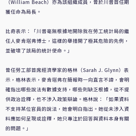
（William Beach）亦為該組織成員，曾於川普首任期
獲任命為局長。
比奇表示：「川普毫無根據地開除我在勞工統計局的繼
任人麥肯塔弗博士，這樣的舉措開了極其危險的先例，
並破壞了該局的統計使命。」
曾任勞工部首席經濟學家的格林（Sarah J. Glynn）表
示，格林表示，麥肯塔弗在簡報時一向直言不諱，會明
確指出哪些說法有數據支持，哪些則缺乏根據，從不提
供政治詮釋，也不涉入政策辯論。格林說：「如果資料
不支持某位官員的說法，她會明白指出。她從未涉入資
料應如何呈現或詮釋，她只專注於回答與資料本身有關
的問題。」