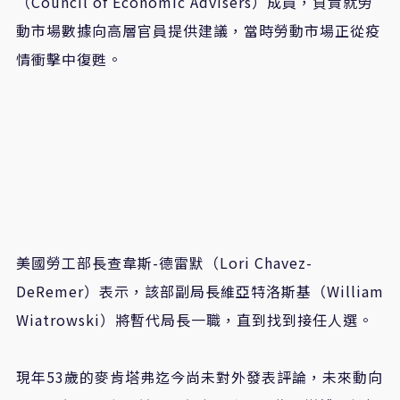
（Council of Economic Advisers）成員，負責就勞
動市場數據向高層官員提供建議，當時勞動市場正從疫
情衝擊中復甦。
美國勞工部長查韋斯-德雷默（Lori Chavez-
DeRemer）表示，該部副局長維亞特洛斯基（William
Wiatrowski）將暫代局長一職，直到找到接任人選。
現年53歲的麥肯塔弗迄今尚未對外發表評論，未來動向