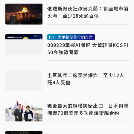
俄羅斯徹夜狂炸烏克蘭：多座城市陷
火海 至少18死逾百傷
PR・大華銀全能行銷方案
009829掌握AI關鍵 大華韓國KOSPI
50今強勢開募
土耳其兵工廠突然爆炸 至少12人
死4人受傷
戰後最大的規模防衛出口 日本與澳
洲簽70億美元多功能護衛艦合約