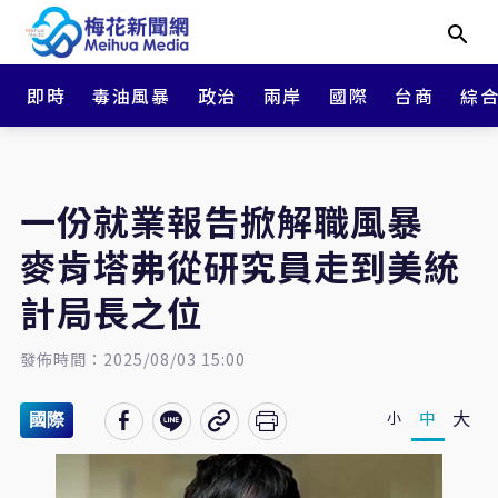
即時
毒油風暴
政治
兩岸
國際
台商
綜
一份就業報告掀解職風暴
麥肯塔弗從研究員走到美統
計局長之位
發佈時間：2025/08/03 15:00
大
中
小
國際