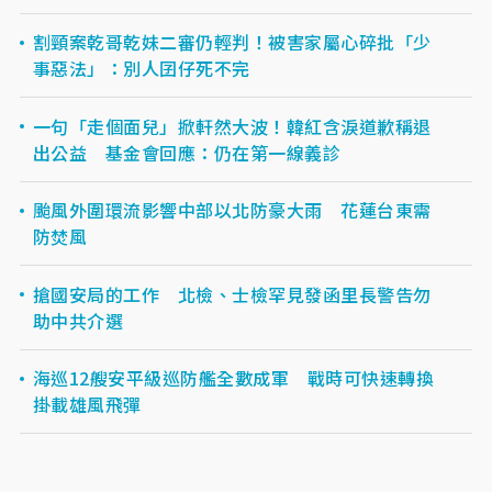
割頸案乾哥乾妹二審仍輕判！被害家屬心碎批「少
事惡法」：別人囝仔死不完
一句「走個面兒」掀軒然大波！韓紅含淚道歉稱退
出公益 基金會回應：仍在第一線義診
颱風外圍環流影響中部以北防豪大雨 花蓮台東需
防焚風
搶國安局的工作 北檢、士檢罕見發函里長警告勿
助中共介選
海巡12艘安平級巡防艦全數成軍 戰時可快速轉換
掛載雄風飛彈