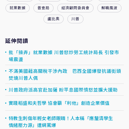
就業數據
普查局
經濟顧問委員會
解職風波
盧比奧
川普
延伸閱讀
批「操弄」就業數據 川普怒炒勞工統計局長 引發市
場震盪
不滿美國藉高關稅干涉內政 巴西全國爆發抗議街頭
焚燒川普人偶
川普政府派高官赴加薩 盼平息國際憤怒並擴大援助
實踐稻盛和夫哲學 協會籲「利他」創造企業價值
特教生刺傷年輕女老師眼睛！人本稱「應釐清學生
情緒壓力源」遭網罵爆