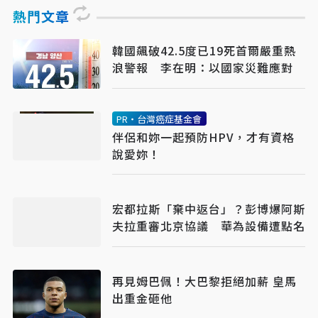
熱門文章
韓國飆破42.5度已19死首爾嚴重熱
浪警報 李在明：以國家災難應對
PR・台灣癌症基金會
伴侶和妳一起預防HPV，才有資格
說愛妳！
宏都拉斯「棄中返台」？彭博爆阿斯
夫拉重審北京協議 華為設備遭點名
再見姆巴佩！大巴黎拒絕加薪 皇馬
出重金砸他