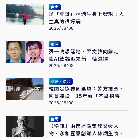
台商
從「豆哥」林炳生身上發現：人
生真的很好玩
2026/08/08
兩岸
張一鳴想落地、梁文鋒向前走
陸AI雙雄迎來新一輪選擇
2026/08/08
國際、綜合
韓國足協醜聞延燒：警方搜查、
國會聽證 15年前「不當招待」
疑雲重見天日
2026/08/08
台商
【快訊】兩岸連鎖業教父级人
物、永和豆漿創辦人林炳生食道