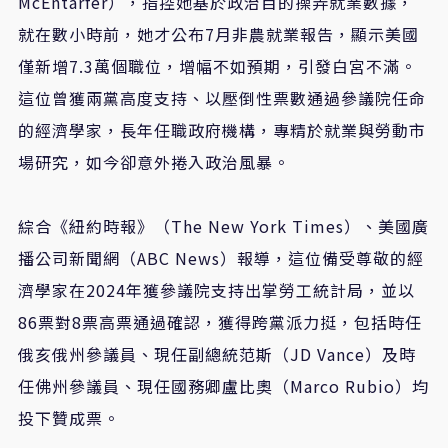
McEntarfer），指控她基於政治目的操弄就業數據，
就在數小時前，她才公布7月非農就業報告，顯示美國
僅新增7.3萬個職位，增幅不如預期，引發白宮不滿。
這位曾獲兩黨高度支持、以壓倒性票數通過參議院任命
的經濟學家，長年任職政府機構，專精於就業與勞動市
場研究，如今卻意外捲入政治風暴。
綜合《紐約時報》（The New York Times）、美國廣
播公司新聞網（ABC News）報導，這位備受尊敬的經
濟學家在2024年獲參議院支持出掌勞工統計局，並以
86票對8票高票通過確認，獲得跨黨派力挺，包括時任
俄亥俄州參議員、現任副總統范斯（JD Vance）及時
任佛州參議員、現任國務卿盧比奧（Marco Rubio）均
投下贊成票。