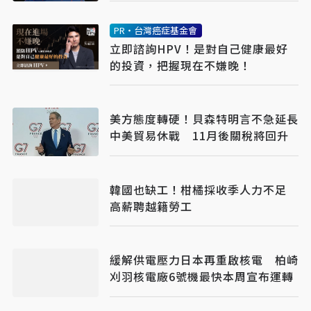
PR・台灣癌症基金會
立即諮詢HPV！是對自己健康最好
的投資，把握現在不嫌晚！
美方態度轉硬！貝森特明言不急延長
中美貿易休戰 11月後關稅將回升
韓國也缺工！柑橘採收季人力不足
高薪聘越籍勞工
緩解供電壓力日本再重啟核電 柏崎
刈羽核電廠6號機最快本周宣布運轉