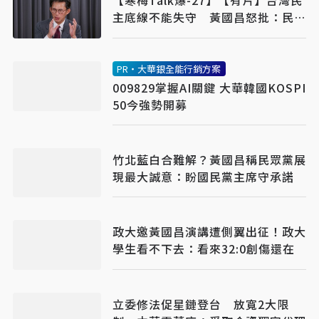
【寒梅Talk爆-27】【有片】台灣民
主底線不能失守 黃國昌怒批：民進
黨不要臉
PR・大華銀全能行銷方案
009829掌握AI關鍵 大華韓國KOSPI
50今強勢開募
竹北藍白合難解？黃國昌稱民眾黨展
現最大誠意：盼國民黨主席守承諾
政大邀黃國昌演講遭側翼出征！政大
學生看不下去：看來32:0創傷還在
立委修法促星鏈登台 放寬2大限