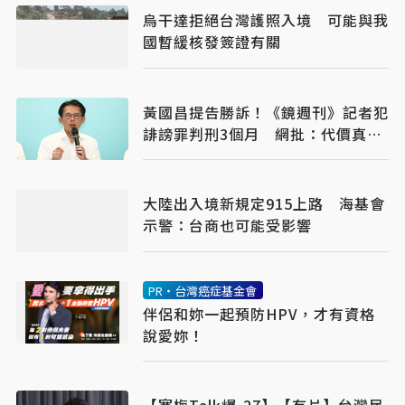
烏干達拒絕台灣護照入境 可能與我
國暫緩核發簽證有關
黃國昌提告勝訴！《鏡週刊》記者犯
誹謗罪判刑3個月 網批：代價真輕
下次再犯
大陸出入境新規定915上路 海基會
示警：台商也可能受影響
PR・台灣癌症基金會
伴侶和妳一起預防HPV，才有資格
說愛妳！