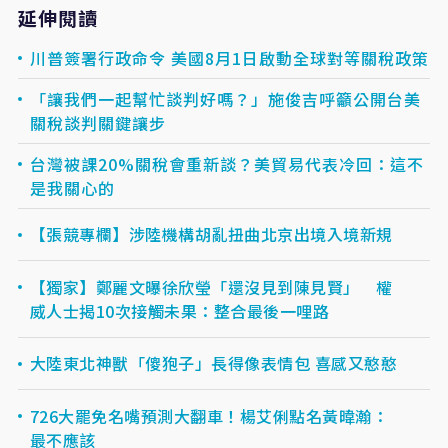
延伸閱讀
川普簽署行政命令 美國8月1日啟動全球對等關稅政策
「讓我們一起幫忙談判好嗎？」施俊吉呼籲公開台美
關稅談判關鍵讓步
台灣被課20%關稅會重新談？美貿易代表冷回：這不
是我關心的
【張競專欄】涉陸機構胡亂扭曲北京出境入境新規
【獨家】鄭麗文曝徐欣瑩「還沒見到陳見賢」 權
威人士揭10次接觸未果：整合最後一哩路
大陸東北神獸「傻狍子」長得像表情包 喜感又憨憨
726大罷免名嘴預測大翻車！楊艾俐點名黃暐瀚：
最不應該