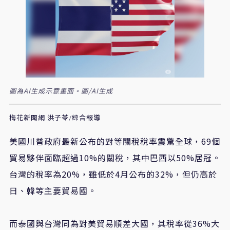
圖為AI生成示意畫面。圖/AI生成
梅花新聞網 洪子苓/綜合報導
美國川普政府最新公布的對等關稅稅率震驚全球，69個
貿易夥伴面臨超過10%的關稅，其中巴西以50%居冠。
台灣的稅率為20%，雖低於4月公布的32%，但仍高於
日、韓等主要貿易國。
而泰國與台灣同為對美貿易順差大國，其稅率從36%大