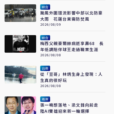
綜合
颱風外圍環流影響中部以北防豪
大雨 花蓮台東需防焚風
2026/08/09
綜合
梅西父親豪爾赫病逝享壽68 長
年低調陪伴球王走過職業生涯
2026/08/08
台商
從「豆哥」林炳生身上發現：人
生真的很好玩
2026/08/08
兩岸
張一鳴想落地、梁文鋒向前走
陸AI雙雄迎來新一輪選擇