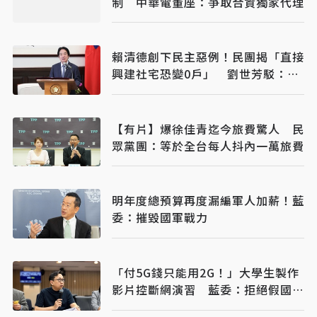
制 中華電董座：爭取合資獨家代理
賴清德創下民主惡例！民團揭「直接
興建社宅恐變0戶」 劉世芳駁：以
偏概全
【有片】爆徐佳青迄今旅費驚人 民
眾黨團：等於全台每人抖內一萬旅費
明年度總預算再度漏編軍人加薪！藍
委：摧毀國軍戰力
「付5G錢只能用2G！」大學生製作
影片控斷網演習 藍委：拒絕假國安
假警報