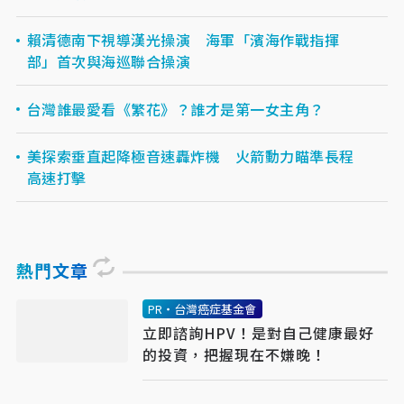
賴清德南下視導漢光操演 海軍「濱海作戰指揮
部」首次與海巡聯合操演
台灣誰最愛看《繁花》？誰才是第一女主角？
美探索垂直起降極音速轟炸機 火箭動力瞄準長程
高速打擊
熱門文章
PR・台灣癌症基金會
立即諮詢HPV！是對自己健康最好
的投資，把握現在不嫌晚！