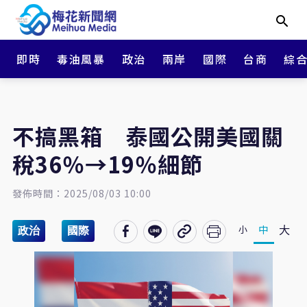
即時
毒油風暴
政治
兩岸
國際
台商
綜
不搞黑箱 泰國公開美國關
稅36％→19％細節
發佈時間：2025/08/03 10:00
大
中
小
政治
國際