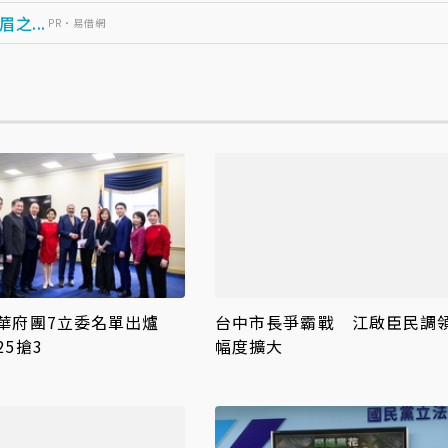
...
PR・易借網
華府團7立委名單出爐
台中市長爭霸戰 江啟臣民調
5搶3
幅度擴大