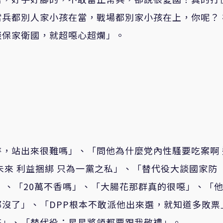
兵都別人家小孩在當，戰場都別家小孩在上，你呢？ 
談保家衛國，就超噁心超爛」。
，站出來很難嗎」、「問他為什麼党內性騷要吃案啊 
未來 利益捆綁 只為一黨之私」、「替代役大談國家防
」、「20萬不香嗎」、「大腸花那群真的很噁」、「
沒了」、「DPP根本不敢派他出來選，就知道多敗票
花」、「替代役：星星將領都要跟我敬禮」。