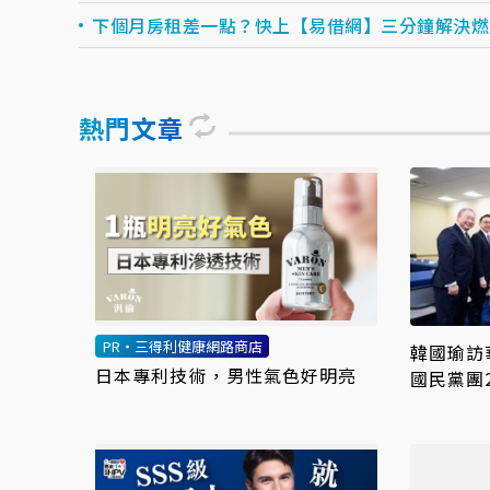
下個月房租差一點？快上【易借網】三分鐘解決燃眉之
熱門文章
PR・三得利健康網路商店
韓國瑜訪
日本專利技術，男性氣色好明亮
國民黨團2