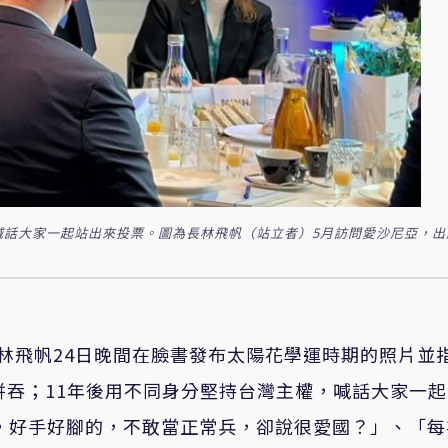
喊話大家一起站出來投票。圖為長林飛帆（站立者）5月訪問愛沙尼亞，出
林飛帆24日晚間在臉書發布太陽花學運時期的照片並
併吞；11年後用不同身分堅持台灣主權，喊話大家一
，好手好腳的，不敢當正常兵，卻說很愛國？」、「每