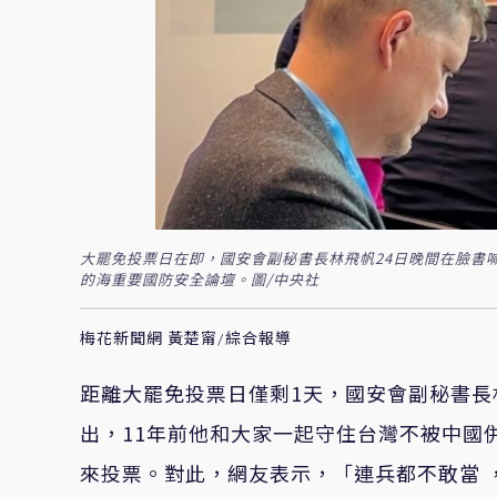
大罷免投票日在即，國安會副秘書長林飛帆24日晚間在臉書
的海重要國防安全論壇。圖/中央社
梅花新聞網 黃楚甯/綜合報導
距離大罷免投票日僅剩1天，國安會副秘書長
出，11年前他和大家一起守住台灣不被中國
來投票。對此，網友表示，「連兵都不敢當 