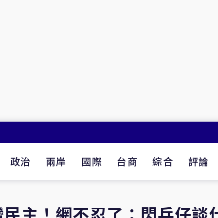
政治
兩岸
國際
台商
綜合
評論
灣民主！網不忍了：閃兵仔談