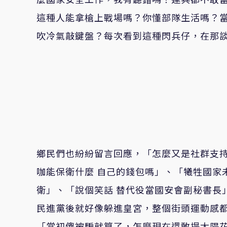
這種人能拿槍上戰場嗎？你懂部隊生活嗎？當
吹冷氣敲鍵盤？每次看到這種閃兵仔，在那
鄉民們也紛紛留言回應，「怎麼又是社群支持
咖能保衛什麼 自己的錢包嗎」、「犧牲國家
衛」、「說個笑話 替代役當國安會副秘書長
民進黨後就好像躲進皇宮，整個街頭運動感都
「當初傻被騙就算了，怎麼現在還敢提太陽