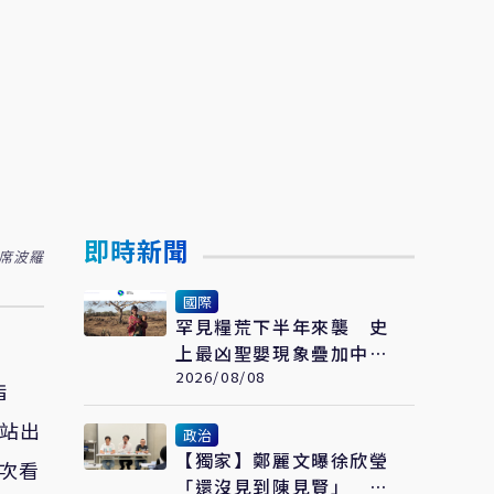
即時新聞
席波羅
國際
罕見糧荒下半年來襲 史
上最凶聖嬰現象疊加中東
與俄烏戰爭
2026/08/08
指
起站出
政治
【獨家】鄭麗文曝徐欣瑩
次看
「還沒見到陳見賢」 權