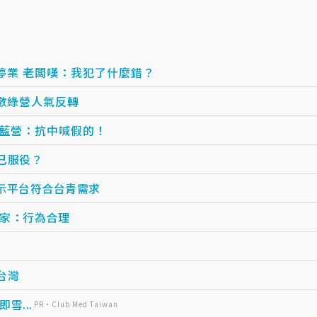
停業 老闆嘆：我犯了什麼錯？
數綠營人氣反轉
蓮藍營：抗中喊假的！
已服役？
示平台符合台青需求
家：行為合理
台灣
...
PR・Club Med Taiwan