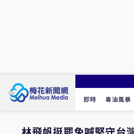
即時
毒油風暴
林飛帆挺罷免喊堅守台