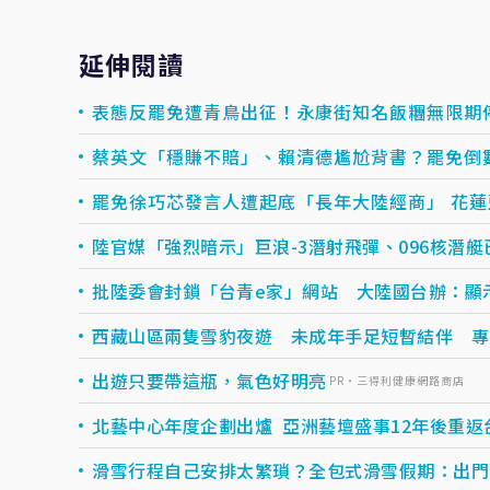
延伸閱讀
表態反罷免遭青鳥出征！永康街知名飯糰無限期
蔡英文「穩賺不賠」、賴清德尷尬背書？罷免倒
罷免徐巧芯發言人遭起底「長年大陸經商」 花
陸官媒「強烈暗示」巨浪-3潛射飛彈、096核潛艇
批陸委會封鎖「台青e家」網站 大陸國台辦：顯
西藏山區兩隻雪豹夜遊 未成年手足短暫結伴 專
出遊只要帶這瓶，氣色好明亮
PR・三得利健康網路商店
北藝中心年度企劃出爐 亞洲藝壇盛事12年後重返
滑雪行程自己安排太繁瑣？全包式滑雪假期：出門即雪