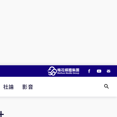
社論
影音
什