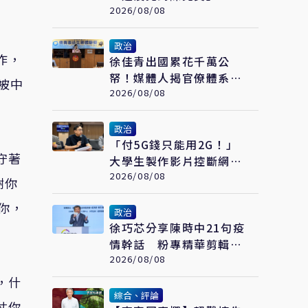
威人士揭10次接觸未果：
2026/08/08
整合最後一哩路
政治
作，
徐佳青出國累花千萬公
帑！媒體人揭官僚體系
被中
「3大荒謬」：公費考察
2026/08/08
應徹底翻修
政治
「付5G錢只能用2G！」
守著
大學生製作影片控斷網演
習 藍委：拒絕假國安假
2026/08/08
謝你
警報
你，
政治
​徐巧芯分享陳時中21句疫
情幹話 粉專精華剪輯引
網嘆：當時真的是囂張
2026/08/08
，什
綜合、評論
仗你