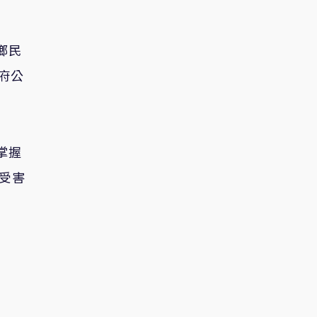
鄉民
府公
掌握
受害