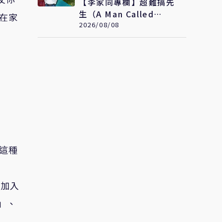
【李家同專欄】超難搞先
生（A Man Called
在家
Otto）
2026/08/08
這種
他加入
」、