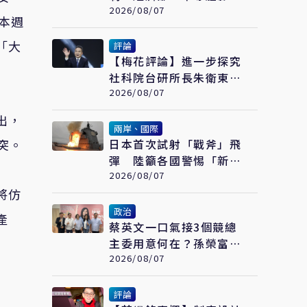
可控、太陽能產業衝擊有
2026/08/07
日本週
限
「大
評論
【梅花評論】進一步探究
社科院台研所長朱衛東的
「不統而統」
2026/08/07
出，
兩岸、國際
突。
日本首次試射「戰斧」飛
彈 陸籲各國警惕「新型
軍國主義」發展
2026/08/07
將仿
政治
產
蔡英文一口氣接3個競總
主委用意何在？孫榮富：
想「進場」接黨主席
2026/08/07
評論