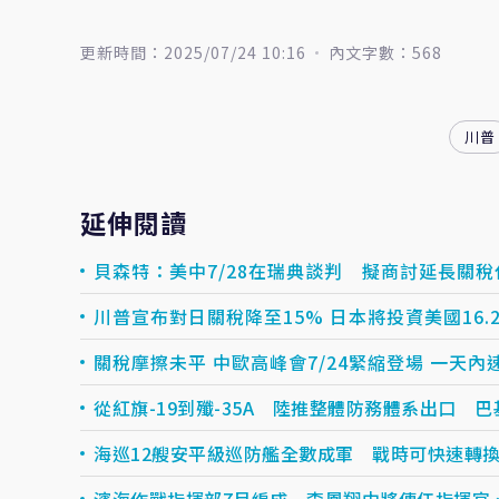
更新時間：2025/07/24 10:16
內文字數：568
川普
延伸閱讀
貝森特：美中7/28在瑞典談判 擬商討延長關
川普宣布對日關稅降至15% 日本將投資美國16.
關稅摩擦未平 中歐高峰會7/24緊縮登場 一天內
從紅旗-19到殲-35A 陸推整體防務體系出口 
海巡12艘安平級巡防艦全數成軍 戰時可快速轉
濱海作戰指揮部7月編成 李鳳翔中將傳任指揮官