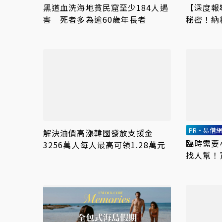
黑道血洗海地貧民窟至少184人遇
【深度報
害 死者多為逾60歲年長者
秘密！納
塞爾維亞
PR・易借
解決油價高漲韓國發放支援金
臨時需要
3256萬人每人最高可領1.28萬元
找人幫！