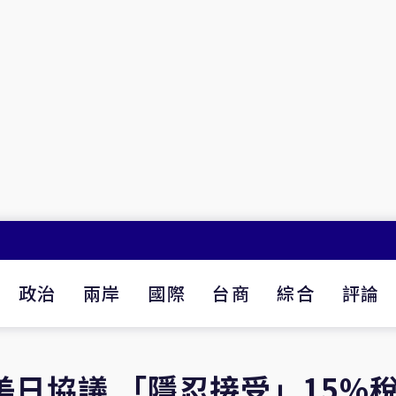
政治
兩岸
國際
台商
綜合
評論
美日協議 「隱忍接受」15%