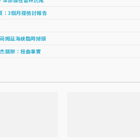
貿：3個月提檢討報告
荷姆茲海峽臨時掉頭
杰競辦：扭曲事實