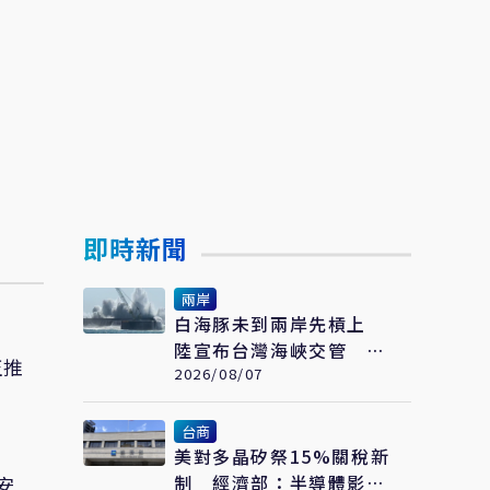
即時新聞
兩岸
白海豚未到兩岸先槓上
陸宣布台灣海峽交管 陸
正推
委會：不勞費心
2026/08/07
台商
美對多晶矽祭15%關稅新
制 經濟部：半導體影響
安