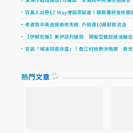
百萬人註冊EZ Way爆個資疑慮！關務署將查核關
老婆懷孕黃迪揚徹夜失眠 戶頭僅10萬默默流淚
【伊朗危機】美伊談判破局 兩艘空載超級油輪在
官員「喊凍蒜還送蛋」！詹江村檢舉涉賄選 黃世
熱門文章