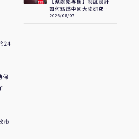
【蔡鎤銘專欄】制度設計
如何點燃中國大陸研究型
大學的創新引擎
2026/08/07
24
持保
了
放市