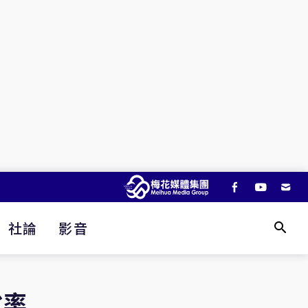
社論
影音
稅率