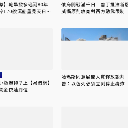
導】乾旱掀多瑙河80年
俄烏開戰滿千日 普丁批准新
粹170艘沉船重見天日
威懾原則放寬對西方動武限制
砸數億清障救航運命脈
網
哈瑪斯同意展開人質釋放談判
小額週轉？上【易借網】
普：以色列必須立刻停止轟炸
資金快速到位