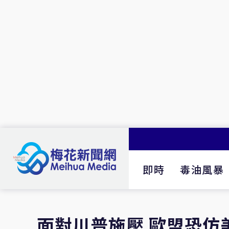
即時
毒油風暴
面對川普施壓 歐盟恐仿