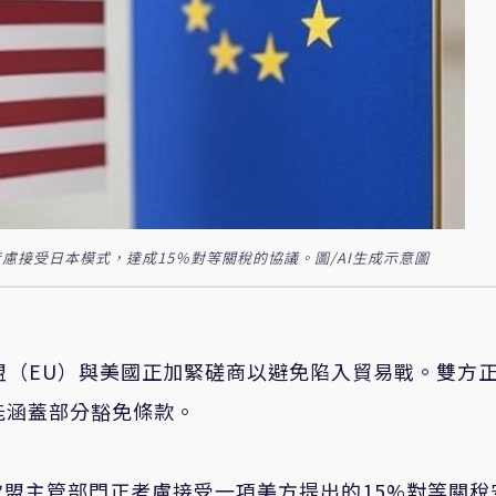
接受日本模式，達成15％對等關稅的協議。圖/AI生成示意圖
盟（EU）與美國正加緊磋商以避免陷入貿易戰。雙方
能涵蓋部分豁免條款。
盟主管部門正考慮接受一項美方提出的15%對等關稅