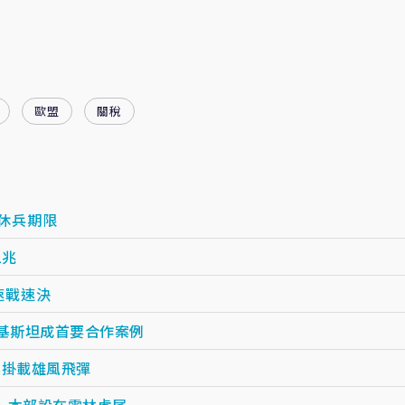
歐盟
關稅
稅休兵期限
2兆
速戰速決
巴基斯坦成首要合作案例
換掛載雄風飛彈
、本部設在雲林虎尾