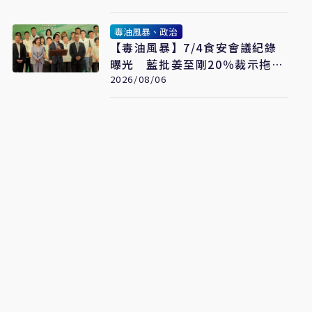
毒油風暴、政治
【毒油風暴】7/4食安會議紀錄
曝光 藍批姜至剛20％裁示拖月
餘才認帳「賴清德是最大破口」
2026/08/06