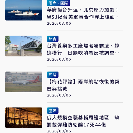
兩岸、國際
華府挺台升溫、北京壓力加劇！
WSJ揭台美軍事合作浮上檯面
翁履中：台灣更要算清安全成本
2026/08/06
綜合
台灣養樂多工廠爆職場霸凌、蟑
螂橫行 日籍吹哨者反被調查罹
憂鬱症
2026/08/06
評論
【梅花評論】兩岸航點恢復的契
機與挑戰
2026/08/06
國際
俄大規模空襲基輔周邊地區 缺
攔截彈難防衛釀17死44傷
2026/08/06