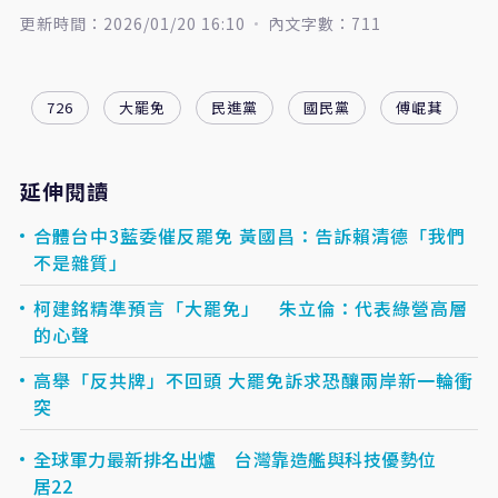
更新時間：2026/01/20 16:10
內文字數：711
726
大罷免
民進黨
國民黨
傅崐萁
延伸閱讀
合體台中3藍委催反罷免 黃國昌：告訴賴清德「我們
不是雜質」
柯建銘精準預言「大罷免」 朱立倫：代表綠營高層
的心聲
高舉「反共牌」不回頭 大罷免訴求恐釀兩岸新一輪衝
突
全球軍力最新排名出爐 台灣靠造艦與科技優勢位
居22