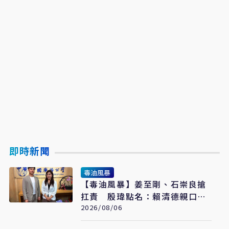
即時新聞
毒油風暴
【毒油風暴】姜至剛、石崇良搶
扛責 殷瑋點名：賴清德親口背
書20%毒油放行
2026/08/06