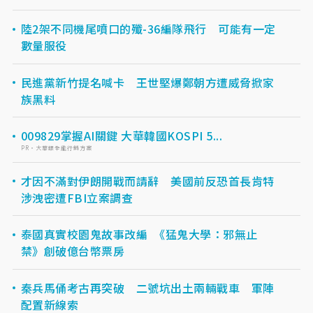
陸2架不同機尾噴口的殲-36編隊飛行 可能有一定
數量服役
民進黨新竹提名喊卡 王世堅爆鄭朝方遭威脅掀家
族黑料
009829掌握AI關鍵 大華韓國KOSPI 5...
PR・大華銀全能行銷方案
才因不滿對伊朗開戰而請辭 美國前反恐首長肯特
涉洩密遭FBI立案調查
泰國真實校園鬼故事改編 《猛鬼大學：邪無止
禁》創破億台幣票房
秦兵馬俑考古再突破 二號坑出土兩輛戰車 軍陣
配置新線索