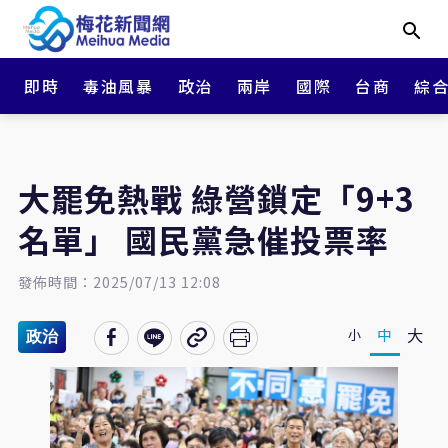
即時
毒油風暴
政治
兩岸
國際
台商
綜
大罷免熱戰 綠營鎖定「9+3
名單」 國民黨急催投票率
發佈時間：2025/07/13 12:08
大
中
小
政治