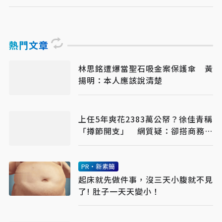
熱門文章
林思銘遭爆當聖石吸金案保護傘 黃
揚明：本人應該說清楚
上任5年爽花2383萬公帑？徐佳青稱
「撙節開支」 網質疑：卻搭商務
艙？
PR・新素簡
起床就先做件事，沒三天小腹就不見
了! 肚子一天天變小！