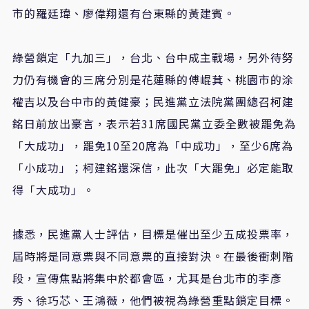
市的羅廷瑋、廖偉翔還有台東縣的黃建賓。
綠營鎖定「九加三」，台北、台中成主戰場，另外待努
力仍有機會的三席分別是花蓮縣的傅崐萁、桃園市的涂
權吉以及台中市的黃健豪；民進黨立法院黨團總召柯建
銘日前放出豪言，表示若31席國民黨立委全數被罷免為
「大成功」，罷免10至20席為「中成功」，至少6席為
「小成功」；柯建銘還深信，此次「大罷免」必定能取
得「大成功」。
據悉，民進黨人士評估，目標是催出至少五成投票率，
屆時將是同意票與不同意票的直接對決。在最後衝刺階
段，宣傳焦點將集中於都會區，尤其是台北市的李彥
秀、徐巧芯、王鴻薇，他們被視為綠營重點鎖定目標。