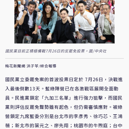
國民黨目前正積極備戰7月26日的反罷免投票。圖/中央社
梅花新聞網 洪子苓/綜合報導
國民黨立委罷免案的首波投票日定於 7月26日，決戰進
入最後倒數13天。藍綠陣營已在各激戰區展開全面動
員。民進黨鎖定「九加三名單」進行強力狙擊，而國民
黨則評估反罷免聲勢雖有起色，但仍需審慎應對。被綠
營鎖定九席藍委分別是台北市的李彥秀、徐巧芯、王鴻
薇；新北市的葉元之、廖先翔；桃園市的牛煦庭；台中