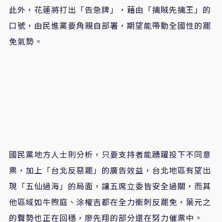
此外，花蓮將打出「告急牌」，藉由「擒賊先擒王」的
口號，由民進黨要角親自部署，期望能帶動全國性的罷
免氣勢。
國民黨地方人士則分析，只要支持者能踴躍投下不同意
票，加上「台北反惡罷」的廣告效益，台北地區有望出
現「五仙過海」的局面，讓五席立委皆安全過關，而其
他區域如牛煦庭、涂權吉都在全力衝刺反罷免，葉元之
的聲勢也正在回穩，廖先翔的部分還在努力催票中。