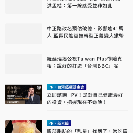
洪孟楷：第一線感受並非如此
中正路改名預估破億、影響逾41萬
人 藍轟民進黨推轉型正義變大撒幣
羅廷瑋揭公視Taiwan Plus慘賠真
相：說好的打造「台灣BBC」呢
PR・台灣癌症基金會
立即諮詢HPV！是對自己健康最好
的投資，把握現在不嫌晚！
PR・新素簡
腹部脂肪的「剋星」找到了，常吃這