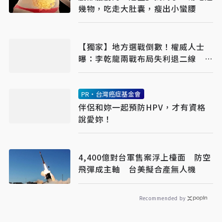
幾物，吃走大肚囊，瘦出小蠻腰
【獨家】地方選戰倒數！權威人士
曝：李乾龍兩戰布局失利退二線 鄭
麗文扛責整合艱困選區
PR・台灣癌症基金會
伴侶和妳一起預防HPV，才有資格
說愛妳！
4,400億對台軍售案浮上檯面 防空
飛彈成主軸 台美擬合產無人機
Recommended by