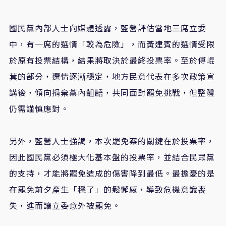
國民黨內部人士向媒體透露，藍營評估當地三席立委
中，有一席的選情「較為危險」，而黃建賓的選情受限
於原有投票結構，結果將取決於最終投票率。至於傅崐
萁的部分，選情逐漸穩定，地方民意代表在多次政策宣
講後，傾向捐棄黨內齟齬，共同面對罷免挑戰，但整體
仍需謹慎應對。
另外，藍營人士強調，本次罷免案的關鍵在於投票率，
因此國民黨必須極大化基本盤的投票率，並結合民眾黨
的支持，才能將罷免造成的傷害降到最低。最擔憂的是
在罷免前夕產生「穩了」的鬆懈感，導致危機意識喪
失，進而讓立委意外被罷免。