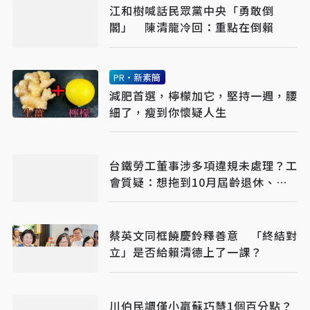
江和樹喊話民眾黨中央「勇敢倒
閣」 陳清龍冷回：重點在倒賴
PR・新素簡
減肥首選，檸檬加它，堅持一週，腰
細了，瘦到你懷疑人生
台鐵勞工董事涉多項違規未處理？工
會質疑：想拖到10月屆齡退休、領
終身俸
蔡英文同框饒慶鈴釋善意 「終結對
立」是否給賴清德上了一課？
川伯民調僅小贏蘇巧慧1個百分點？