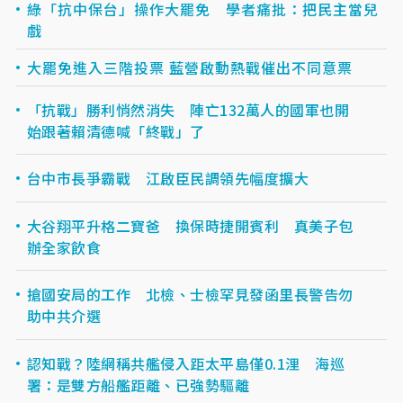
綠「抗中保台」操作大罷免 學者痛批：把民主當兒
戲
大罷免進入三階投票 藍營啟動熱戰催出不同意票
「抗戰」勝利悄然消失 陣亡132萬人的國軍也開
始跟著賴清德喊「終戰」了
台中市長爭霸戰 江啟臣民調領先幅度擴大
大谷翔平升格二寶爸 換保時捷開賓利 真美子包
辦全家飲食
搶國安局的工作 北檢、士檢罕見發函里長警告勿
助中共介選
認知戰？陸網稱共艦侵入距太平島僅0.1浬 海巡
署：是雙方船艦距離、已強勢驅離