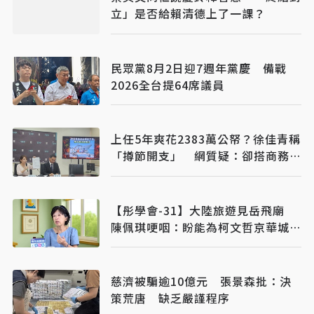
立」是否給賴清德上了一課？
民眾黨8月2日迎7週年黨慶 備戰
2026全台提64席議員
上任5年爽花2383萬公帑？徐佳青稱
「撙節開支」 網質疑：卻搭商務
艙？
【彤學會-31】大陸旅遊見岳飛廟
陳佩琪哽咽：盼能為柯文哲京華城案
平反
慈濟被騙逾10億元 張景森批：決
策荒唐 缺乏嚴謹程序