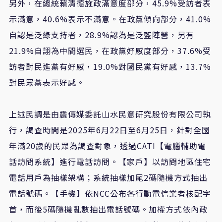
另外，在總統賴清德施政滿意度部分，45.9%受訪者表
示滿意，40.6%表示不滿意。在政黨傾向部分，41.0%
自認是泛綠支持者，28.9%認為是泛藍陣營，另有
21.9%自詡為中間選民，在政黨好感度部分，37.6%受
訪者對民進黨有好感，19.0%對國民黨有好感，13.7%
對民眾黨表示好感。
上述民調是由震傳媒委託山水民意研究股份有限公司執
行，調查時間是2025年6月22日至6月25日，針對全國
年滿20歲的民眾為調查對象，透過CATI【電腦輔助電
話訪問系統】進行電話訪問。【家戶】以訪問地區住宅
電話用戶為抽樣架構；系統抽樣加尾2碼隨機方式抽出
電話號碼。【手機】依NCC公布各行動電信業者核配字
首，而後5碼隨機亂數抽出電話號碼。加權方式依內政