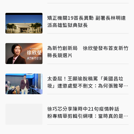
矯正機關19首長異動 副署長林明達
派高雄監獄典獄長
為新竹創新局 徐欣瑩發布首支新竹
縣長競選片
太委屈！王顯瑜脫稿罵「黃國昌垃
圾」遭懲處堅不刪文：為何張雅琴可
以？
​徐巧芯分享陳時中21句疫情幹話
粉專精華剪輯引網嘆：當時真的是囂
張