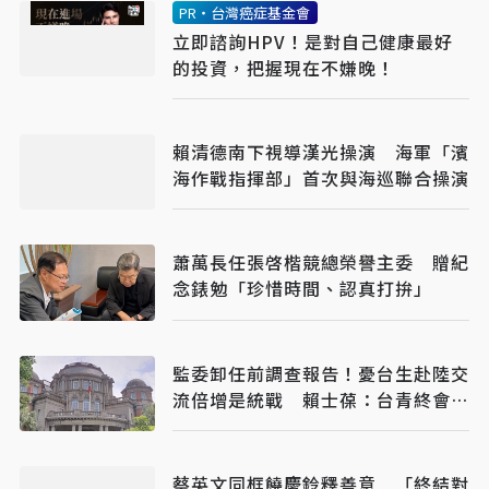
PR・台灣癌症基金會
立即諮詢HPV！是對自己健康最好
的投資，把握現在不嫌晚！
賴清德南下視導漢光操演 海軍「濱
海作戰指揮部」首次與海巡聯合操演
蕭萬長任張啓楷競總榮譽主委 贈紀
念錶勉「珍惜時間、認真打拚」
監委卸任前調查報告！憂台生赴陸交
流倍增是統戰 賴士葆：台青終會認
清台獨手段
蔡英文同框饒慶鈴釋善意 「終結對