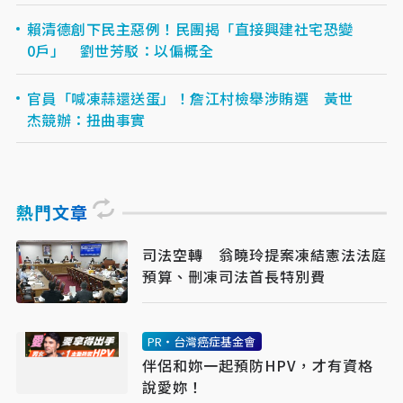
賴清德創下民主惡例！民團揭「直接興建社宅恐變
0戶」 劉世芳駁：以偏概全
官員「喊凍蒜還送蛋」！詹江村檢舉涉賄選 黃世
杰競辦：扭曲事實
熱門文章
司法空轉 翁曉玲提案凍結憲法法庭
預算、刪凍司法首長特別費
PR・台灣癌症基金會
伴侶和妳一起預防HPV，才有資格
說愛妳！