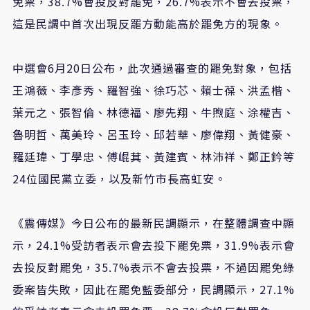
免票，38.7%會投反對罷免，26.7%表示不會去投票，
這是民調中首次出現反罷方動能高於罷免方的現象。
中選會6月20日公布，此次通過審查的罷免對象，包括
王鴻薇、李彥秀、羅智強、徐巧芯、賴士葆、洪孟楷、
葉元之、張智倫、林德福、廖先翔、牛煦庭、涂權吉、
魯明哲、萬美玲、呂玉玲、邱若華、廖偉翔、黃健豪、
羅廷瑋、丁學忠、傅崐萁、黃建賓、林沛祥、鄭正鈐等
24位國民黨立委，以及新竹市長高虹安。
《震傳媒》今日公布的最新民調顯示，在整體調查中顯
示，24.1%受訪者表示會去投下罷免票，31.9%表示會
去投反對罷免，35.7%表示不會去投票，不過因罷免綠
委案皆失敗，因此在罷免藍委部分，民調顯示，27.1%