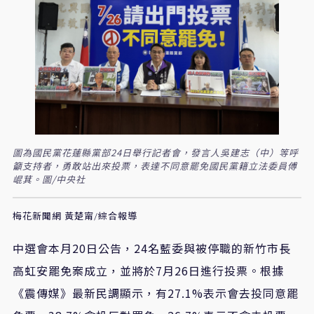
圖為國民黨花蓮縣黨部24日舉行記者會，發言人吳建志（中）等呼
籲支持者，勇敢站出來投票，表達不同意罷免國民黨籍立法委員傅
崐萁。圖/中央社
梅花新聞網 黃楚甯/綜合報導
中選會本月20日公告，24名藍委與被停職的新竹市長
高虹安罷免案成立，並將於7月26日進行投票。根據
《震傳媒》最新民調顯示，有27.1%表示會去投同意罷