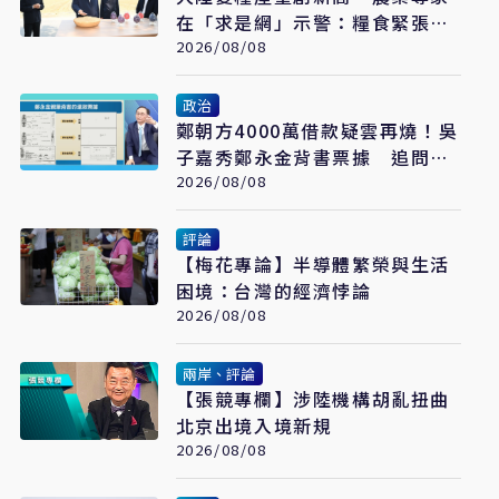
在「求是網」示警：糧食緊張會
長期存在
2026/08/08
政治
鄭朝方4000萬借款疑雲再燒！吳
子嘉秀鄭永金背書票據 追問
2018選舉資金流向
2026/08/08
評論
【梅花專論】半導體繁榮與生活
困境：台灣的經濟悖論
2026/08/08
兩岸、評論
【張競專欄】涉陸機構胡亂扭曲
北京出境入境新規
2026/08/08