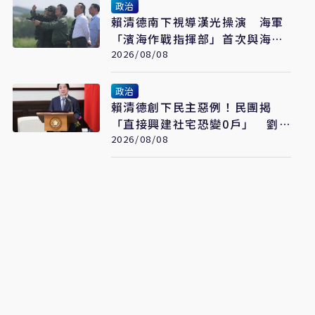
政治
賴清德南下視導漢光操演 海軍
「濱海作戰指揮部」首次與海巡
聯合操演
2026/08/08
政治
賴清德創下民主惡例！民團揭
「直接興建社宅恐變0戶」 劉
世芳駁：以偏概全
2026/08/08