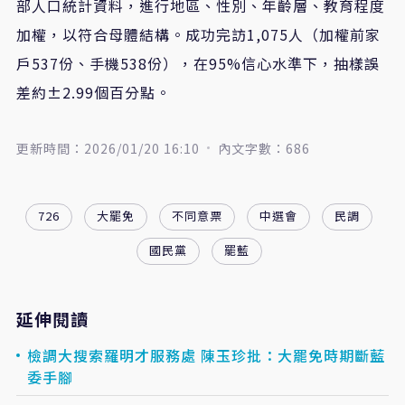
部人口統計資料，進行地區、性別、年齡層、教育程度
加權，以符合母體結構。成功完訪1,075人（加權前家
戶537份、手機538份），在95%信心水準下，抽樣誤
差約±2.99個百分點。
更新時間：2026/01/20 16:10
內文字數：686
726
大罷免
不同意票
中選會
民調
國民黨
罷藍
延伸閱讀
檢調大搜索羅明才服務處 陳玉珍批：大罷免時期斷藍
委手腳