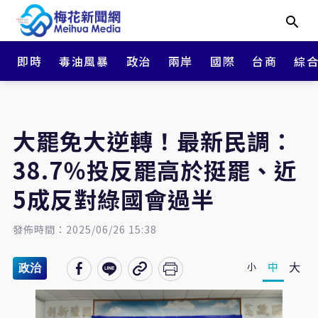
即時
毒油風暴
政治
兩岸
國際
台商
綜
大罷免大逆轉！最新民調：
38.7％投反罷高於挺罷、近
5成反對綠國會過半
發佈時間：2025/06/26 15:38
大
中
小
政治