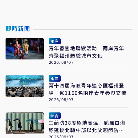
即時新聞
兩岸
青年薈營地聯歡活動 兩岸青年
齊聚福州體驗城市文化
2026/08/07
兩岸
第十四屆海峽青年連心匯福州登
場 逾1100名兩岸青年參與交流
2026/08/07
綜合
宜蘭防38度極端高溫 颱風白海
豚延後北轉中部以北父親節防豪
大雨
2026/08/07