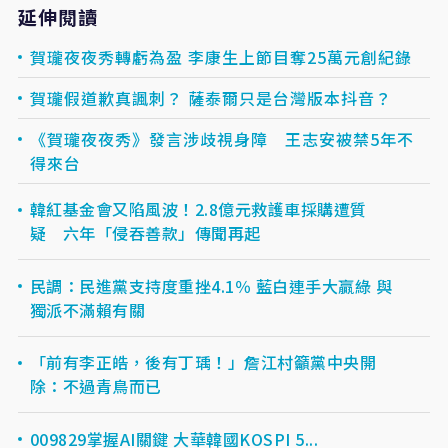
延伸閱讀
賀瓏夜夜秀轉虧為盈 李康生上節目奪25萬元創紀錄
賀瓏假道歉真諷刺？ 薩泰爾只是台灣版本抖音？
《賀瓏夜夜秀》發言涉歧視身障 王志安被禁5年不
得來台
韓紅基金會又陷風波！2.8億元救護車採購遭質
疑 六年「侵吞善款」傳聞再起
民調：民進黨支持度重挫4.1％ 藍白連手大贏綠 與
獨派不滿賴有關
「前有李正皓，後有丁瑀！」詹江村籲黨中央開
除：不過青鳥而已
009829掌握AI關鍵 大華韓國KOSPI 5...