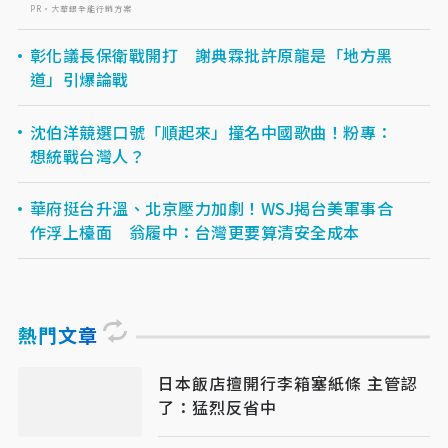
PR・大華銀全能行銷方案
彰化議長保衛戰開打 謝典霖批許原龍是「地方黑
道」引爆論戰
沈伯洋競選口號「順起來」撞名中國歌曲！粉專：
想統戰台灣人？
華府挺台升溫、北京壓力加劇！WSJ揭台美軍事合
作浮上檯面 翁履中：台灣更要算清安全成本
熱門文章
日本飯店擅開行李箱塞紙條 主管認
了：猛烈反省中