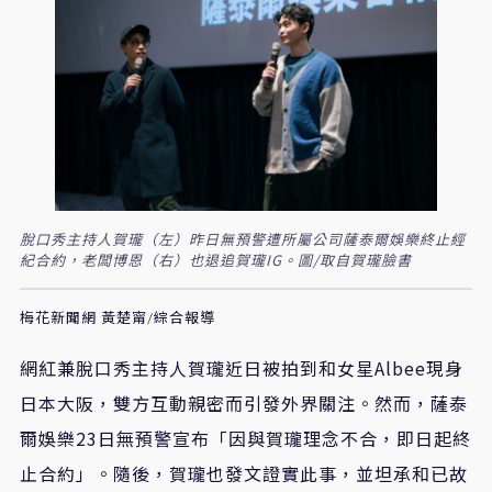
脫口秀主持人賀瓏（左）昨日無預警遭所屬公司薩泰爾娛樂終止經
紀合約，老闆博恩（右）也退追賀瓏IG。圖/取自賀瓏臉書
梅花新聞網 黃楚甯/綜合報導
網紅兼脫口秀主持人賀瓏近日被拍到和女星Albee現身
日本大阪，雙方互動親密而引發外界關注。然而，薩泰
爾娛樂23日無預警宣布「因與賀瓏理念不合，即日起終
止合約」。隨後，賀瓏也發文證實此事，並坦承和已故