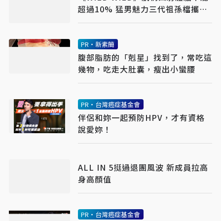
超過10% 猛男魅力三代祖孫檔攜手
觀賞
PR・新素簡
腹部脂肪的「剋星」找到了，常吃這
幾物，吃走大肚囊，瘦出小蠻腰
PR・台灣癌症基金會
伴侶和妳一起預防HPV，才有資格
說愛妳！
ALL IN 5挺過退團風波 新成員拉高
身高顏值
PR・台灣癌症基金會