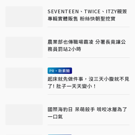
SEVENTEEN、TWICE、ITZY親簽
專輯實體販售 粉絲快朝聖挖寶
農業部也傳職場霸凌 分署長竟讓公
務員罰站2小時
PR・新素簡
起床就先做件事，沒三天小腹就不見
了! 肚子一天天變小！
國際海豹日 呆萌殺手 啃咬冰層為了
一口氣