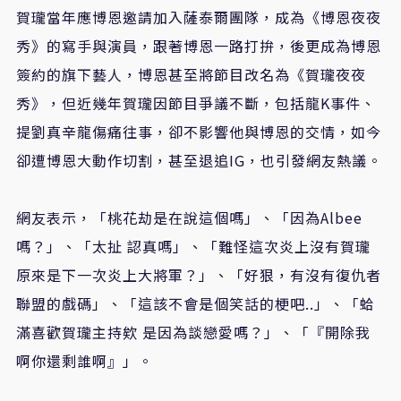
賀瓏當年應博恩邀請加入薩泰爾團隊，成為《博恩夜夜
秀》的寫手與演員，跟著博恩一路打拚，後更成為博恩
簽約的旗下藝人，博恩甚至將節目改名為《賀瓏夜夜
秀》，但近幾年賀瓏因節目爭議不斷，包括龍K事件、
提劉真辛龍傷痛往事，卻不影響他與博恩的交情，如今
卻遭博恩大動作切割，甚至退追IG，也引發網友熱議。
網友表示，「桃花劫是在說這個嗎」、「因為Albee
嗎？」、「太扯 認真嗎」、「難怪這次炎上沒有賀瓏
原來是下一次炎上大將軍？」、「好狠，有沒有復仇者
聯盟的戲碼」、「這該不會是個笑話的梗吧..」、「蛤
滿喜歡賀瓏主持欸 是因為談戀愛嗎？」、「『開除我
啊你還剩誰啊』」。