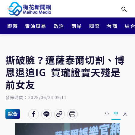
即時
毒油風暴
政治
兩岸
國際
台商
綜
撕破臉？遭薩泰爾切割、博
恩退追IG 賀瓏證實天殘是
前女友
發佈時間：2025/06/24 09:11
大
中
小
綜合