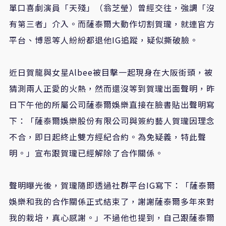
單口喜劇演員「天殘」（翁芝瑩）曾經交往，強調「沒
有第三者」介入。而薩泰爾大動作切割賀瓏，就連官方
平台、博恩等人紛紛都退他IG追蹤，疑似撕破臉。
近日賀龍與女星Albee被目擊一起現身在大阪街頭，被
猜測兩人正愛的火熱，然而還沒等到賀瓏出面聲明，昨
日下午他的所屬公司薩泰爾娛樂直接在臉書貼出聲明寫
下：「薩泰爾娛樂股份有限公司與簽約藝人賀瓏因理念
不合，即日起終止雙方經紀合約。為免疑義，特此聲
明。」宣布跟賀瓏已經解除了合作關係。
聲明曝光後，賀瓏隨即透過社群平台IG寫下：「薩泰爾
娛樂和我的合作關係正式結束了，謝謝薩泰爾多年來對
我的栽培，真心感謝。」不過他也提到，自己跟薩泰爾