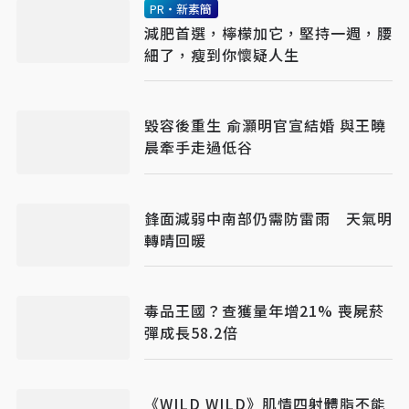
PR・新素簡
減肥首選，檸檬加它，堅持一週，腰
細了，瘦到你懷疑人生
毀容後重生 俞灝明官宣結婚 與王曉
晨牽手走過低谷
鋒面減弱中南部仍需防雷雨 天氣明
轉晴回暖
毒品王國？查獲量年增21% 喪屍菸
彈成長58.2倍
《WILD WILD》肌情四射體脂不能