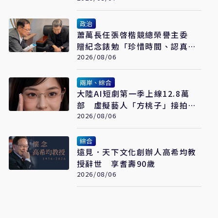
政治
蕭萬長任張啓楷競總榮譽主委
贈紀念錶勉「珍惜時間、認真打
拚」
2026/08/06
兩岸、綜合
大陸AI短劇第一季上線12.8萬
部 虛擬藝人「方桃子」接拍美
瞳廣告
2026/08/06
綜合
遠見．天下文化創辦人高希均教
授辭世 享耆壽90歲
2026/08/06