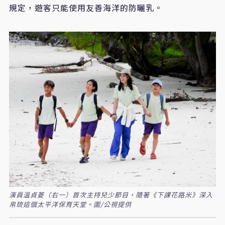
規定，遊客只能使用友善海洋的防曬乳。
演員溫貞菱（右一）首次主持兒少節目，隨著《下課花路米》深入
帛琉這個太平洋保育天堂。圖/公視提供