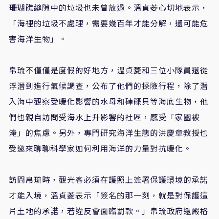
珊瑚礁縫隙中的垃圾也未曾放過。溫貞菱心切地表示，
「海裡的垃圾不處理，需要幾百年才能分解，還可能危
害海洋生物」。
帛琉不僅僅是度假的好地方，溫貞菱和三位小隊員還從
浮潛到進行氣候調查，公布了他們的探險行程，除了潛
入海中觀察受暖化影響的水母和硨磲貝等海底生物，他
們也親自訪問受海水上升影響的社區，感受「家園被
淹」的焦慮。另外，專門研究海洋生態的洪慶章教授也
受邀來聊聊科學家如何利用海洋的力量對抗暖化。
訪問帛琉時，觀光客必須在護照上簽署保護環境的承諾
才能入境，溫貞菱表示「簽名的那一刻，就是對保護這
片土地的承諾，若違反會面臨罰款。」帛琉政府還嚴格