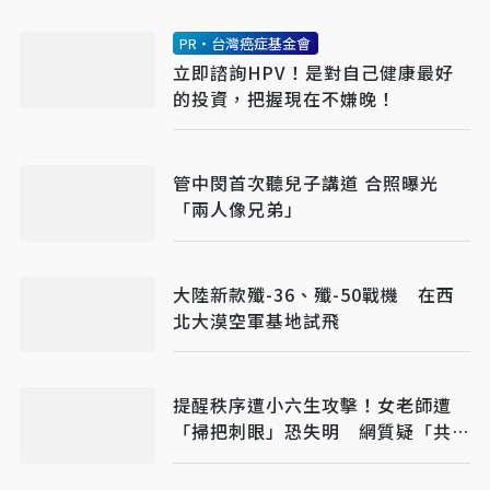
PR・台灣癌症基金會
立即諮詢HPV！是對自己健康最好
的投資，把握現在不嫌晚！
管中閔首次聽兒子講道 合照曝光
「兩人像兄弟」
大陸新款殲-36、殲-50戰機 在西
北大漠空軍基地試飛
提醒秩序遭小六生攻擊！女老師遭
「掃把刺眼」恐失明 網質疑「共融
教育」