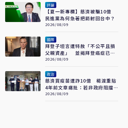
評論
【夏一新專欄】慈濟被騙10億
民進黨為何急著把箭射回台中？
2026/08/09
國際
拜登子坦言遭特赦「不公平且損
父親資產」 並揭拜登癌症已擴
散至骨骼
2026/08/09
政治
慈濟買疫苗遭詐10億 楊渡重貼
4年前文章痛批：若非政府阻擋
會這樣嗎？
2026/08/09