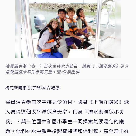
演員溫貞菱（右一）首次主持兒少節目，隨著《下課花路米》深入
帛琉這個太平洋保育天堂。圖/公視提供
梅花新聞網 洪子苓/綜合報導
演員溫貞菱首次主持兒少節目，隨著《下課花路米》深
入帛琉這個太平洋保育天堂，化身「潛水系環保小尖
兵」，與三位國中和國小學生一同探索氣候暖化的議
題。他們在水中親手撿起寶特瓶和保利龍，甚至連卡在