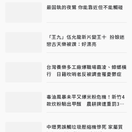
最固執的夜鷺 你能靠近但不能觸碰
「王九」伍允龍新片變王十 扮娘迷
戀古天樂被讚：好漂亮
台灣養樂多工廠爆職場霸凌、蟑螂橫
行 日籍吹哨者反被調查罹憂鬱症
毒油風暴未平又爆米粉危機！新竹4
款炊粉驗出甲醛 農耕牌遭重罰384
萬
中壢男誤觸垃圾壓縮機慘死 家屬質