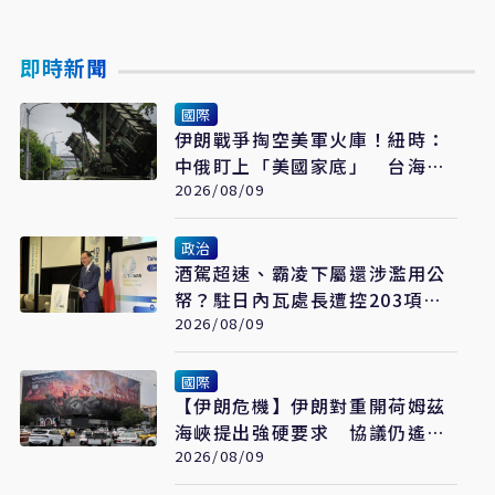
即時新聞
國際
伊朗戰爭掏空美軍火庫！紐時：
中俄盯上「美國家底」 台海戰
力恐成最大受害者
2026/08/09
政治
酒駕超速、霸凌下屬還涉濫用公
帑？駐日內瓦處長遭控203項爭
議 外交部啟動調查
2026/08/09
國際
【伊朗危機】伊朗對重開荷姆茲
海峽提出強硬要求 協議仍遙不
可及
2026/08/09