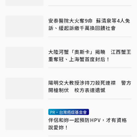
安泰醫院大火奪9命 蘇清泉等4人免
訴、緩起訴繳千萬換回饋社會
大陸河蟹「奧斯卡」揭曉 江西蟹王
重奪冠、上海蟹首度封后！
陽明交大教授涉持刀殺死連襟 警方
開槍制伏 校方表達遺憾
PR・台灣癌症基金會
伴侶和妳一起預防HPV，才有資格
說愛妳！