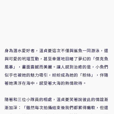
身為潛水愛好者，溫貞菱這次不僅與鯊魚一同游泳，還
與可愛的玳瑁互動，甚至幸運地目睹了夢幻的「傑克魚
風暴」，畫面震撼而美麗。讓人感到治癒的是，小魚們
似乎也被她的魅力吸引，紛紛成為她的「粉絲」，伴隨
著她漂浮在海中，感受著大海的熱情款待。
隨著和三位小隊員的相處，溫貞菱笑著說彼此的情誼漸
漸加深：「雖然每次拍攝結束後我們都累得癱軟，但還