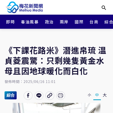
即時
毒油風暴
政治
兩岸
國際
台商
綜
《下課花路米》潛進帛琉 温
貞菱震驚：只剩幾隻黃金水
母且因地球暖化而白化
發佈時間：2025/06/16 11:01
大
中
小
綜合