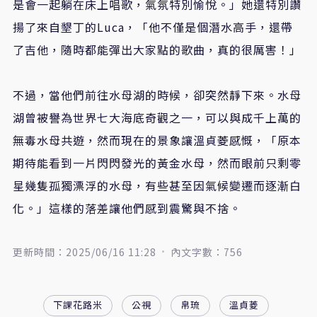
是會一起躺在床上唱歌，氣氛特別愉悅。」她還特別讚
揚了來自墾丁的Luca，「他不僅是個潛水高手，還帶
了吉他，隨時都能彈出大家點的歌曲，真的很厲害！」
不過，當他們前往水母湖的時候，卻突然靜下來。水母
湖曾被譽為世界七大海底奇觀之一，可以與成千上萬的
無毒水母共遊，然而現在的景象讓溫貞菱感慨，「原本
期待能看到一片閃閃發光的黃金水母，然而眼前只剩零
星幾隻孤獨漂浮的水母，有些甚至因氣候變遷而逐漸白
化。」這樣的落差讓他們感到震驚與不捨。
更新時間：2025/06/16 11:28
內文字數：756
下課花路米
公視
帛琉
溫貞菱