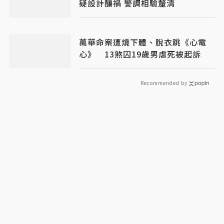
疑設計釀禍 警調相驗釐清
萬華命案遭燒下體、脫衣跳《心電
心》 13煞囚19歲男虐死被起訴
Recommended by