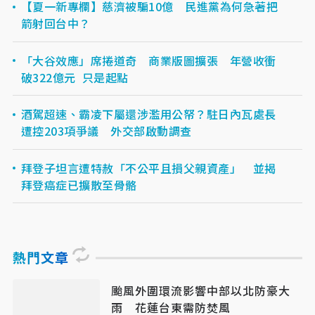
【夏一新專欄】慈濟被騙10億 民進黨為何急著把
箭射回台中？
「大谷效應」席捲道奇 商業版圖擴張 年營收衝
破322億元 只是起點
酒駕超速、霸凌下屬還涉濫用公帑？駐日內瓦處長
遭控203項爭議 外交部啟動調查
拜登子坦言遭特赦「不公平且損父親資產」 並揭
拜登癌症已擴散至骨骼
熱門文章
颱風外圍環流影響中部以北防豪大
雨 花蓮台東需防焚風