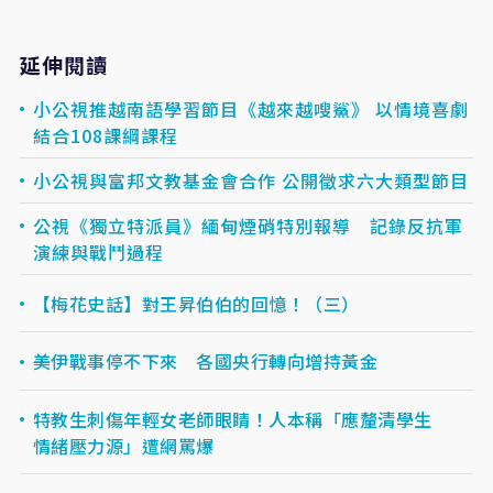
延伸閱讀
小公視推越南語學習節目《越來越嗖鯊》 以情境喜劇
結合108課綱課程
小公視與富邦文教基金會合作 公開徵求六大類型節目
公視《獨立特派員》緬甸煙硝特別報導 記錄反抗軍
演練與戰鬥過程
【梅花史話】對王昇伯伯的回憶！（三）
美伊戰事停不下來 各國央行轉向增持黃金
特教生刺傷年輕女老師眼睛！人本稱「應釐清學生
情緒壓力源」遭網罵爆