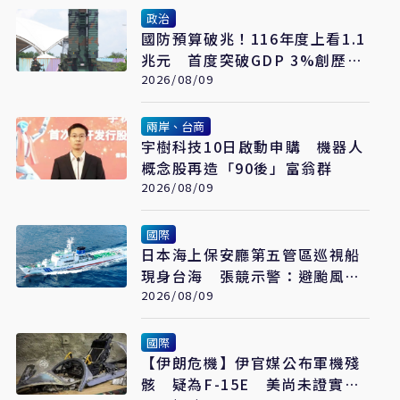
政治
國防預算破兆！116年度上看1.1
兆元 首度突破GDP 3%創歷史
新高
2026/08/09
兩岸、台商
宇樹科技10日啟動申購 機器人
概念股再造「90後」富翁群
2026/08/09
國際
日本海上保安廳第五管區巡視船
現身台海 張競示警：避颱風也
要關注航行動向
2026/08/09
國際
【伊朗危機】伊官媒公布軍機殘
骸 疑為F-15E 美尚未證實遭