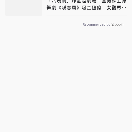
「八塊肌」炸翻陸劇場！全男裸上身
舞劇《嘆春風》吸金破億 女觀眾狂
喊：終於懂武則天
Recommended by