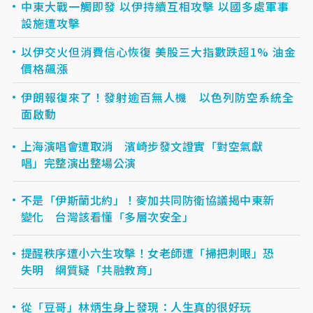
中東大戰一觸即發 以伊持續互相攻擊 以國多處軍事
設施遭攻擊
以伊交火但消費信心恢復 美股三大指數跌超1% 油金
價格飆漲
伊朗報復來了！發射逾百無人機 以色列防空系統全
面啟動
上海演唱會遭取消 濱崎步發文證實「對空氣獻
唱」完整演出整場公演
不是「伊斯蘭北約」！麥加共同防衛協議揭中東新
變化 台灣該看懂「多層次安全」
提醒秩序遭小六生攻擊！女老師遭「掃把刺眼」恐
失明 網質疑「共融教育」
從「豆哥」林炳生身上發現：人生真的很好玩