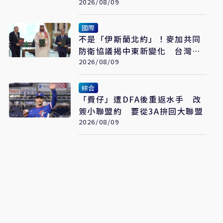
擊落
2026/08/09
國際
不是「伊斯蘭北約」！麥加共同
防衛協議揭中東新變化 台灣該
看懂「多層次安全」
2026/08/09
綜合
「費仔」遭DFA後重返水手 改
簽小聯盟約 要從3A拚回大聯盟
2026/08/09