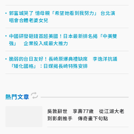
郭富城哭了 憶母親「希望她看到我努力」 台北演
唱會合體老婆女兒
中國研發砸錢首超美國！日本最新排名揭「中美雙
強」 企業投入成最大推力
脆弱的台日友好！長崎原爆典禮缺席 李逸洋抗議
「矮化國格」：日媒揭長崎特殊安排
熱門文章
吳敦辭世 享壽77歲 從江湖大老
到影劇推手 傳奇畫下句點