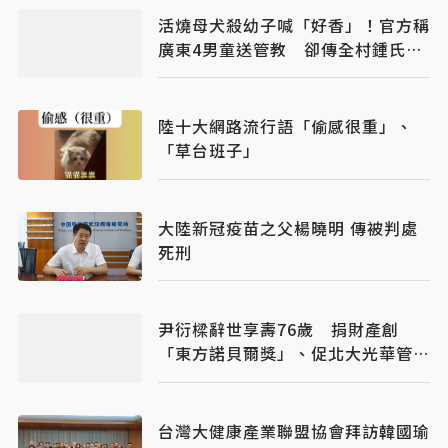
活燒母犬殺幼子喊「好香」！官方稱
廣東4男童送管教 卻傳全村鍾氏封
村保護
陸十大網路流行語「偷感很重」、
「草台班子」
大陸新冠疫苗之父楊曉明 傳被判處
死刑
尹衍樑辭世享壽76歲 捐財產創
「東方諾貝爾獎」、促北大光華管理
學院誕生
台灣大健康產業聯盟協會拜訪韓國瑜