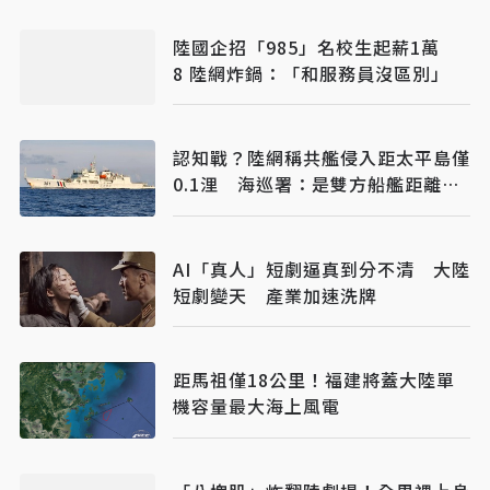
陸國企招「985」名校生起薪1萬
8 陸網炸鍋：「和服務員沒區別」
認知戰？陸網稱共艦侵入距太平島僅
0.1浬 海巡署：是雙方船艦距離、
已強勢驅離
AI「真人」短劇逼真到分不清 大陸
短劇變天 產業加速洗牌
距馬祖僅18公里！福建將蓋大陸單
機容量最大海上風電