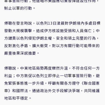
軍事冒險行動；他還暗示美國應切實發揮建設性作用，
制止以軍的行動。
傅聰在發言時說，以色列13日淩晨對伊朗境內多處目標
發動大規模襲擊，造成伊方核設施受損和人員傷亡；中
方譴責以色列侵犯伊朗主權、安全和領土完整的行為，
反對激化矛盾、擴大衝突，對以方有關行動可能帶來的
嚴重後果深感擔憂。
傅聰說，中東地區局勢再度驟然升溫，不符合任何一方
利益；中方敦促以色列立即停止一切軍事冒險行動，避
免緊張事態進一步升級，呼籲有關各方遵守《聯合國憲
章》和國際法，通過政治外交手段解決爭端，共同維護
地區和平穩定。