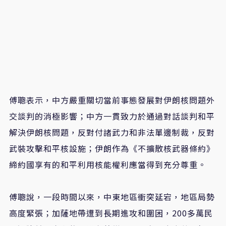
傅聰表示，中方嚴重關切當前事態發展對伊朗核問題外
交談判的消極影響；中方一貫致力於通過對話談判和平
解決伊朗核問題，反對付諸武力和非法單邊制裁，反對
武裝攻擊和平核設施；伊朗作為《不擴散核武器條約》
締約國享有的和平利用核能權利應當得到充分尊重。
傅聰說，一段時間以來，中東地區衝突延宕，地區局勢
高度緊張；加薩地帶遭到長期進攻和圍困，200多萬民