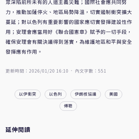
眾深陷前所未有的人道主義災難；國際社會應共同努
力，推動加薩停火、地區局勢降溫，切實遏制衝突擴大
蔓延；對以色列有重要影響的國家應切實發揮建設性作
用；安理會應當用好《聯合國憲章》賦予的一切手段，
確保安理會有關決議得到落實，為維護地區和平與安全
發揮應有作用。
更新時間：2026/01/20 16:10
內文字數：551
以伊衝突
以色列
伊朗核協議
美國
傅聰
延伸閱讀