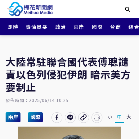
即時
毒油風暴
政治
兩岸
國際
台商
綜
大陸常駐聯合國代表傅聰譴
責以色列侵犯伊朗 暗示美方
要制止
發佈時間：2025/06/14 10:25
大
中
小
兩岸
國際