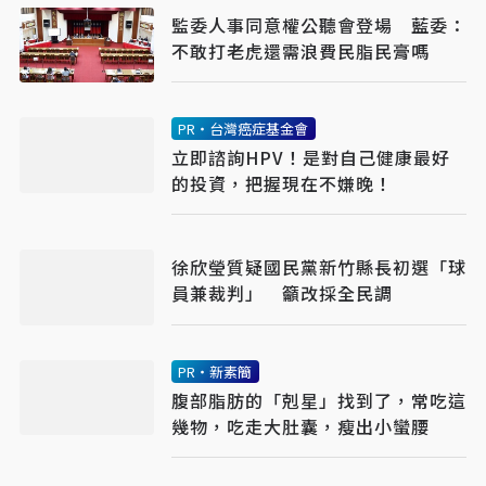
監委人事同意權公聽會登場 藍委：
不敢打老虎還需浪費民脂民膏嗎
PR・台灣癌症基金會
立即諮詢HPV！是對自己健康最好
的投資，把握現在不嫌晚！
徐欣瑩質疑國民黨新竹縣長初選「球
員兼裁判」 籲改採全民調
PR・新素簡
腹部脂肪的「剋星」找到了，常吃這
幾物，吃走大肚囊，瘦出小蠻腰