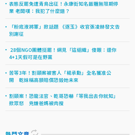
表態反罷免遭青鳥出征！永康街知名飯糰無限期停
業 老闆嘆：我犯了什麼錯？
「粉底液將軍」掀話題 《逐玉》收官張凌赫發文告
別謝征
28個NGO團體挺罷！網見「這組織」傻眼：還你
4+1天假可是在野黨
苦等3年！割頸案被害人「楊承勳」全名獲准公
開 乾妹稱高額賠償恐毀她未來
割頸案！恐龍法官、乾哥恐嚇「等我出去你就知」
掀眾怒 兇嫌爸媽被肉搜
熱門文章