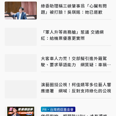
綠委助理稱三峽肇事翁「心臟有問
題」被打臉！吳琪銘：她已道歉
「軍人升等商務艙」惹議 交通網
紅：給機票優惠更實際
大客車人力荒！交部擬引進外籍駕
駛、要求華語能力 網質疑：車禍發
生誰處理
演藝圈挺公視！柯佳嬿等多位藝人響
應連署 網喊：反對支持綠化的公視
PR・台灣癌症基金會