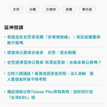
史哲
台鐵
交通部
高鐵
鄭光遠
延伸閱讀
黃國昌批史哲掌高鐵「赤裸裸酬庸」：測試高鐵薯條
脆不脆嗎
遭疑用公務車去推拿 史哲：是去敷藥
史哲遭爆濫用公務車 侯漢廷質疑：去推拿算公務嗎？
立院三讀通過！毒駕或拒測者吊照、沒入車輛 致
人重傷者終身不得考照
羅廷瑋揭公視Taiwan Plus慘賠真相：說好的打造
「台灣BBC」呢