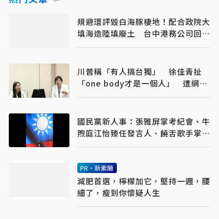
規避環評毀白海豚棲地！配合政院大
填海造陸填廢土 台中港務公司回應
了
川普稱「有人搞台獨」 徐佳青扯
「one body才是一個人」 遭網
批：硬拗
國民黨新人事：張雅屏掌考紀會、牛
煦庭江怡臻任發言人、饒舌歌手掌新
媒體部
PR・新素簡
減肥首選，檸檬加它，堅持一週，腰
細了，瘦到你懷疑人生