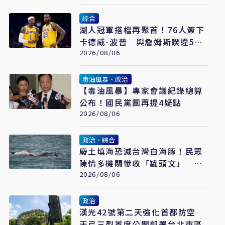
綜合
湖人冠軍搭檔再聚首！76人簽下
卡德威-波普 與詹姆斯睽違5年
重逢
2026/08/06
毒油風暴、政治
【毒油風暴】專家會議紀錄總算
公布！國民黨團再提4疑點
2026/08/06
政治、綜合
廢土填海恐滅台灣白海豚！民眾
陳情多機關慘收「罐頭文」 網
怒轟：骯髒政府
2026/08/06
政治
漢光42號第二天強化首都防空
天弓三型首度公開部署台北市區