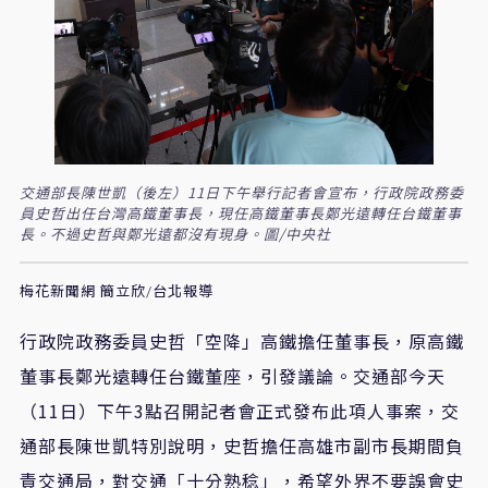
交通部長陳世凱（後左）11日下午舉行記者會宣布，行政院政務委
員史哲出任台灣高鐵董事長，現任高鐵董事長鄭光遠轉任台鐵董事
長。不過史哲與鄭光遠都沒有現身。圖/中央社
梅花新聞網 簡立欣/台北報導
行政院政務委員史哲「空降」高鐵擔任董事長，原高鐵
董事長鄭光遠轉任台鐵董座，引發議論。交通部今天
（11日）下午3點召開記者會正式發布此項人事案，交
通部長陳世凱特別說明，史哲擔任高雄市副市長期間負
責交通局，對交通「十分熟稔」，希望外界不要誤會史