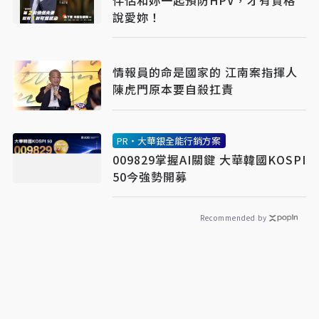
伴侶和妳一起預防HPV，才有資格
說愛妳！
情報員的命是國家的 江南案指揮人
陳虎門原本要自殺扛責
PR・大華銀全能行銷方案
009829掌握AI關鍵 大華韓國KOSPI
50今強勢開募
Recommended by