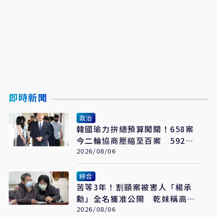
即時新聞
政治
韓國瑜力拚總預算闖關！658案
今二輪協商壓縮至百案 592億
通刪攻防成決戰焦點
2026/08/06
綜合
苦等3年！割頸案被害人「楊承
勳」全名獲准公開 乾妹稱高額
賠償恐毀她未來
2026/08/06