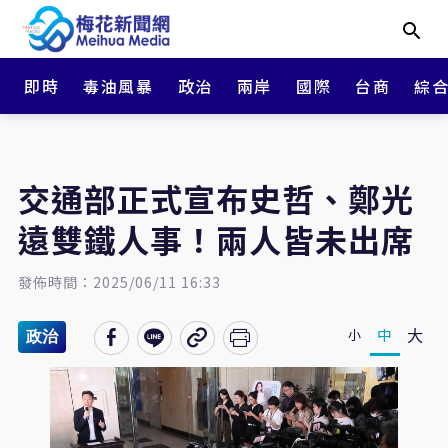
即時
毒油風暴
政治
兩岸
國際
台商
綜
交通部正式宣布史哲、鄭光
遠雙鐵人事！兩人皆未出席
發佈時間：2025/06/11 16:33
大
中
小
政治