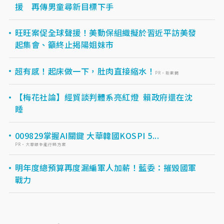
援 再傳男童尋新目標下手
旺旺案促全球聲援！美動保組織擬於習近平訪美發
起集會、籲終止揭陽姐妹市
超有感！起床做一下，肚肉直接縮水！
PR・新素簡
【梅花社論】經貿談判體系亮紅燈 賴政府還在沈
睡
009829掌握AI關鍵 大華韓國KOSPI 5...
PR・大華銀全能行銷方案
明年度總預算再度漏編軍人加薪！藍委：摧毀國軍
戰力