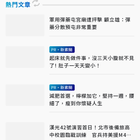
熱門文章
軍用彈藥屯宮廟遭抨擊 顧立雄：彈
藥分散預屯非常重要
PR・新素簡
起床就先做件事，沒三天小腹就不見
了! 肚子一天天變小！
PR・新素簡
減肥首選，檸檬加它，堅持一週，腰
細了，瘦到你懷疑人生
漢光42號演習首日！北市後備旅高
中校園臨戰訓練 官兵持美援M4A1