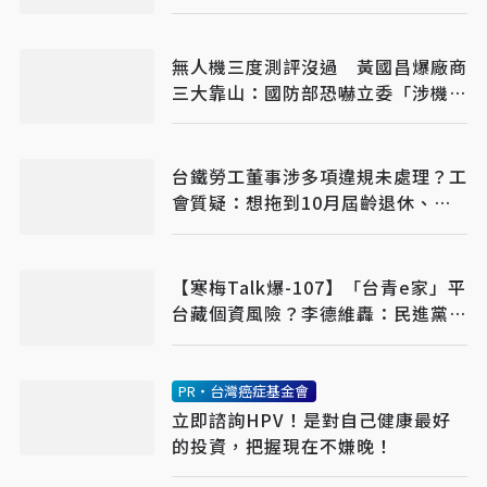
步槍操練
無人機三度測評沒過 黃國昌爆廠商
三大靠山：國防部恐嚇立委「涉機
密」別再談
台鐵勞工董事涉多項違規未處理？工
會質疑：想拖到10月屆齡退休、領
終身俸
【寒梅Talk爆-107】「台青e家」平
台藏個資風險？李德維轟：民進黨自
信心不夠
PR・台灣癌症基金會
立即諮詢HPV！是對自己健康最好
的投資，把握現在不嫌晚！