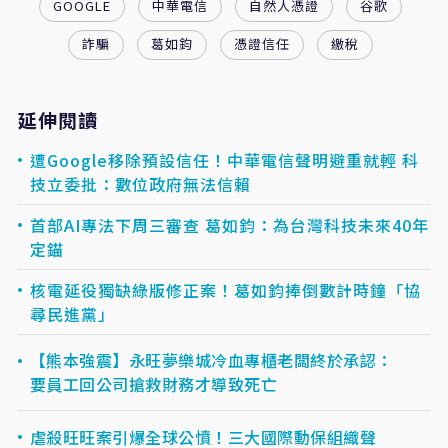
GOOGLE
中華電信
自然人憑證
谷歌
詐騙
葛如鈞
憑證信任
繳稅
延伸閱讀
遭Google移除預設信任！中華電信聲明避重就輕 科
技立委批：數位政府無法信賴
首部AI專法下周三審查 葛如鈞：為台灣科技未來40年
定錨
核電延役獨缺綠版修正案！葛如鈞捧倒數計時鐘「協
尋民進黨」
【熊本強震】永旺夢樂城冷血專櫃老闆終於承認：
要員工回公司搶救財務才導致死亡
虐殺旺旺案引爆全球公憤！三大國際動保組織聲