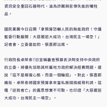
資訊安全重回石器時代，淪為詐團與官僚失能的犧牲
品。
國民黨團今日召開「拿預算恐嚇人民的無能政府！守護
藍委行動展開：大惡罷若大成功，台灣民主一場空！」
記者會，立委葛如鈞、張嘉郡出席。
行政院長卓榮泰7日宣稱審查預算表決時支持中央政府
的立委，將優先協助其所屬地方政府解決經費問題，還
說「這不是報復心態，而是一個輪迴」。對此，張嘉郡
痛批，卓榮泰將國家預算拿來當私房錢搞威脅利誘，這
種「逆我者亡」的舊思想實不可取，也印證「大惡罷若
大成功，台灣民主一場空」。