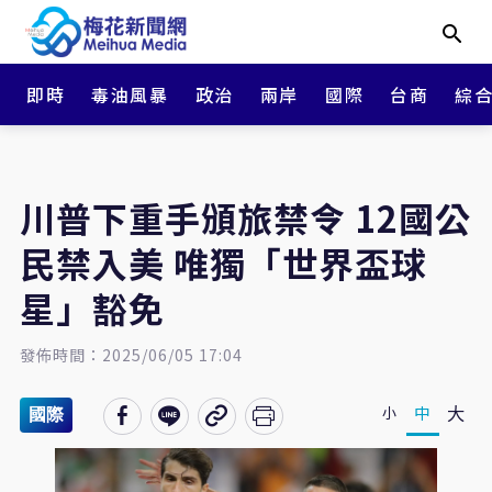
即時
毒油風暴
政治
兩岸
國際
台商
綜
川普下重手頒旅禁令 12國公
民禁入美 唯獨「世界盃球
星」豁免
發佈時間：2025/06/05 17:04
大
中
小
國際