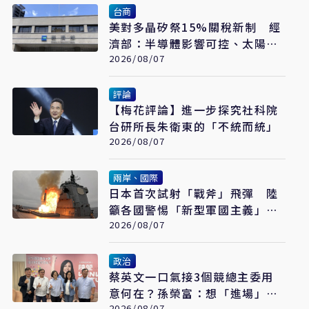
台商
美對多晶矽祭15%關稅新制 經
濟部：半導體影響可控、太陽能
產業衝擊有限
2026/08/07
評論
【梅花評論】進一步探究社科院
台研所長朱衛東的「不統而統」
2026/08/07
兩岸、國際
日本首次試射「戰斧」飛彈 陸
籲各國警惕「新型軍國主義」發
展
2026/08/07
政治
蔡英文一口氣接3個競總主委用
意何在？孫榮富：想「進場」接
2026/08/07