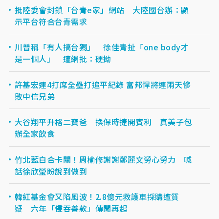
批陸委會封鎖「台青e家」網站 大陸國台辦：顯
示平台符合台青需求
川普稱「有人搞台獨」 徐佳青扯「one body才
是一個人」 遭網批：硬拗
許基宏連4打席全壘打追平紀錄 富邦悍將連兩天慘
敗中信兄弟
大谷翔平升格二寶爸 換保時捷開賓利 真美子包
辦全家飲食
竹北藍白合卡關！周榆修謝謝鄭麗文勞心勞力 喊
話徐欣瑩盼說到做到
韓紅基金會又陷風波！2.8億元救護車採購遭質
疑 六年「侵吞善款」傳聞再起