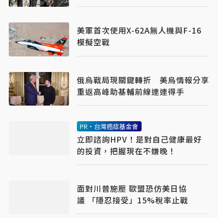
美軍首次使用X-62A無人機與F-16
模擬空戰
俄烏戰局現關鍵轉折 美烏情報分享
重返高峰助基輔前線連連得手
PR・台灣癌症基金會
立即諮詢HPV！是對自己健康最好
的投資，把握現在不嫌晚！
面對川普施壓 歐盟恐仿美日協
議 「隱忍接受」15%稅率止戰