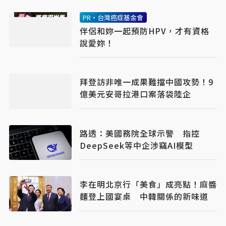
PR・台灣癌症基金會
伴侶和妳一起預防HPV，才有資格
說愛妳！
拜登訪非唯一成果難擋中國攻勢！9
億美元安哥拉港口案落袋陸企
路透：美國務院全球示警 指控
DeepSeek等中企涉竊AI模型
李在明北京行「美食」成亮點！麻醬
麵登上國宴桌 中韓關係的新味道