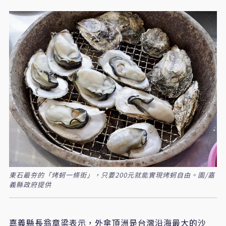
東石最夯的「烤蚵一條街」，只要200元就能實現烤蚵自由。圖/嘉
義縣政府提供
嘉義縣長翁章梁表示，外傘頂洲是台灣沿海最大的沙