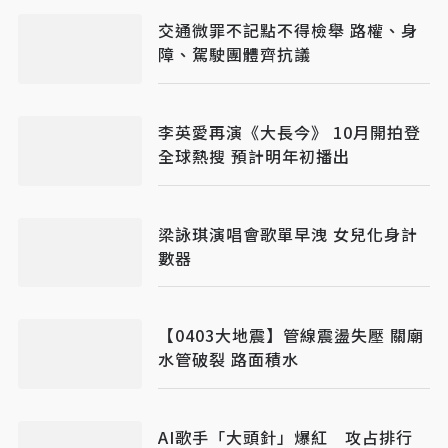
交通微罪不記點不得檢舉 路權、身
障、駕駛團體齊抗議
李英愛再演《大長今》 10月開拍登
全球熱搜 預計明年初播出
梁詠琪演唱會歌單早洩 女兒化身計
數器
【0403大地震】管線震盪失壓 關廟
水管破裂 路面積水
AI歌手「大頭針」爆紅 攻占排行