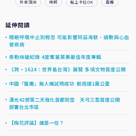
外傘頂洲
烤蚵
船上卡拉OK
嘉義
延伸閱讀
睡眠呼吸中止別輕忽 可能影響阿茲海默、過動與心血
管疾病
泰勒絲破紀錄 4度奪葛萊美最佳年度專輯
《跨‧1624：世界島台灣》展覽 多項文物首度公開
中國「獵鷹」無人機試飛成功 航程達1萬公里
漢光42號第二天強化首都防空 天弓三型首度公開
部署台北市區
【梅花評論】誰是一任？