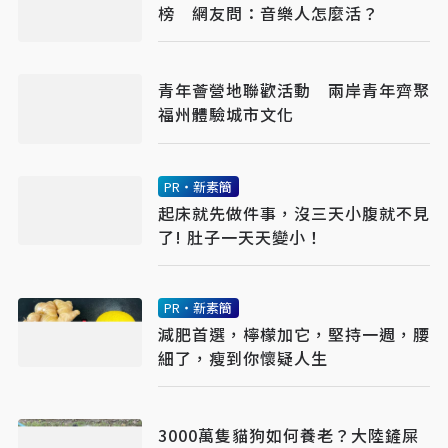
榜 網友問：音樂人怎麼活？
青年薈營地聯歡活動 兩岸青年齊聚
福州體驗城市文化
PR・新素簡
起床就先做件事，沒三天小腹就不見
了! 肚子一天天變小！
PR・新素簡
減肥首選，檸檬加它，堅持一週，腰
細了，瘦到你懷疑人生
3000萬隻貓狗如何養老？大陸鏟屎