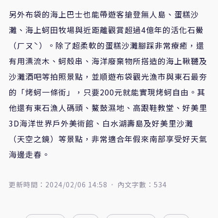
另外布袋的海上巴士也能帶遊客搶登無人島、蛋糕沙
灘、海上蚵田牧場與近距離觀賞超過4億年的活化石鱟
（ㄏㄡˋ）。除了超柔軟的蛋糕沙灘腳踩非常療癒，還
有用漂流木、蚵殼串、海洋廢棄物所搭造的海上鞦韆及
沙灘酒吧等拍照景點，並順遊布袋觀光漁市與東石最夯
的「烤蚵一條街」，只要200元就能實現烤蚵自由。其
他還有東石漁人碼頭、鰲鼓濕地、高跟鞋教堂、好美里
3D海洋世界戶外美術館、白水湖壽島及好美里沙灘
（天空之鏡）等景點，非常適合年假來南部享受好天氣
海邊走春。
更新時間：2024/02/06 14:58
內文字數：534