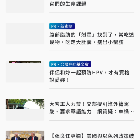
官們的生命課題
PR・新素簡
腹部脂肪的「剋星」找到了，常吃這
幾物，吃走大肚囊，瘦出小蠻腰
PR・台灣癌症基金會
伴侶和妳一起預防HPV，才有資格
說愛妳！
大客車人力荒！交部擬引進外籍駕
駛、要求華語能力 網質疑：車禍發
生誰處理
【張良任專欄】美國與以色列政策岐