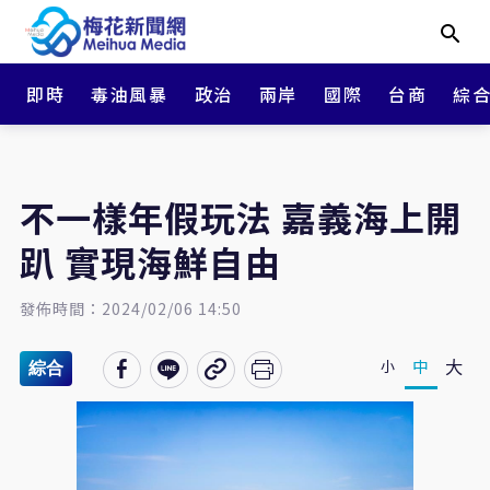
即時
毒油風暴
政治
兩岸
國際
台商
綜
不一樣年假玩法 嘉義海上開
趴 實現海鮮自由
發佈時間：2024/02/06 14:50
大
中
小
綜合