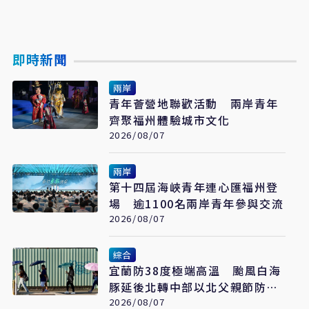
即時新聞
兩岸
青年薈營地聯歡活動 兩岸青年
齊聚福州體驗城市文化
2026/08/07
兩岸
第十四屆海峽青年連心匯福州登
場 逾1100名兩岸青年參與交流
2026/08/07
綜合
宜蘭防38度極端高溫 颱風白海
豚延後北轉中部以北父親節防豪
大雨
2026/08/07