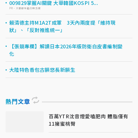
009829掌握AI關鍵 大華韓國KOSPI 5...
PR・大華銀全能行銷方案
賴清德主持M1A2T成軍 3天內兩度提「維持現
狀」、「反對推進統一」
【張競專欄】解讀日本2026年版防衛白皮書編制變
化
大陸特色香包古韻悠長新韻生
熱門文章
百萬YTR沈音燈愛嗑肥肉 體脂僅有
11擁蜜桃臀