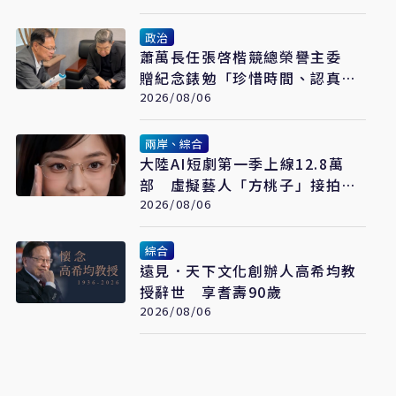
政治
蕭萬長任張啓楷競總榮譽主委
贈紀念錶勉「珍惜時間、認真打
拚」
2026/08/06
兩岸、綜合
大陸AI短劇第一季上線12.8萬
部 虛擬藝人「方桃子」接拍美
瞳廣告
2026/08/06
綜合
遠見．天下文化創辦人高希均教
授辭世 享耆壽90歲
2026/08/06