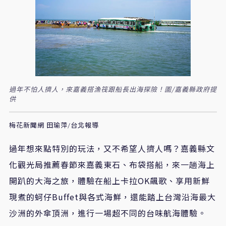
過年不怕人擠人，來嘉義搭漁筏跟船長出海探險！圖/嘉義縣政府提
供
梅花新聞網 田瑜萍/台北報導
過年想來點特別的玩法，又不希望人擠人嗎？嘉義縣文
化觀光局推薦春節來嘉義東石、布袋搭船，來一趟海上
開趴的大海之旅，體驗在船上卡拉OK飆歌、享用新鮮
現煮的蚵仔Buffet與各式海鮮，還能踏上台灣沿海最大
沙洲的外傘頂洲，進行一場超不同的台味航海體驗。