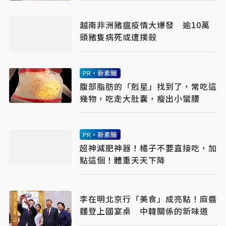
越南非洲豬瘟疫情大爆發 逾10萬
頭豬隻病死或遭撲殺
PR・新素簡
腹部脂肪的「剋星」找到了，常吃這
幾物，吃走大肚囊，瘦出小蠻腰
PR・新素簡
超神減肥神器！橘子不要直接吃，加
點這個！體重天天下降
李在明北京行「美食」成亮點！麻醬
麵登上國宴桌 中韓關係的新味道