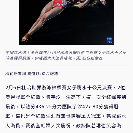
中國跳水選手全紅嬋在2月6日國際泳聯杜哈世錦賽女子跳水十公尺
決賽獲得冠軍，完成跳水大滿貫成就。圖/取自新華社
梅花新聞網 楊俊斌/綜合報導
2月6日杜哈世界游泳錦標賽女子跳水十公尺決賽，2位
奧運冠軍全紅嬋、陳芋汐一決高下。這一次全紅嬋笑到
最後，以總分436.25分力壓陳芋汐427.80分獲得冠
軍，這也是全紅嬋生涯首奪世錦賽單人冠軍，完成跳水
大滿貫，賽後全紅嬋大笑慶祝，教練陳若琳也笑容滿