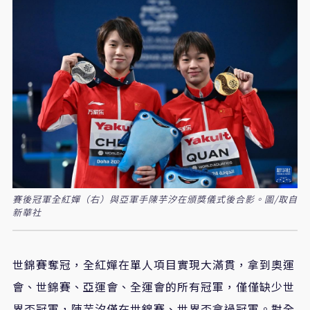
賽後冠軍全紅嬋（右）與亞軍手陳芋汐在頒獎儀式後合影。圖/取自
新華社
世錦賽奪冠，全紅嬋在單人項目實現大滿貫，拿到奧運
會、世錦賽、亞運會、全運會的所有冠軍，僅僅缺少世
界盃冠軍，陳芋汐僅在世錦賽、世界盃拿過冠軍。對全