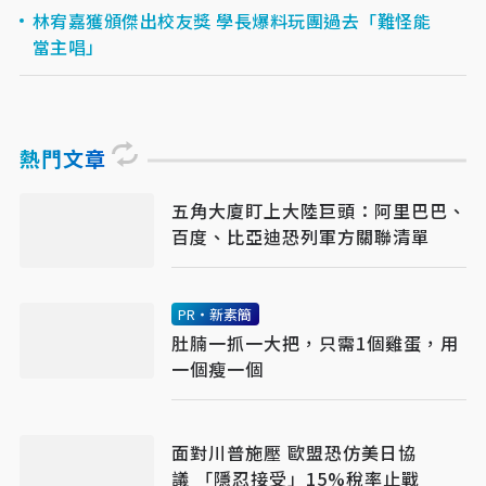
林宥嘉獲頒傑出校友獎 學長爆料玩團過去「難怪能
當主唱」
熱門文章
五角大廈盯上大陸巨頭：阿里巴巴、
百度、比亞迪恐列軍方關聯清單
PR・新素簡
肚腩一抓一大把，只需1個雞蛋，用
一個瘦一個
面對川普施壓 歐盟恐仿美日協
議 「隱忍接受」15%稅率止戰