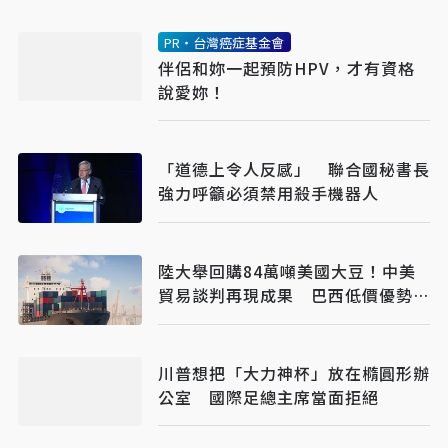
PR・台灣癌症基金會
伴侶和妳一起預防HPV，才有資格
說愛妳！
「道德上令人反感」 聯合國秘書長
強力呼籲必須禁用殺手機器人
陸大舉回購84萬噸美國大豆！中美
貿易談判再現成果 巴西低價優勢仍
難撼動
川普想把「大力神杯」放在橢圓形辦
公室 國際足總主席當面拒絕