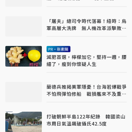
「屠夫」總司令時代落幕！紐時：烏
軍高層大洗牌 無人機改革派擊敗舊
蘇聯戰法
PR・新素簡
減肥首選，檸檬加它，堅持一週，腰
細了，瘦到你懷疑人生
蘭德兵推揭美軍隱憂！台海若爆戰爭
不怕飛彈怕修船 戰損艦來不及重返
戰場
打破朝鮮半島122年紀錄 韓國梁山
市周日氣溫飆破攝氏42.5度