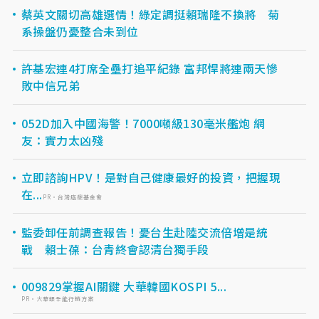
蔡英文關切高雄選情！綠定調挺賴瑞隆不換將 菊
系操盤仍憂整合未到位
許基宏連4打席全壘打追平紀錄 富邦悍將連兩天慘
敗中信兄弟
052D加入中國海警！7000噸級130毫米艦炮 網
友：實力太凶殘
立即諮詢HPV！是對自己健康最好的投資，把握現
在...
PR・台灣癌症基金會
監委卸任前調查報告！憂台生赴陸交流倍增是統
戰 賴士葆：台青終會認清台獨手段
009829掌握AI關鍵 大華韓國KOSPI 5...
PR・大華銀全能行銷方案