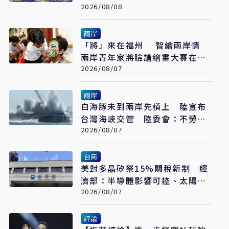
2026/08/08
兩岸
「將」來在福州 智繪兩岸情
兩岸青年家將臉譜繪畫大賽在福
州開幕
2026/08/07
兩岸
白海豚未到兩岸先槓上 陸宣布
台灣海峽交管 陸委會：不勞費
心
2026/08/07
台商
美對多晶矽祭15%關稅新制 經
濟部：半導體影響可控、太陽能
產業衝擊有限
2026/08/07
評論