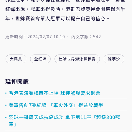
紅嬋來說，冠軍來得及時，距離巴黎奧運會開幕還有半
年，世錦賽首奪單人冠軍可以提升自己的信心。
更新時間：2024/02/07 10:10
內文字數：542
大滿貫
全紅嬋
杜哈世界游泳錦標賽
陳芋汐
延伸閱讀
香港表演賽梅西不上場 球迷噓爆要求退票
美軍售創7兆紀錄 「軍火外交」得益於戰爭
羽球一哥周天成抗癌成功 拿下第11座「超級300冠
軍」