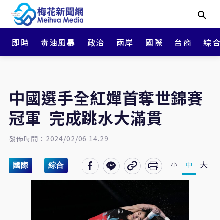
即時
毒油風暴
政治
兩岸
國際
台商
綜
中國選手全紅嬋首奪世錦賽
冠軍 完成跳水大滿貫
發佈時間：2024/02/06 14:29
大
中
小
國際
綜合