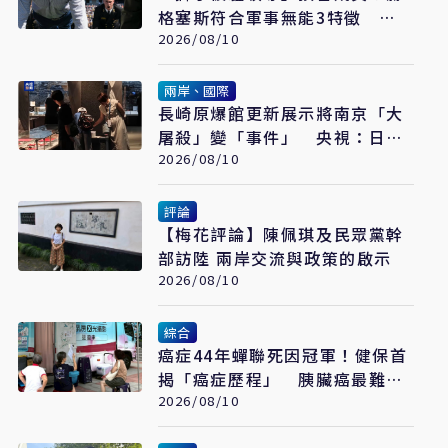
格塞斯符合軍事無能3特徵
《軍事無能心理學》半世紀後受
2026/08/10
矚目
兩岸、國際
長崎原爆館更新展示將南京「大
屠殺」變「事件」 央視：日本
又在偷改歷史
2026/08/10
評論
【梅花評論】陳佩琪及民眾黨幹
部訪陸 兩岸交流與政策的啟示
2026/08/10
綜合
癌症44年蟬聯死因冠軍！健保首
揭「癌症歷程」 胰臟癌最難
治、肺癌驚見院際差41.8個百分
2026/08/10
點