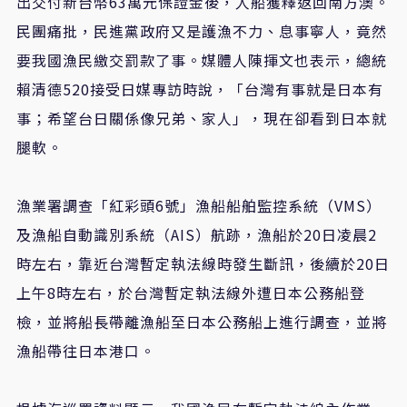
出交付新台幣63萬元保證金後，人船獲釋返回南方澳。
民團痛批，民進黨政府又是護漁不力、息事寧人，竟然
要我國漁民繳交罰款了事。媒體人陳揮文也表示，總統
賴清德520接受日媒專訪時說，「台灣有事就是日本有
事；希望台日關係像兄弟、家人」，現在卻看到日本就
腿軟。
漁業署調查「紅彩頭6號」漁船船舶監控系統（VMS）
及漁船自動識別系統（AIS）航跡，漁船於20日凌晨2
時左右，靠近台灣暫定執法線時發生斷訊，後續於20日
上午8時左右，於台灣暫定執法線外遭日本公務船登
檢，並將船長帶離漁船至日本公務船上進行調查，並將
漁船帶往日本港口。