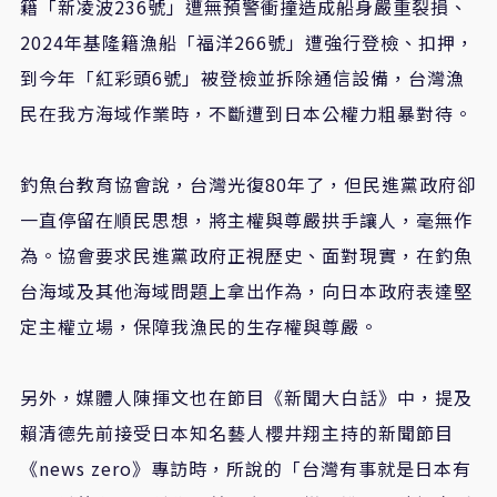
籍「新凌波236號」遭無預警衝撞造成船身嚴重裂損、
2024年基隆籍漁船「福洋266號」遭強行登檢、扣押，
到今年「紅彩頭6號」被登檢並拆除通信設備，台灣漁
民在我方海域作業時，不斷遭到日本公權力粗暴對待。
釣魚台教育協會說，台灣光復80年了，但民進黨政府卻
一直停留在順民思想，將主權與尊嚴拱手讓人，毫無作
為。協會要求民進黨政府正視歷史、面對現實，在釣魚
台海域及其他海域問題上拿出作為，向日本政府表達堅
定主權立場，保障我漁民的生存權與尊嚴。
另外，媒體人陳揮文也在節目《新聞大白話》中，提及
賴清德先前接受日本知名藝人櫻井翔主持的新聞節目
《news zero》專訪時，所說的「台灣有事就是日本有