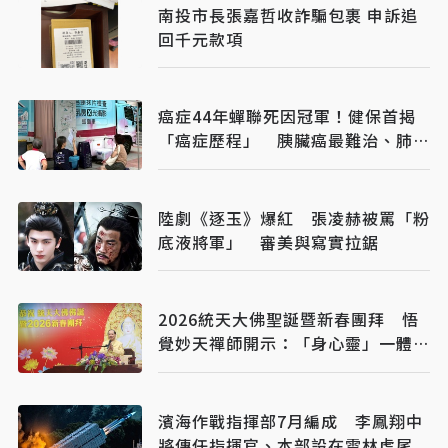
南投市長張嘉哲收詐騙包裹 申訴追
回千元款項
癌症44年蟬聯死因冠軍！健保首揭
「癌症歷程」 胰臟癌最難治、肺癌
驚見院際差41.8個百分點
陸劇《逐玉》爆紅 張凌赫被罵「粉
底液將軍」 審美與寫實拉鋸
2026統天大佛聖誕暨新春團拜 悟
覺妙天禪師開示：「身心靈」一體成
就
濱海作戰指揮部7月編成 李鳳翔中
將傳任指揮官、本部設在雲林虎尾