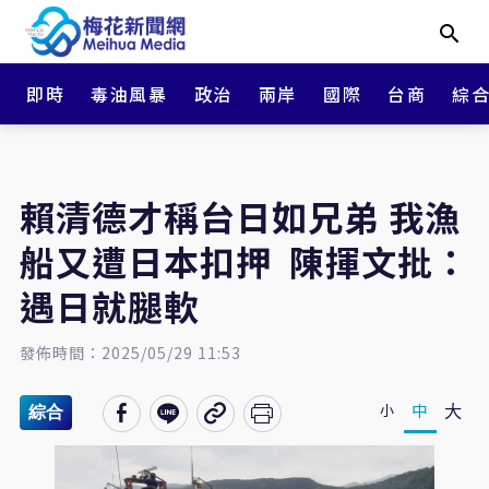
即時
毒油風暴
政治
兩岸
國際
台商
綜
賴清德才稱台日如兄弟 我漁
船又遭日本扣押 陳揮文批：
遇日就腿軟
發佈時間：2025/05/29 11:53
大
中
小
綜合