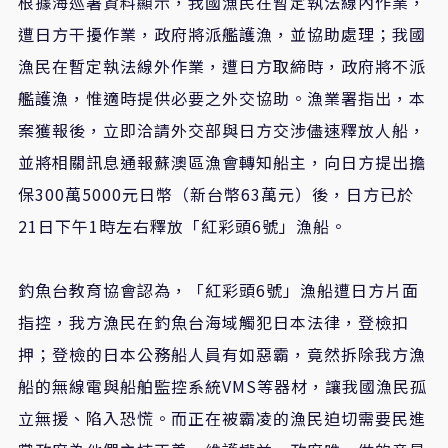
根據海巡署資料顯示，我國漁民在暫定執法線內作業，
遭日方干擾作業，政府將派艦護漁，並協助處理；我國
漁民在暫定執法線外作業，遭日方取締時，政府將不派
艦護漁，惟適時提供必要之外交協助。漁業署指出，本
案獲報後，立即洽請外交部與日方交涉儘速釋放人船，
並將相關訊息通報蘇澳區漁會轉知船主，向日方提出擔
保300萬5000元日幣（新台幣63萬元）後，日方已於
21日下午1時左右釋放「紅彩頭6號」漁船。
釣魚台教育協會認為，「紅彩頭6號」漁船遭日方片面
指控，我方漁民在釣魚台海域觸犯日本法律，登檢扣
押；登檢的日本公務船人員有如惡霸，竟然拆除我方漁
船的無線電與船舶監控系統VMS等器材，讓我國漁民孤
立無援、陷入恐慌。而正在被霸凌的漁民迫切需要民進