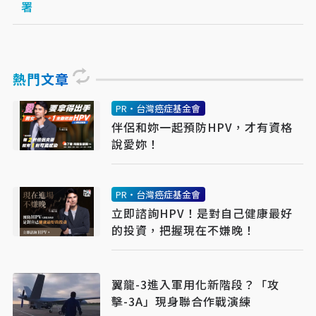
署
熱門文章
PR・台灣癌症基金會
伴侶和妳一起預防HPV，才有資格
說愛妳！
PR・台灣癌症基金會
立即諮詢HPV！是對自己健康最好
的投資，把握現在不嫌晚！
翼龍-3進入軍用化新階段？「攻
擊-3A」現身聯合作戰演練