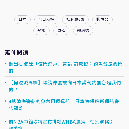
日本
台日友好
紅彩頭6號
釣魚台
登檢
漁船
賴清德
延伸閱讀
翻出石破茂「侵門踏戶」言論 釣教協：釣魚台是我們
的
【何溢誠專欄】賴清德膽敢向日本說句釣魚台是我們
的？
4艘陸海警船釣魚台周邊巡航 日本海保廳巡邏船警
告驅離
前NBA中鋒坎特宣布挑戰WNBA選秀 性別資格引
爆爭議