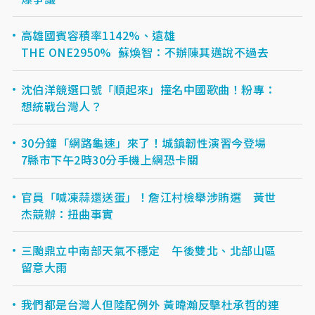
高雄國賓容積率1142%、遠雄
THE ONE2950% 蘇煥智：不辦陳其邁說不過去
沈伯洋競選口號「順起來」撞名中國歌曲！粉專：
想統戰台灣人？
30分鐘「網路龜速」來了！城鎮韌性演習今登場
7縣市下午2時30分手機上網恐卡關
官員「喊凍蒜還送蛋」！詹江村檢舉涉賄選 黃世
杰競辦：扭曲事實
三颱鼎立中南部天氣不穩定 午後雙北、北部山區
留意大雨
我們都是台灣人但陸配例外 黃暐瀚反擊杜承哲的連