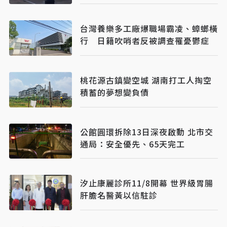
台灣養樂多工廠爆職場霸凌、蟑螂橫
行 日籍吹哨者反被調查罹憂鬱症
桃花源古鎮變空城 湖南打工人掏空
積蓄的夢想變負債
公館圓環拆除13日深夜啟動 北市交
通局：安全優先、65天完工
汐止康麗診所11/8開幕 世界級胃腸
肝膽名醫黃以信駐診