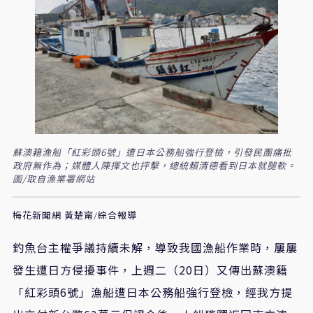
蘇澳籍漁船「紅彩頭6號」遭日本公務船強行登檢，引發民團痛批
政府無作為；媒體人陳揮文也抨擊，總統賴清德看到日本就腿軟。
圖/取自漁業署網站
梅花新聞網 黃楚甯/綜合報導
釣魚台主權爭議持續未解，導致我國漁船作業時，屢屢
發生遭日方侵擾事件，上週二（20日）又傳出蘇澳籍
「紅彩頭6號」漁船遭日本公務船強行登檢，經我方提