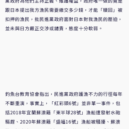
黨政府為他們主持正義、維護權益，政府唯一做的竟是
跟日本提出我方漁民需要繳交多少錢，才能「贖回」被
扣押的漁民，批民進黨政府面對日本對我漁民的壓迫，
並未與日方嚴正交涉或譴責，態度十分軟弱。
釣魚台教育協會指出，民進黨政府護漁不力的行徑每年
不斷重演，事實上，「紅彩頭6號」並非單一事件，包
括2018年宜蘭蘇澳籍「東半球28號」漁船遭發射水砲
驅趕、2020年蘇澳籍「盛福16號」漁船被騷擾、蘇澳