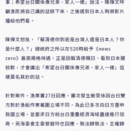
事；希望台日關係像兄弟、家人一樣」說法，陳揮文呼
籲漁民將自己講的話錄下來，之後遇到日本人時將影片
播給他們看。
陳揮文怒批，「賴清德你到底是台灣人還是日本人？你
是什麼人？」總統府之所以在520時給予《news
zero》最高規格待遇，正是因賴清德親日、看到日本腿
就軟，才會講出「希望台日關係像兄弟、家人一樣」這
樣莫名其妙的話。
針對案件，漁業署27日回應，屢次發生衝突係因台日雙
方對於漁船作業範圍立場不同，為此已多次向日方重申
我國立場，並要求日方就台日重疊經濟海域盡速進行協
商。另海委會主委管碧玲也回應，執法歸執法，主權歸