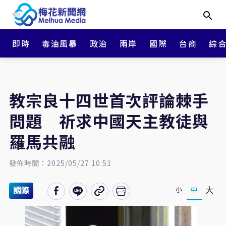
即時
毒油風暴
政治
兩岸
國際
台商
綜
教宗良十四世首次評論棘手
問題 祈求中國天主教徒與
羅馬共融
發佈時間：2025/05/27 10:51
大
中
小
國際