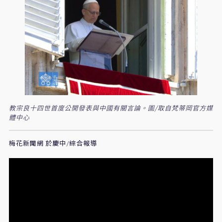
教宗良十四世首度公開發表與中國有關言論。圖/取自梵蒂岡官方媒
體中心
梅花新聞網 於慶中/綜合報導