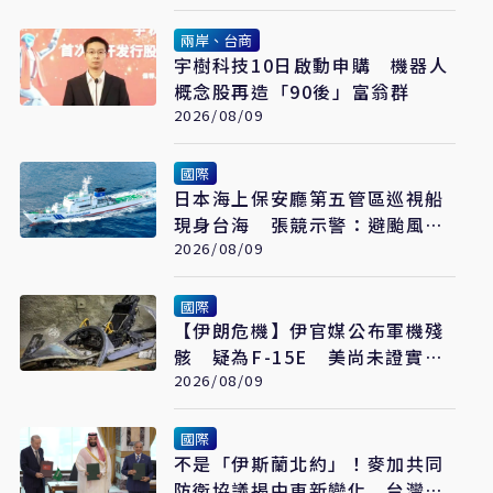
兩岸、台商
宇樹科技10日啟動申購 機器人
概念股再造「90後」富翁群
2026/08/09
國際
日本海上保安廳第五管區巡視船
現身台海 張競示警：避颱風也
要關注航行動向
2026/08/09
國際
【伊朗危機】伊官媒公布軍機殘
骸 疑為F-15E 美尚未證實遭
擊落
2026/08/09
國際
不是「伊斯蘭北約」！麥加共同
防衛協議揭中東新變化 台灣該