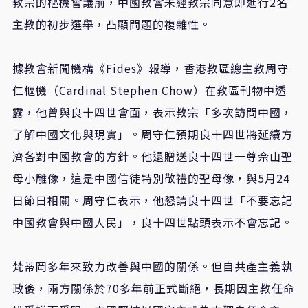
教宗的樞機會議前，中國教會未經教宗同意即進行2名
主教的初步選舉，凸顯問題的複雜性。
據教會新聞機構《Fides》報導，香港教區總主教周守
仁樞機（Cardinal Stephen Chow）在教區刊物中透
露，他曾與良十四世會面，表示教宗「多次訪問中國，
了解中國文化與現實」。周守仁預期良十四世將延續方
濟各對中國教會的方針。他還贈送良十四世一尊佘山聖
母小雕像，這是中國信徒特別敬禮的聖母像，與5月24
日節日相關。周守仁表示，他懇請良十四世「不要忘記
中國教會與中國人民」，良十四世點頭表示不會忘記。
梵蒂岡多年來致力改善與中國的關係。但自共產主義執
政後，兩方關係於70多年前正式斷絕，長期因主教任命