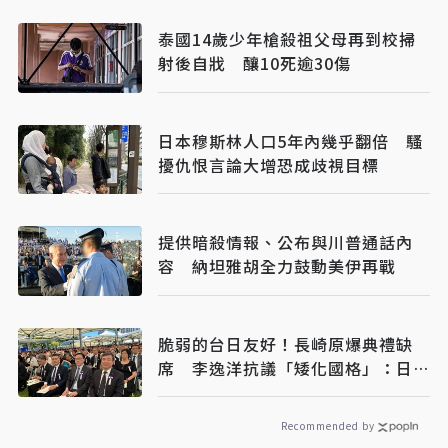
泰國14歲少年槍殺祖父母再到校掃
射後自戕 釀10死逾30傷
日本穆斯林人口5年內幾乎翻倍 騷
擾仇恨言論大增恐成歧視目標
提供暗殺情報、公布與川普通話內
容 納坦雅胡全力鼓動美伊再戰
脆弱的台日友好！長崎原爆典禮缺
席 李逸洋抗議「矮化國格」：日媒
揭長崎特殊安排
Recommended by