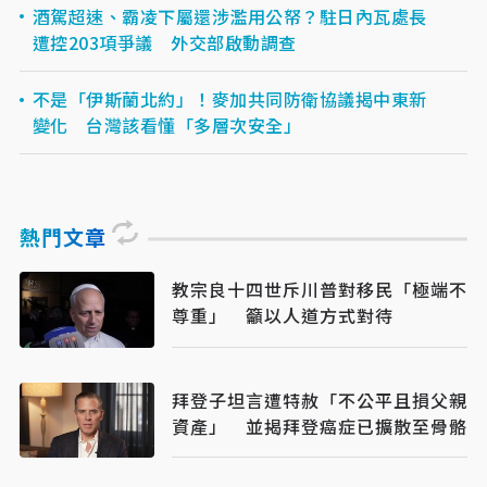
酒駕超速、霸凌下屬還涉濫用公帑？駐日內瓦處長
遭控203項爭議 外交部啟動調查
不是「伊斯蘭北約」！麥加共同防衛協議揭中東新
變化 台灣該看懂「多層次安全」
熱門文章
教宗良十四世斥川普對移民「極端不
尊重」 籲以人道方式對待
拜登子坦言遭特赦「不公平且損父親
資產」 並揭拜登癌症已擴散至骨骼