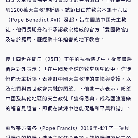
約1200萬天主教徒祈禱。該節日由前教宗本篤十六世
（Pope Benedict XVI）發起，旨在團結中國天主教
徒，他們長期分為不承認教宗權威的官方「愛國教會」
及忠於羅馬、歷經數十年迫害的地下教會。
良十四世在周日（25日）正午的祝福儀式中，從其書房
窗戶對外表示：「在中國及全球的教堂與聖殿中，信徒
們向天主祈禱，表達對中國天主教徒的關懷與愛護，以
及他們與普世教會共融的願望」，他進一步表示，盼望
中國及其他地區的天主教徒「獲得恩典，成為堅強喜樂
的福音見證者，即便在試煉中也能促進和平與和諧」。
前教宗方濟各（Pope Francis）2018年批准了一項具
爭議性的協議，涉及主教任命問題。該協議細節從未公