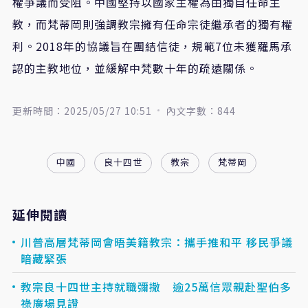
權爭議而受阻。中國堅持以國家主權為由獨自任命主
教，而梵蒂岡則強調教宗擁有任命宗徒繼承者的獨有權
利。2018年的協議旨在團結信徒，規範7位未獲羅馬承
認的主教地位，並緩解中梵數十年的疏遠關係。
更新時間：2025/05/27 10:51
內文字數：844
中國
良十四世
教宗
梵蒂岡
延伸閱讀
川普高層梵蒂岡會晤美籍教宗：攜手推和平 移民爭議
暗藏緊張
教宗良十四世主持就職彌撒 逾25萬信眾親赴聖伯多
祿廣場見證