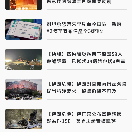
普急找國際礦業巨頭開會反制
剛坦承恐帶來罕見血栓風險 新冠
AZ疫苗宣布停產全球回收
【快訊】薇帕釀災越南下龍灣53人
遊船翻覆 已撈起34遺體包括8兒童
【伊朗危機】伊朗對重開荷姆茲海峽
提出強硬要求 協議仍遙不可及
【伊朗危機】伊官媒公布軍機殘骸
疑為F-15E 美尚未證實遭擊落