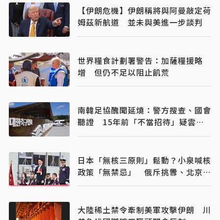
【伊朗危機】伊朗稱將與阿曼敲定荷
姆茲新航道 並未與美進一步談判
世界糧食計劃署警告：加薩糧援略
增 但仍不足以阻止飢荒
南韓足協醜聞延燒：警方搜查、國會
聽證 15年前「不當招待」疑雲重
見天日
日本「無核三原則」鬆動？小泉喊核
政策「無禁忌」 俄斥挑釁、北京早
警戒
大陸稀土禁令牽制美軍攻擊伊朗 川