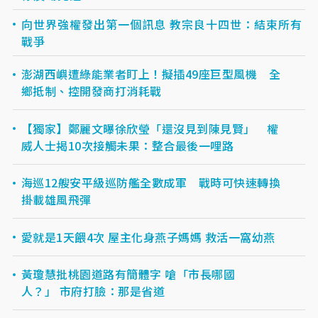
向世界強權發出第一個訊息 教宗良十四世：結束所有
戰爭
澎湖西嶼遭綠能業者盯上！擬插49座巨型風機 全
鄉抵制、控開發商打消耗戰
【獨家】鄭麗文曝徐欣瑩「還沒見到陳見賢」 權
威人士揭10次接觸未果：整合最後一哩路
海巡12艘安平級巡防艦全數成軍 戰時可快速轉換
掛載雄風飛彈
愛就是1天餵4次 屋主化身燕子媽媽 救活一窩幼燕
黃瓊慧批桃園道路有簡體字 嗆「市長哪國
人？」 市府打臉：那是省道