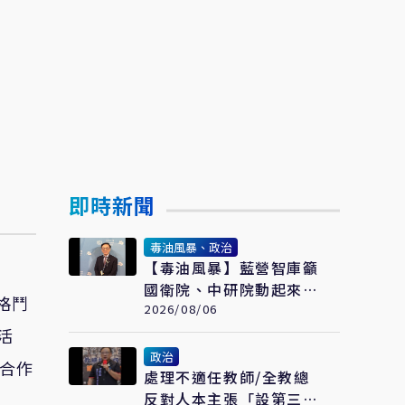
即時新聞
毒油風暴、政治
【毒油風暴】藍營智庫籲
國衛院、中研院動起來
格鬥
建立健康追蹤機制
2026/08/06
活
政治
以合作
處理不適任教師/全教總
反對人本主張「設第三方