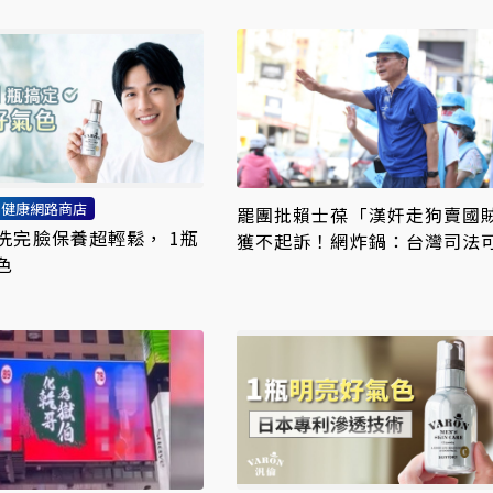
利健康網路商店
罷團批賴士葆「漢奸走狗賣國
洗完臉保養超輕鬆， 1瓶
獲不起訴！網炸鍋：台灣司法
色
至極