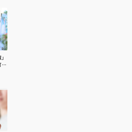
賊」
可悲