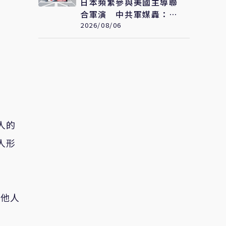
日本頻繁參與美國主導聯
合軍演 中共軍媒轟：危
險擴張圖謀
2026/08/06
人的
人形
其他人