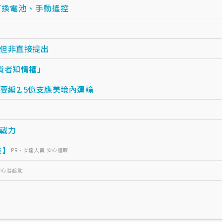
可換電池、手動遙控
但非直接提出
費者知情權」
要編2.5億支應美境內運輸
戰力
險】
PR・安達人壽 安心護眼
安心溢起動