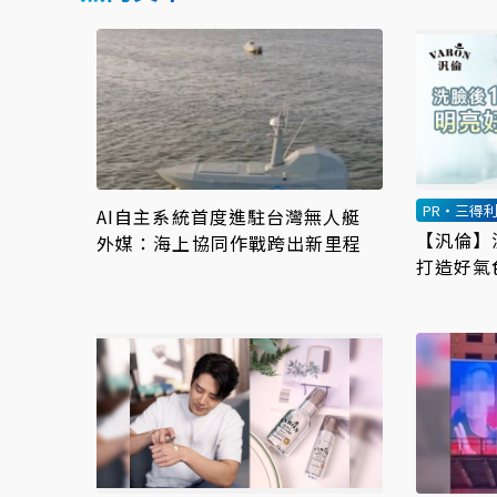
PR・三得
AI自主系統首度進駐台灣無人艇
【汎倫】
外媒：海上協同作戰跨出新里程
打造好氣