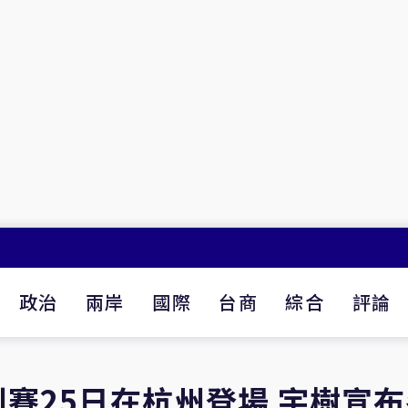
政治
兩岸
國際
台商
綜合
評論
賽25日在杭州登場 宇樹宣布