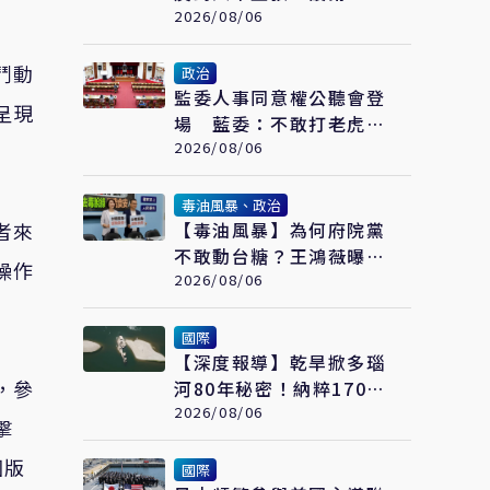
機構」 盼廢校事會議、
2026/08/06
案件分流
鬥動
政治
監委人事同意權公聽會登
呈現
場 藍委：不敢打老虎還
需浪費民脂民膏嗎
2026/08/06
毒油風暴、政治
者來
【毒油風暴】為何府院黨
不敢動台糖？王鴻薇曝董
操作
事結構：根本綠糖
2026/08/06
國際
【深度報導】乾旱掀多瑙
，參
河80年秘密！納粹170艘
沉船重見天日 塞爾維亞
2026/08/06
擊
砸數億清障救航運命脈
國版
國際