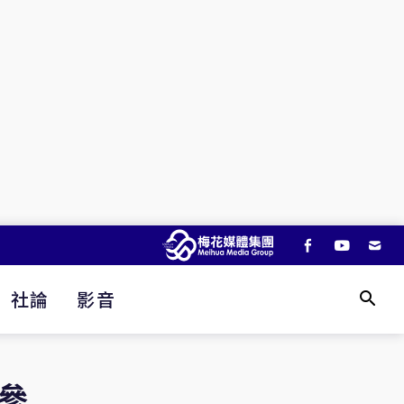
社論
影音
參