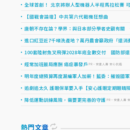
全球首創！ 北京將辦人型機器人半程馬拉松賽 
【國戰會論壇】中共第六代戰機狂想曲
唐朝不存在論？學界：與日本部分學者史觀有關 
進口紅豆近7千噸洗產地？萬丹農會籲政府「還消
100套陸射魚叉飛彈2028年底全數交付 國防部還
經常加班飯局應酬 癌症暴發戶
PR・安達人壽 安心抗癌
明年度總預算再度漏編軍人加薪！藍委：摧毀國軍
追劇追太久 護眼保單要入手【安心護眼定期眼睛
降低運動訓練風險，需要更完善的守護
PR・安達人壽 
熱門文章