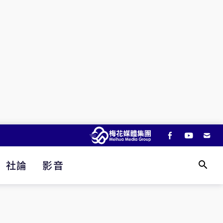
社論
影音