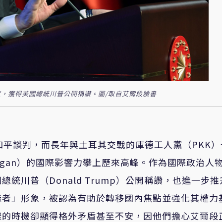
，獲得美國總統川普公開稱讚。圖/取自艾爾段臉書
和平談判，而長年與土耳其交戰的庫德工人黨（PKK）
rdogan）的國際影響力攀上歷來高峰。作為國際政治人
統川普（Donald Trump）公開稱讚，也進一步推
造者」形象，被認為有助於轉移國內焦點並強化其權力
樣的時機卻顯得格外矛盾甚至不安，因他們擔心艾爾段