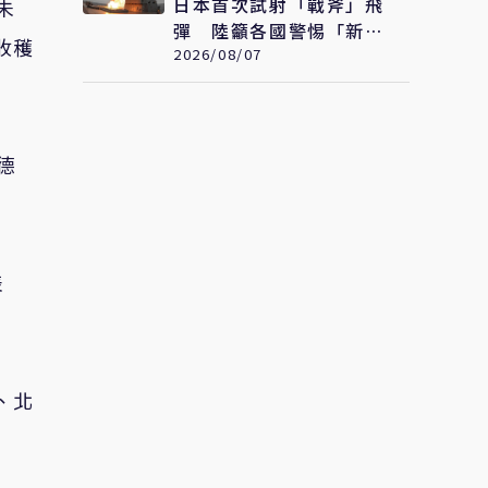
日本首次試射「戰斧」飛
未
彈 陸籲各國警惕「新型
收穫
軍國主義」發展
2026/08/07
德
表
、北