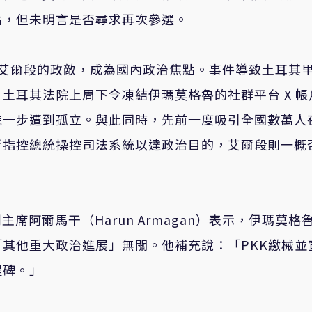
點，但未明言是否尋求再次參選。
艾爾段的政敵，成為國內政治焦點。事件導致土耳其
土耳其法院上周下令凍結伊瑪莫格魯的社群平台 X 帳
進一步遭到孤立。與此同時，先前一度吸引全國數萬人
者指控總統操控司法系統以達政治目的，艾爾段則一概
席阿爾馬干（Harun Armagan）表示，伊瑪莫格
其他重大政治進展」無關。他補充說：「PKK繳械並
程碑。」