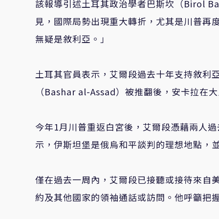
該報導引述土耳其政治學者巴斯坎（Birol 
見，國際局勢出現重大轉折，尤其是川普再
無疑是敘利亞。」
土耳其官員表示，艾爾段過去十年支持敘利亞
（Bashar al-Assad）被推翻後，安
今年
1
月川普重返白宮後，艾爾段憑藉兩人過
示，伊斯坦堡是俄烏和平談判的理想地點，
僅在過去一周內，艾爾段已接聽或接待來自
約及其他國家的領袖通話或訪問。他呼籲把