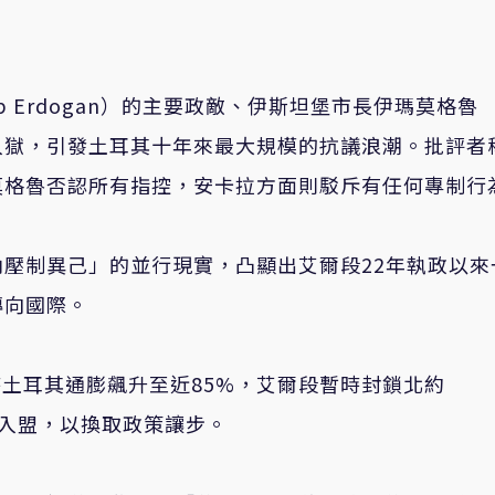
p Erdogan）的主要政敵、伊斯坦堡市長伊瑪莫格魯
遭逮捕入獄，引發土耳其十年來最大規模的抗議浪潮。批評者
莫格魯否認所有指控，安卡拉方面則駁斥有任何專制行
壓制異己」的並行現實，凸顯出艾爾段22年執政以來
轉向國際。
時土耳其通膨飆升至近85%，艾爾段暫時封鎖北約
典入盟，以換取政策讓步。