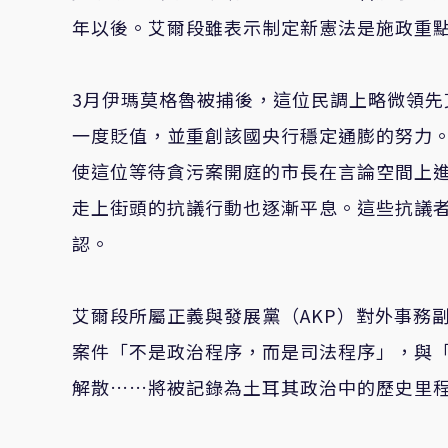
年以後。艾爾段雖表示制定新憲法是施政重
3
月伊瑪莫格魯被捕後，這位民調上略微領先
一度貶值，並重創該國央行穩定通膨的努力。
使這位等待貪污案開庭的市長在言論空間上
走上街頭的抗議行動也逐漸平息。這些抗議
認。
艾爾段所屬正義與發展黨（AKP）對外事務副主
案件「不是政治程序，而是司法程序」，與「
解散……將被記錄為土耳其政治中的歷史里