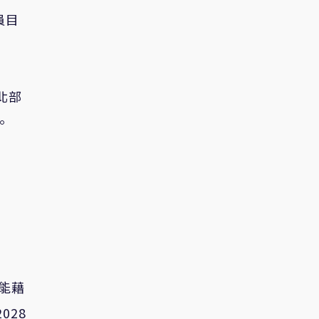
員目
北部
。
可能藉
028