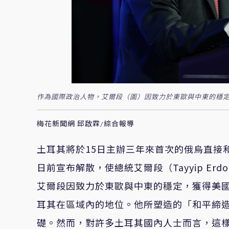
作為國際政治人物，艾爾段（圖）因致力於東歐與中東的穩定
梅花新聞網 邱啟霖/綜合報導
土耳其將於15日主辦三年來首次的俄烏直接
日前宣布解散，使總統艾爾段（Tayyip E
艾爾段因致力於東歐與中東的穩定，獲得美國總
耳其在區域內的地位。他所塑造的「和平締
礎。然而，
對許多土耳其國內人士而言，這