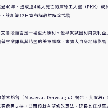
過40年、造成逾4萬人死亡的庫德工人黨（PKK）成
，該組織12日宣布解散並解除武裝。
對艾爾段而言是一場重大勝利。他早就試圖利用敘利亞
川普會撤離與其結盟的美軍部隊，來擴大自身地緣影響
維索格魯（Musavvat Dervisoglu）警告，艾爾段
德選民支持，艾爾段就有望修改憲法、延長其任期至2