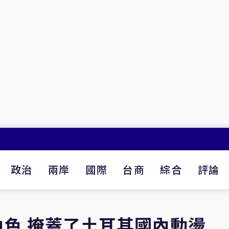
政治
兩岸
國際
台商
綜合
評論
色 掩蓋了土耳其國內動盪