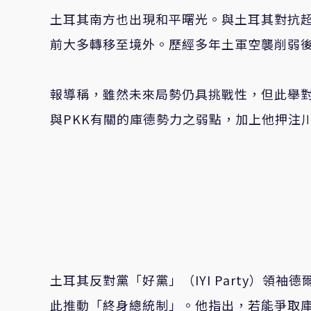
土耳其南方也出現和平曙光。與土耳其對抗超
前大多轉移至境外。歷經多年土軍空襲削弱後
報導稱，雖然未來局勢仍具挑戰性，但此舉
與PKK有關的庫德勢力之弱點，加上他押注
土耳其反對黨「好黨」（IYI Party）領袖德爾
此推動「終身總統制」。他指出，若能爭取庫