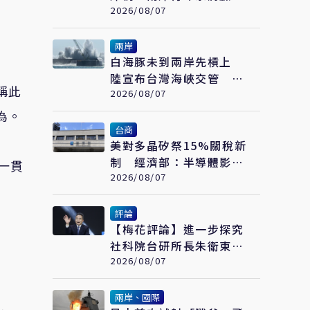
繪畫大賽在福州開幕
2026/08/07
兩岸
白海豚未到兩岸先槓上
陸宣布台灣海峽交管 陸
稱此
委會：不勞費心
2026/08/07
為。
台商
美對多晶矽祭15%關稅新
制 經濟部：半導體影響
一貫
可控、太陽能產業衝擊有
2026/08/07
限
評論
【梅花評論】進一步探究
社科院台研所長朱衛東的
「不統而統」
2026/08/07
兩岸、國際