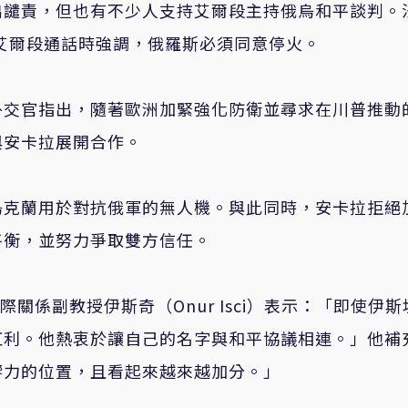
出譴責，但也有不少人支持艾爾段主持俄烏和平談判。
1日與艾爾段通話時強調，俄羅斯必須同意停火。
外交官指出，隨著歐洲加緊強化防衛並尋求在川普推動
與安卡拉展開合作。
烏克蘭用於對抗俄軍的無人機。與此同時，安卡拉拒絕
平衡，並努力爭取雙方信任。
ty）國際關係副教授伊斯奇（Onur Isci）表示：「即使伊
紅利。他熱衷於讓自己的名字與和平協議相連。」他補
響力的位置，且看起來越來越加分。」