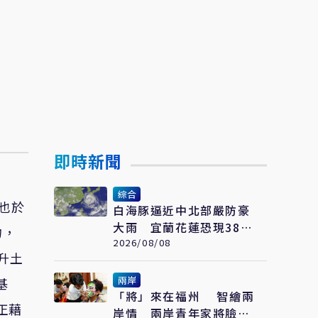
即時新聞
綜合
也於
白海豚逼近中北部嚴防豪
大雨 宜蘭花蓮恐現38度
物，
極端高溫
2026/08/08
升土
兩岸
基
「將」來在福州 智繪兩
正藉
岸情 兩岸青年家將臉譜