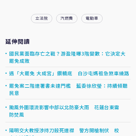
立法院
汽燃費
電動車
延伸閱讀
國民黨面臨存亡之戰？游盈隆曝3階變數：它決定大
罷免成敗
遇「大罷免 大成宮」鑽轎底 白沙屯媽祖急煞車繞路
罷免案二階連署書未達門檻 藍委徐欣瑩：持續傾聽
民意
颱風外圍環流影響中部以北防豪大雨 花蓮台東需
防焚風
陽明交大教授涉持刀殺死連襟 警方開槍制伏 校