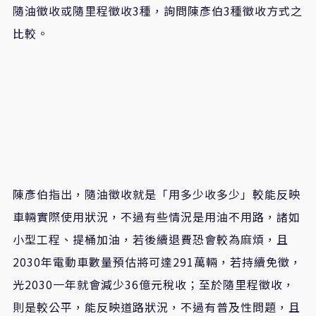
隨油徵收或隨里程徵收
3
種，詢問陳彥伯
3
種徵收方式之
比較。
陳彥伯指出，隨油徵收就是「用多少收多少」較能反映
車輛實際使用狀況，不過有些情況是用油不用路，諸如
小型工程、提桶加油，若後續退費恐會較為麻煩，且
2030
年電動車數量預估將可達
291
萬輛，若持續免徵，
光
2030
一年就會減少
36
億元稅收；至於隨里程徵收，
則是較公平，能反映道路狀況，不過有普及性問題，且