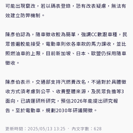
可能出現竄改，若以碼表登錄，恐有改表疑慮，無法有
效建立防弊機制。
陳彥伯認為，隨車徵收較為簡單，強調
CC
數跟車種，民
眾普遍較能接受，電動車則依各車款的馬力課收，並比
照燃油車的上限，目前新加坡、日本、歐盟仍採用隨車
徵收。
陳彥伯表示，交通部支持汽燃費改名，不過對於具體徵
收方式須考慮到公平、收費整體來源，及民眾負擔等
3
面向，已請運研所研究，預估
2026
年能提出研究報
告。至於電動車，規劃
2030
年研議開徵。
更新時間：2025/05/13 13:25
內文字數：628