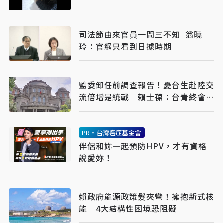
司法節由來官員一問三不知 翁曉
玲：官網只看到日據時期
監委卸任前調查報告！憂台生赴陸交
流倍增是統戰 賴士葆：台青終會認
清台獨手段
PR・台灣癌症基金會
伴侶和妳一起預防HPV，才有資格
說愛妳！
賴政府能源政策髮夾彎！擁抱新式核
能 4大結構性困境恐阻礙