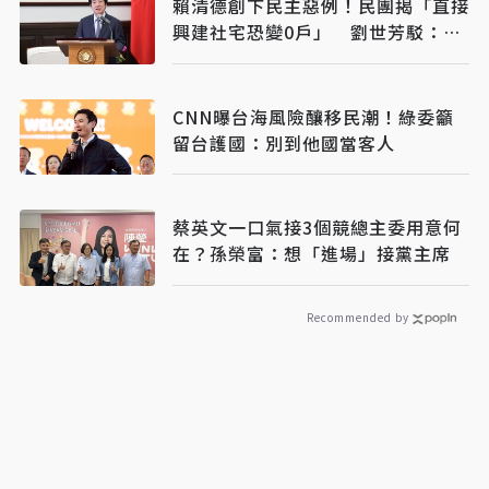
賴清德創下民主惡例！民團揭「直接
興建社宅恐變0戶」 劉世芳駁：以
偏概全
CNN曝台海風險釀移民潮！綠委籲
留台護國：別到他國當客人
蔡英文一口氣接3個競總主委用意何
在？孫榮富：想「進場」接黨主席
Recommended by