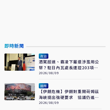
即時新聞
政治
酒駕超速、霸凌下屬還涉濫用公
帑？駐日內瓦處長遭控203項爭
議 外交部啟動調查
2026/08/09
國際
【伊朗危機】伊朗對重開荷姆茲
海峽提出強硬要求 協議仍遙不
可及
2026/08/09