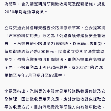
為簡單，會先請運研所研擬徵收規範及配套措施，規劃
2030
年對電動車開徵。
立院交通委員會昨天審查公路法修法草案，立委提案將
「汽車燃料使用費」改名為「公路養護修建及安全管理
費」。汽燃費依公路法第
27
條徵收，以車輛
cc
數計算，
每年徵收約新台幣
500
億元，民進黨立委李昆澤質詢時
提到，依據汽燃費徵收相關辦法，電動汽機車在免徵範
圍內，不過電動車比例已越來越高，從
2018
年的約
20
萬輛至今年
3
月已提升至
88
萬輛。
李昆澤指出，汽燃費的本質就是用於道路養護修建及安
全管理，因此徵收費用需充足，應針對徵收對象採取公
平的收費方式，目前汽燃費改革研議方向有隨車徵收、