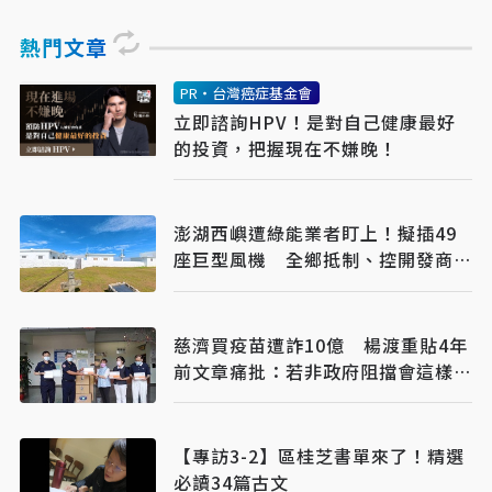
熱門文章
PR・台灣癌症基金會
立即諮詢HPV！是對自己健康最好
的投資，把握現在不嫌晚！
澎湖西嶼遭綠能業者盯上！擬插49
座巨型風機 全鄉抵制、控開發商打
消耗戰
慈濟買疫苗遭詐10億 楊渡重貼4年
前文章痛批：若非政府阻擋會這樣
嗎？
【專訪3-2】區桂芝書單來了！精選
必讀34篇古文