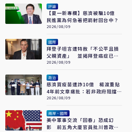
評論
【夏一新專欄】慈濟被騙10億
民進黨為何急著把箭射回台中？
2026/08/09
國際
拜登子坦言遭特赦「不公平且損
父親資產」 並揭拜登癌症已擴
散至骨骼
2026/08/09
政治
慈濟買疫苗遭詐10億 楊渡重貼
4年前文章痛批：若非政府阻擋
會這樣嗎？
2026/08/09
兩岸、國際
美中軍事交流「回春」恐成幻
影 前五角大廈官員批川普政府