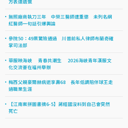
方表達遺憾
無照廠商執刀三年 中榮三醫師遭重懲 未列名網
紅醫師一句話引爆輿論
參院50：49票驚險通過 川普前私人律師布蘭奇確
掌司法部
華服映海峽 青春共潮生 2026海峽青年漢服文
化交流薈在福州舉辦
梅西父親豪爾赫病逝享壽68 長年低調陪伴球王走
過職業生涯
【江南案拼圖書摘6-5】蔣經國沒料到自己會突然
死亡