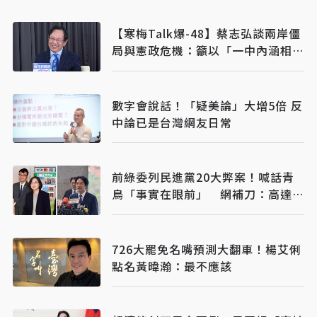
【寒梅Talk爆-48】蔡志弘談兩岸僵
局與憲政危機：籲以「一中內涵相互
理解」破冰
數字會說話！「疑美論」大增5倍 反
中論已是台灣網友日常
前綠委列民進黨20大弊案！喊話青
鳥「事實在眼前」 網補刀：高達
50個國家隊
726大罷免名嘴預測大翻車！楊艾俐
點名黃暐瀚：最不應該