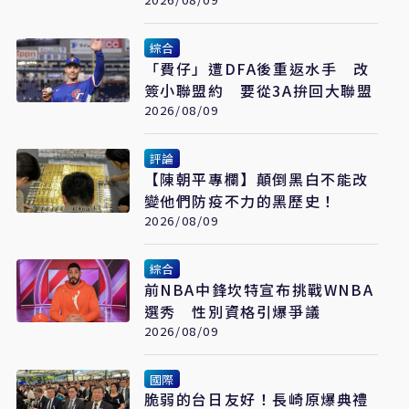
看懂「多層次安全」
綜合
「費仔」遭DFA後重返水手 改
簽小聯盟約 要從3A拚回大聯盟
2026/08/09
評論
【陳朝平專欄】顛倒黑白不能改
變他們防疫不力的黑歷史！
2026/08/09
綜合
前NBA中鋒坎特宣布挑戰WNBA
選秀 性別資格引爆爭議
2026/08/09
國際
脆弱的台日友好！長崎原爆典禮