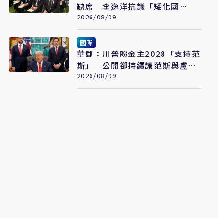
缺席 李逸洋抗議「矮化國
格」：日媒揭長崎特殊安排
2026/08/09
國際
華郵：川普盼金主2028「支持范
斯」 公開卻持續讓范斯與盧比
奧較勁接班
2026/08/09