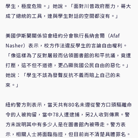
學生，極度危險。」她說。「面對川普政府壓力，哥大
成了總統的工具，連與學生對話的空間都沒有。」
美國伊斯蘭關係協會紐約分會執行長納舍爾（Afaf
Nasher）表示，校方作法違反學生的言論自由權利。
「像這樣為了反對屠殺而佔領圖書館的和平抗議，竟遭
打壓，這不但不道德，更凸顯我國公民自由的惡化。」
她說：「學生不該為發聲反抗不義而賠上自己的未
來。」
紐約警方則表示，當天共有80名未遵從警方口頭驅離命
令的人被拘留，當中78人遭逮捕，另2人收到傳票。警
方未說明其中有多少人是在圖書館內被帶走。警方表
示，相關人士將面臨指控，但目前尚不清楚具體罪名。