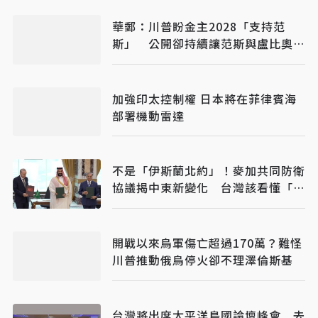
華郵：川普盼金主2028「支持范
斯」 公開卻持續讓范斯與盧比奧較
勁接班
加強印太控制權 日本將在菲律賓海
部署機動雷達
不是「伊斯蘭北約」！麥加共同防衛
協議揭中東新變化 台灣該看懂「多
層次安全」
開戰以來烏軍傷亡超過170萬？難怪
川普推動俄烏停火卻不理澤倫斯基
台灣將出席太平洋島國論壇峰會 去