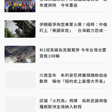
年遭排除 今年重返
伊朗戰爭掏空美軍火庫！紐時：中俄
盯上「美國家底」 台海戰力恐成最
大受害者
M1坦克被烏克蘭罵慘 今年台灣也要
買進108輛
川普宣布 朱利安尼將獲頒總統自由
勳章 稱他「紐約史上最偉大市長」
認識「火烈鳥」飛彈 烏新武器將俄
羅斯歐洲全境納入射程