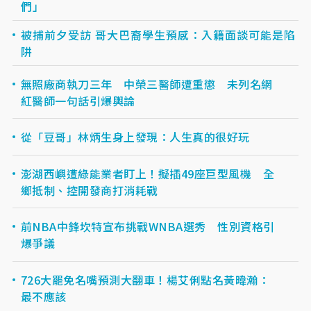
們」
被捕前夕受訪 哥大巴裔學生預感：入籍面談可能是陷
阱
無照廠商執刀三年 中榮三醫師遭重懲 未列名網
紅醫師一句話引爆輿論
從「豆哥」林炳生身上發現：人生真的很好玩
澎湖西嶼遭綠能業者盯上！擬插49座巨型風機 全
鄉抵制、控開發商打消耗戰
前NBA中鋒坎特宣布挑戰WNBA選秀 性別資格引
爆爭議
726大罷免名嘴預測大翻車！楊艾俐點名黃暐瀚：
最不應該