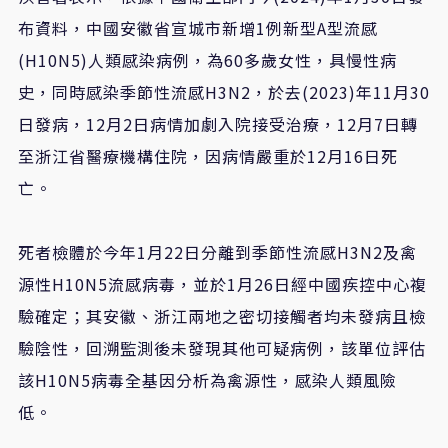
布資料，中國安徽省宣城市新增
1
例新型
A
型流感
(H10N5)
人類感染病例，為
60
多歲女性，具慢性病
史，同時感染季節性流感
H3N2
，於去
(2023)
年
11
月
30
日發病，
12
月
2
日病情加劇入院接受治療，
12
月
7
日轉
至浙江省醫療機構住院，因病情嚴重於
12
月
16
日死
亡。
死者檢體於今年
1
月
22
日分離到季節性流感
H3N2
及禽
源性
H10N5
流感病毒，並於
1
月
26
日經中國疾控中心複
驗確定；其安徽、浙江兩地之密切接觸者均未發病且檢
驗陰性，回溯監測後未發現其他可疑病例，該單位評估
該
H10N5
病毒全基因分析為禽源性，感染人類風險
低。