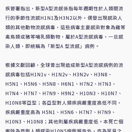
疾管署指出，新型
A
型流感係指每年週期性於人類間流
行的季節性流感
H1N1
及
H3N2
以外，偶發出現感染人
類的其他動物流感病毒，這些病毒主要感染對象為雞等
禽鳥類或豬等哺乳類動物，屬於
A
型流感病毒，一旦感
染人類，即統稱為「新型
A
型流感」病例。
根據文獻回顧，全球曾出現造成新型
A
型流感病例的流
感病毒包括
H1N1v
、
H1N2v
、
H3N2v
、
H3N8
、
H5N1
、
H5N6
、
H5N8
、
H6N1
、
H7N2
、
H7N3
、
H7N4
、
H7N7
、
H7N9
、
H9N2
、
H10N3
、
H10N7
、
H10N8
等亞型；各亞型對人類疾病嚴重度高低不同，
疾病嚴重度高為
H5N1
、
H5N6
、
H7N7
、
H7N9
、
H10N3
、
H10N8
；其他則屬疾病嚴重度低。本死亡個
案除為首例人類感染
H10N5
病例報告外，亦為罕見之