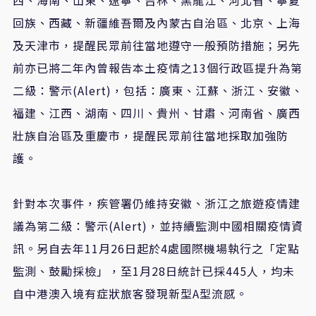
回族、西藏、新疆維吾爾及內蒙古自治區、北京、上海
及天津市，提醒民眾前往當地遵守一般預防措施；另先
前亦已將二年內曾報告本土疫情之
13
個行政區提升為第
二級：警示
(Alert)
，包括：廣東、江蘇、浙江、安徽、
福建、江西、湖南、四川、貴州、甘肅、河南省、廣西
壯族自治區及重慶市，提醒民眾前往當地採取加強防
護。
針對本次事件，疾管署仍維持安徽、浙江之旅遊疫情建
議為第二級：警示
(Alert)
，並持續監測中國相關疫情資
訊。另自去年
11
月
26
日起於
4
處國際機場執行之「定點
監測、鼓勵採檢」，至
1
月
28
日統計已採
445
人，均未
自中港澳入境有症狀旅客發現新型
A
型流感。