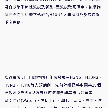
混合感染季節性流感及新型
A
型流感致死個案，後續尚
待世界衛生組織正式評估
H10N5
之傳播風險及疾病嚴
重度高低。
疾管署說明，因應中國近年來發現有
H5N6
、
H10N3
、
H9N2
、
H3N8
等人類病例，先前陸續已將中國共
18
個
行政區之新型
A
型流感旅遊疫情建議等級提升至第一
級：注意
(Watch)
，包括山西、湖北、青海、雲南、陝
西、海南、山東、遼寧、吉林、黑龍江、河北省、寧夏