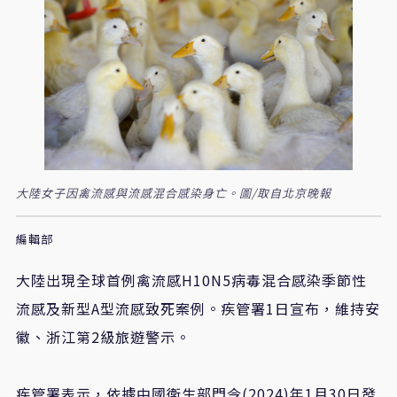
大陸女子因禽流感與流感混合感染身亡。圖/取自北京晚報
編輯部
大陸出現全球首例禽流感
H10N5
病毒混合感染季節性
流感及新型
A
型流感致死案例。疾管署
1
日宣布，維持安
徽、浙江第
2
級旅遊警示。
疾管署表示，依據中國衛生部門今
(2024)
年
1
月
30
日發