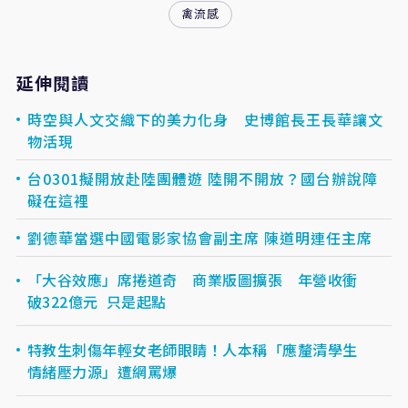
禽流感
延伸閱讀
時空與人文交織下的美力化身 史博館長王長華讓文
物活現
台0301擬開放赴陸團體遊 陸開不開放？國台辦說障
礙在這裡
劉德華當選中國電影家協會副主席 陳道明連任主席
「大谷效應」席捲道奇 商業版圖擴張 年營收衝
破322億元 只是起點
特教生刺傷年輕女老師眼睛！人本稱「應釐清學生
情緒壓力源」遭網罵爆