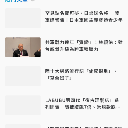
罕見點名寶可夢、日桌球名將 陸
軍媒警告：日本軍國主義滲透青少年
共軍戰力連年「質變」！林穎佑：對
台威脅升級為跨軍種壓力
陸十大網路流行語「偷感很重」、
「草台班子」
LABUBU第四代「復古理髮店」系
列開賣 隱藏版飆7倍、常規款跌破
原價