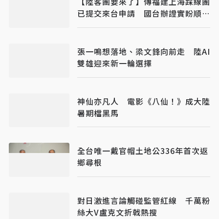
【陸客團要來了】傳福建上海踩線團
已提交來台申請 國台辦證實盼順利
成行
張一鳴想落地、梁文鋒向前走 陸AI
雙雄迎來新一輪選擇
神仙亦凡人 電影《八仙！》成大陸
暑期檔黑馬
全台唯一戴官帽土地公336年首次返
鄉尋根
對日激進言論觸碰監管紅線 千萬粉
絲大V盧克文折戟熱搜