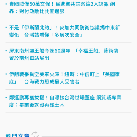
賣國賊僅50萬交保！民進黨共諜案這2人認罪 網
轟：對付政敵比共匪還狠
不是「伊斯蘭北約」！麥加共同防衛協議揭中東新
變化 台灣該看懂「多層次安全」
屏東南州迎王船今逢60週年 「幸福王船」藝術裝
置於南州車站展出
伊朗戰爭掏空美軍火庫！紐時：中俄盯上「美國家
底」 台海戰力恐成最大受害者
鄭運鵬再獲拔擢！自曝接台灣世曦董座 網質疑專業
度：畢業後就沒再碰土木
熱門文章