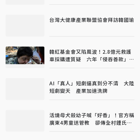
台灣大健康產業聯盟協會拜訪韓國瑜
韓紅基金會又陷風波！2.8億元救護
車採購遭質疑 六年「侵吞善款」傳
聞再起
AI「真人」短劇逼真到分不清 大陸
短劇變天 產業加速洗牌
活燒母犬殺幼子喊「好香」！官方稱
廣東4男童送管教 卻傳全村鍾氏封
村保護