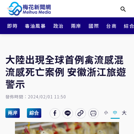
即時
毒油風暴
政治
兩岸
國際
台商
綜
大陸出現全球首例禽流感混
流感死亡案例 安徽浙江旅遊
警示
發佈時間：2024/02/01 11:50
大
中
小
兩岸
綜合