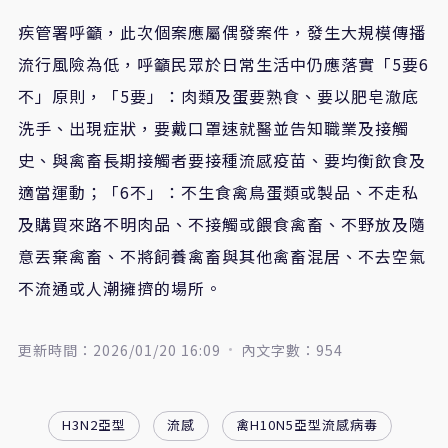
疾管署呼籲，此次個案應屬偶發案件，發生大規模傳播
流行風險為低，呼籲民眾於日常生活中仍應落實「
5
要
6
不」原則，「
5
要」：肉類及蛋要熟食、要以肥皂澈底
洗手、出現症狀，要戴口罩速就醫並告知職業及接觸
史、與禽畜長期接觸者要接種流感疫苗、要均衡飲食及
適當運動；「
6
不」：不生食禽鳥蛋類或製品、不走私
及購買來路不明肉品、不接觸或餵食禽畜、不野放及隨
意丟棄禽畜、不將飼養禽畜與其他禽畜混居、不去空氣
不流通或人潮擁擠的場所。
更新時間：2026/01/20 16:09
內文字數：954
H3N2亞型
流感
禽H10N5亞型流感病毒