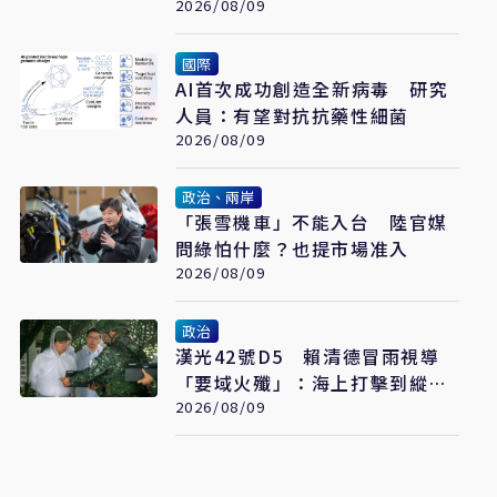
2026/08/09
國際
AI首次成功創造全新病毒 研究
人員：有望對抗抗藥性細菌
2026/08/09
政治、兩岸
「張雪機車」不能入台 陸官媒
問綠怕什麼？也提市場准入
2026/08/09
政治
漢光42號D5 賴清德冒雨視導
「要域火殲」：海上打擊到縱深
防禦驗證整體戰力
2026/08/09