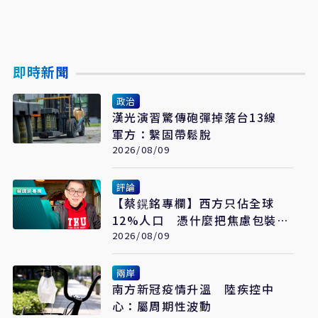
即時新聞
政治
漢光演習驚傳砲彈掉落台13線
軍方：繫固帶鬆脫
2026/08/09
評論
【蔡鎤銘專欄】西方只佔全球
12%人口 憑什麼把焦慮包裝成
普世價值
2026/08/09
兩岸
南方新冠疫情升溫 陸疾控中
心：屬周期性波動