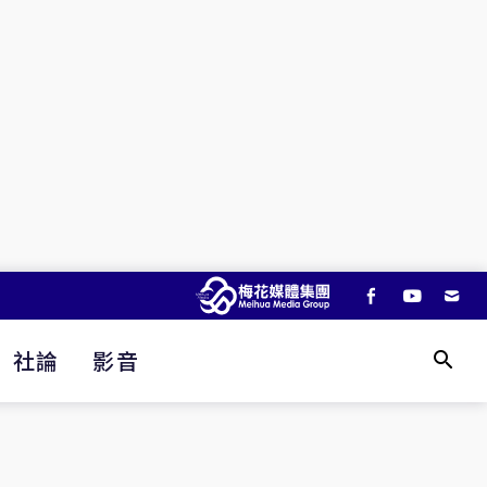
社論
影音