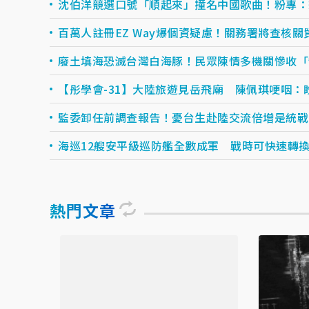
沈伯洋競選口號「順起來」撞名中國歌曲！粉專：
百萬人註冊EZ Way爆個資疑慮！關務署將查核關
廢土填海恐滅台灣白海豚！民眾陳情多機關慘收「
【彤學會-31】大陸旅遊見岳飛廟 陳佩琪哽咽：
監委卸任前調查報告！憂台生赴陸交流倍增是統戰
海巡12艘安平級巡防艦全數成軍 戰時可快速轉
熱門文章