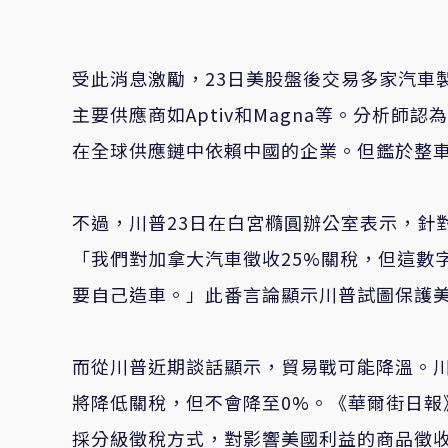
受此消息激勵，
23
日美股盤後交易多家汽車
主要供應商如
Aptiv
和
Magna
等。分析師認為
在全球供應鏈中依賴中國的企業。但鑑於整
不過，川普
23
日在白宮橢圓辦公室表示，針
「我們對加拿大汽車徵收
25%
關稅，但這數
要自己造車。」此番言論顯示川普試圖保護
而從川普近期談話顯示，貿易戰可能降溫。
將降低關稅，但不會降至
0%
。《華爾街日報
採分級徵稅方式，對影響美國利益的商品徵