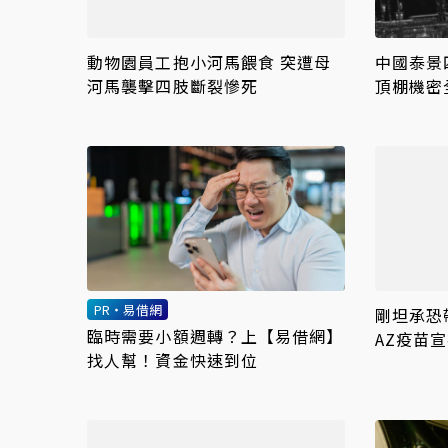
動物園員工抱小河馬餵食 突遭母
中國泰景
河馬襲擊四肢斷裂慘死
頂棚機密
PR・易借網
剛坦承恐
臨時需要小額週轉？上【易借網】
AZ疫苗
找人幫！資金快速到位