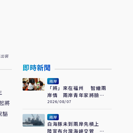
備出裝
即時新聞
兩岸
「將」來在福州 智繪兩
生
岸情 兩岸青年家將臉譜
繪畫大賽在福州開幕
2026/08/07
起將
稅豁
兩岸
白海豚未到兩岸先槓上
陸宣布台灣海峽交管 陸