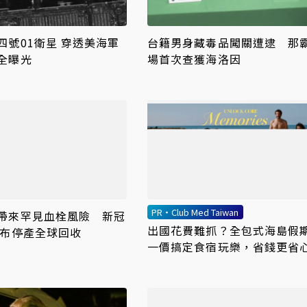
四號01衛星 穿透美海軍
台籍男身藏毒品闖關遭逮 那
全曝光
場首次查獲海洛因
PR・Club Med Taiwan
帶來罕見血栓風險 新冠
出國花費難抓？全包式海島假
宣布停產全球回收
一價搞定食宿玩樂，省錢更省