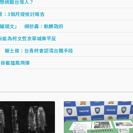
想統戰台灣人？
貿：3個月提檢討報告
罐頭文」 網怒轟：骯髒政府
盼能為柯文哲京華城案平反
 賴士葆：台青終會認清台獨手段
換掛載雄風飛彈