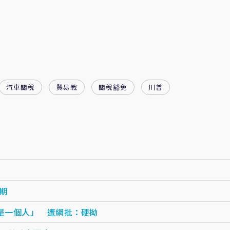
汽車關稅
貿易戰
關稅豁免
川普
期
才是一個人」 遭網批：硬拗