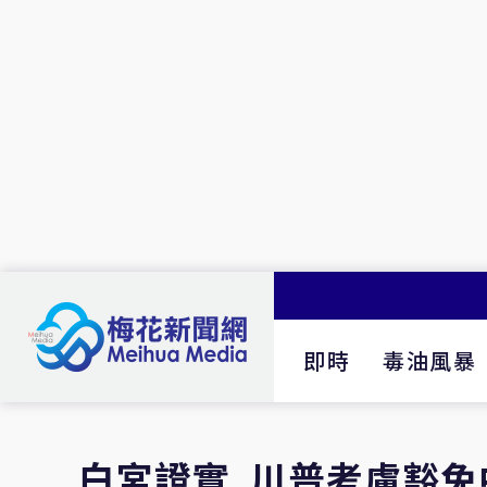
即時
毒油風暴
白宮證實 川普考慮豁免