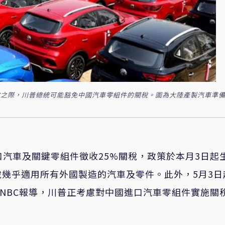
關稅之際，川普總統可能豁免中國汽車零組件的關稅。圖為大陸產製汽車準
口汽車及關鍵零組件徵收
25%
關稅，政策於本月
3
日起
稅幾乎適用所有外國製造的汽車及零件。此外，
5
月
3
日
NBC
報導，川普正考慮對中國進口汽車零組件實施關