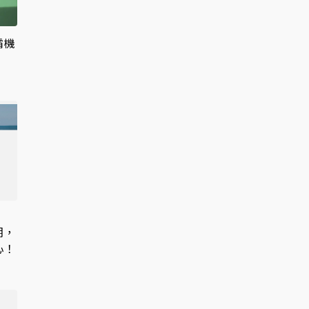
霸機
期，
心！