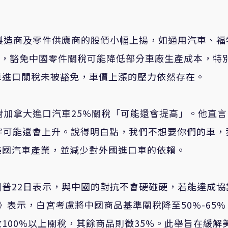
製造商及零件供應商的股價小幅上揚，如通用汽車、福
，豁免中國零件關稅可能降低部分車廠生產成本，特
車進口關稅未被豁免，車價上漲的壓力依然存在。
對加拿大進口汽車
25%
關稅「可能還會提高」。他直言
字可能還會上升。說得明白點，我們不想要你們的車，
美國汽車產業，並減少對外國進口車的依賴。
川普
22
日表示，與中國的對抗不會硬碰硬，若能達成協
》表示，白宮考慮將中國商品基準關稅降至
50%-65%
收
100%
以上關稅，其餘商品則徵
35%
。此舉旨在緩解