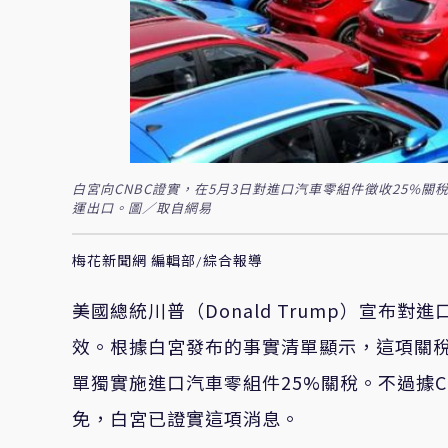
白宮向CNBC證實，在5月3日對進口汽車零組件徵收25%
運出口。圖／取自網易
梅花新聞網 編輯部/綜合報導
美國總統川普（
Donald Trump
）宣布對進
效。根據白宮發布的事實清單顯示，這項關
單獨實施進口汽車零組件
25%
關稅。不過據
C
免，白宮已證實這項消息。