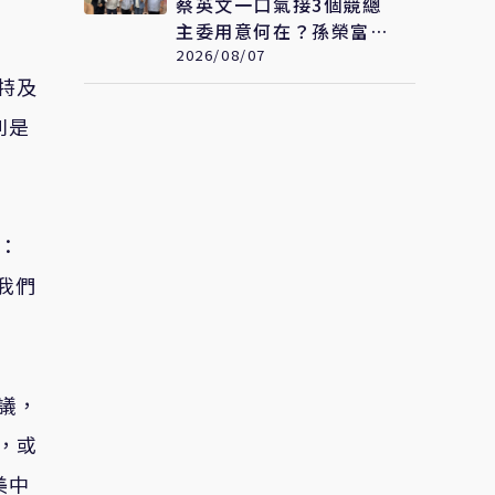
蔡英文一口氣接3個競總
主委用意何在？孫榮富：
想「進場」接黨主席
2026/08/07
特及
別是
：
我們
議，
，或
美中