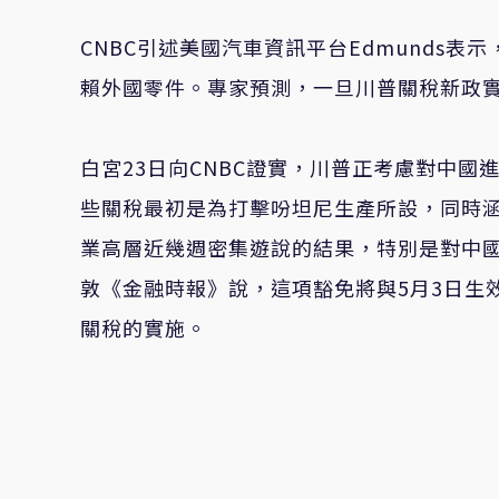
CNBC
引述美國汽車資訊平台
Edmunds
表示
賴外國零件。專家預測，一旦川普關稅新政
白宮
23
日向
CNBC
證實，川普正考慮對中國
些關稅最初是為打擊吩坦尼生產所設，同時
業高層近幾週密集遊說的結果，特別是對中
敦《金融時報》說，這項豁免將與
5
月
3
日生
關稅的實施。