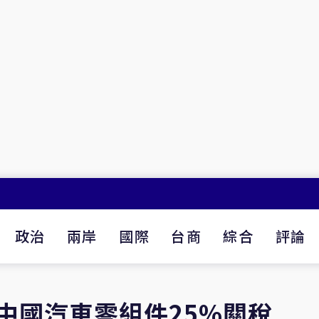
政治
兩岸
國際
台商
綜合
評論
中國汽車零組件25%關稅