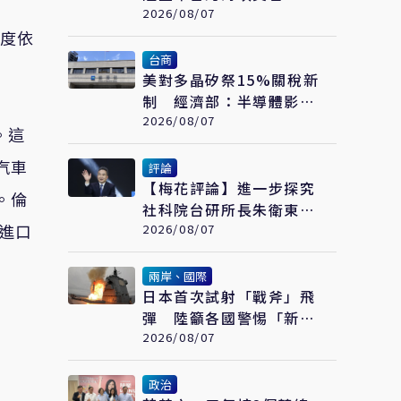
委會：不勞費心
2026/08/07
度依
台商
美對多晶矽祭15%關稅新
制 經濟部：半導體影響
可控、太陽能產業衝擊有
2026/08/07
。這
限
汽車
評論
【梅花評論】進一步探究
。倫
社科院台研所長朱衛東的
進口
「不統而統」
2026/08/07
兩岸、國際
日本首次試射「戰斧」飛
彈 陸籲各國警惕「新型
軍國主義」發展
2026/08/07
政治