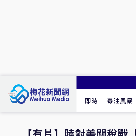
即時
毒油風暴
【有片】陸對美關稅戰