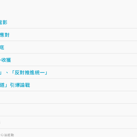
電影
應對
底
外收獲
狀」、「反對推進統一」
道」引爆論戰
癌
安心溢起動