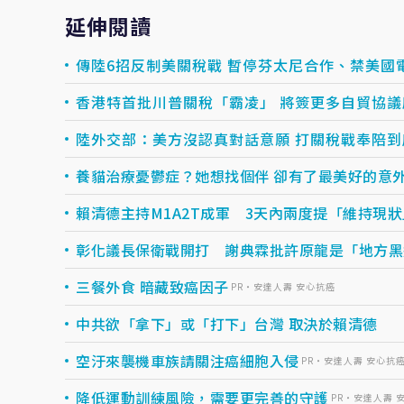
延伸閱讀
傳陸6招反制美關稅戰 暫停芬太尼合作、禁美國
香港特首批川普關稅「霸凌」 將簽更多自貿協議
陸外交部：美方沒認真對話意願 打關稅戰奉陪到
養貓治療憂鬱症？她想找個伴 卻有了最美好的意
賴清德主持M1A2T成軍 3天內兩度提「維持現
彰化議長保衛戰開打 謝典霖批許原龍是「地方黑
三餐外食 暗藏致癌因子
PR・安達人壽 安心抗癌
中共欲「拿下」或「打下」台灣 取決於賴清德
空汙來襲機車族請關注癌細胞入侵
PR・安達人壽 安心抗
降低運動訓練風險，需要更完善的守護
PR・安達人壽 