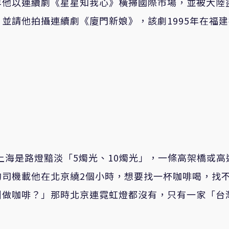
年他以連續劇《星星知我心》橫掃國際市場，並被大陸
並請他拍攝連續劇《廈門新娘》，該劇1995年在福建
上海是路燈黯淡「5燭光、10燭光」，一條高架橋或高
的司機載他在北京繞2個小時，想要找一杯咖啡喝，找
叫做咖啡？」那時北京連霓虹燈都沒有，只有一家「台