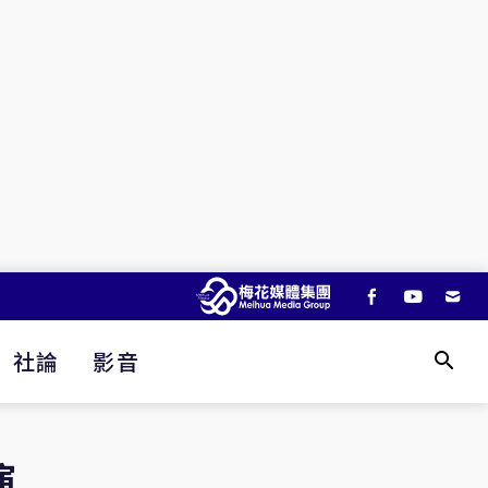
社論
影音
演