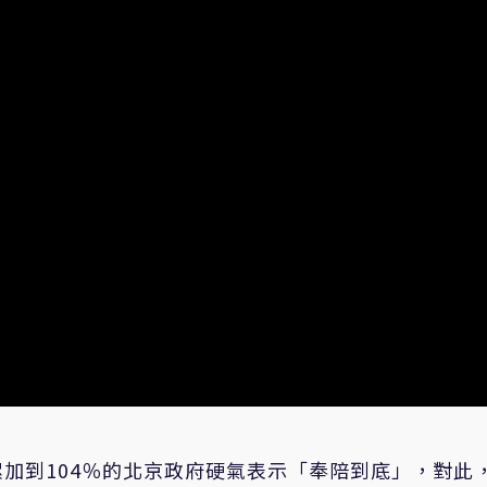
加到104％的北京政府硬氣表示「奉陪到底」，對此，