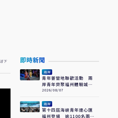
即時新聞
活下
兩岸
青年薈營地聯歡活動 兩
岸青年齊聚福州體驗城市
文化
2026/08/07
兩岸
第十四屆海峽青年連心匯
福州登場 逾1100名兩岸