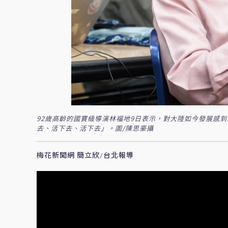
92歲高齡的國寶級導演林福地9日表示，對大陸如今發展感
去、活下去、活下去」。圖/陳思豪攝
梅花新聞網 簡立欣/台北報導