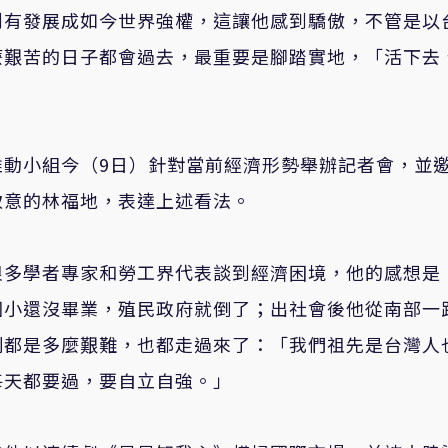
到有發展成如今世界強權，這讓他感到驕傲，不管是以
麼艱苦的日子都會過去，最重要是腳踏實地，「活下去
推動小組今（9日）針對當前經濟形勢舉辦記者會，並
致意的林福地，表達上述看法。
很多學者專家和勞工界代表談到經濟困境，他的感想是
國小還沒畢業，殖民政府就倒了；出社會後他從南部一
刻都是多麼艱難，也都走過來了：「我們祖先是台灣人
每天都要過，要自立自強。」