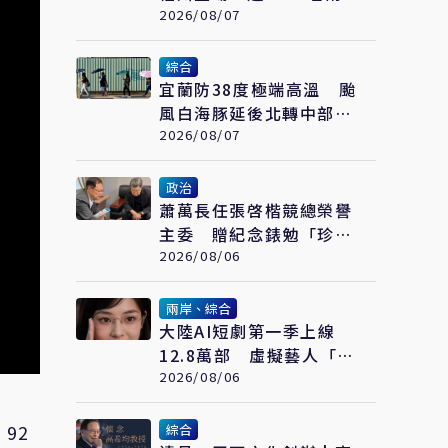
青年參與交流
2026/08/07
綜合
宜蘭防38度極端高溫 颱
風白海豚延後北轉中部以
北父親節防豪大雨
2026/08/07
政治
蕭萬長任張啓楷競總榮譽
主委 贈紀念錶勉「珍惜
時間、認真打拚」
2026/08/06
兩岸、綜合
大陸AI短劇第一季上線
12.8萬部 虛擬藝人「方
桃子」接拍美瞳廣告
2026/08/06
92
綜合