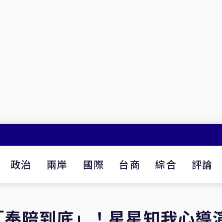
政治
兩岸
國際
台商
綜合
評論
「奉陪到底」！星星知我心導