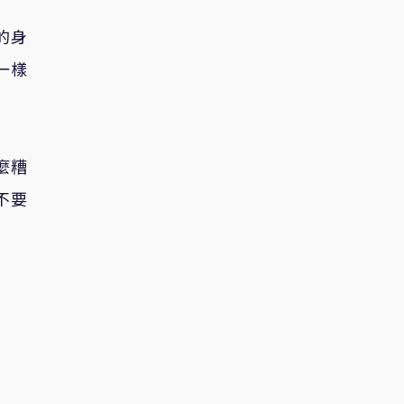
的身
一樣
麼糟
不要