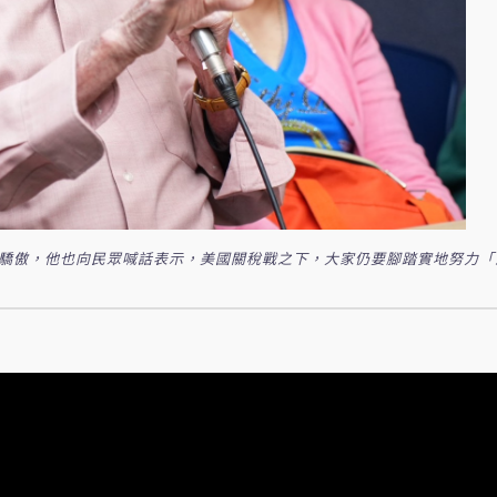
到驕傲，他也向民眾喊話表示，美國關稅戰之下，大家仍要腳踏實地努力「