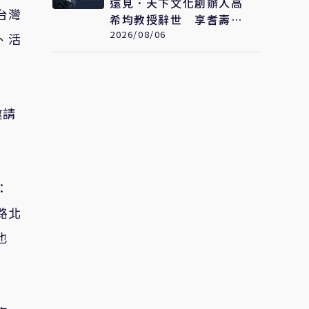
遠見．天下文化創辦人高
台灣
希均教授辭世 享耆壽90
歲
2026/08/06
、活
邀請
：
路北
也