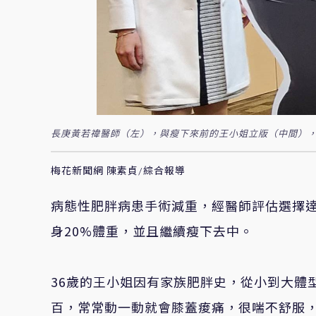
長庚黃若禕醫師（左），與瘦下來前的王小姐立版（中間），
梅花新聞網 陳素貞/綜合報導
病態性肥胖病患手術減重，經醫師評估選擇
身20%體重，並且繼續瘦下去中。
36歲的王小姐因有家族肥胖史，從小到大體
百，常常動一動就會膝蓋痠痛，很喘不舒服，