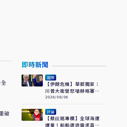
即時新聞
國際
去全
【伊朗危機】華郵獨家：
川普大衛營怒嗆赫格塞
斯 伊朗彈藥嚴重短缺恐
2026/08/06
限縮軍事選項
評論
重破
【蔡鎤銘專欄】全球海運
爆量！船舶建造需求直衝