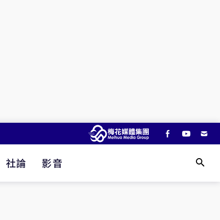
社論
影音