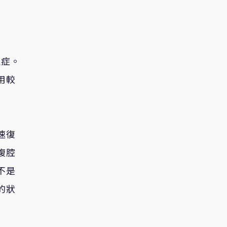
止症。
用較
速復
腹腔
不是
的狀