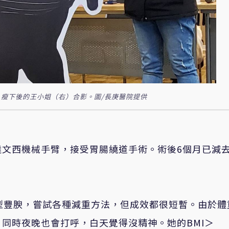
瘦下後的王小姐（右）合影。圖/長庚醫院提供
達文西機械手臂，接受胃腸繞道手術。術後6個月已減
型豐腴，嘗試各種減重方法，但成效都很短暫。由於體
同時夜晚也會打呼，白天覺得沒精神。她的BMI＞