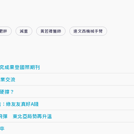
肥胖
減重
黃若禕醫師
達文西機械手臂
研究成果登國際期刊
產業交流
硬撐？
楷：綠友友真好A錢
飛彈 東北亞局勢再升溫
卒