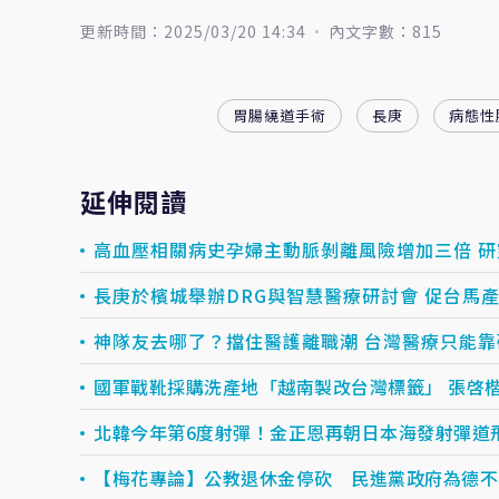
更新時間：2025/03/20 14:34
內文字數：815
胃腸繞道手術
長庚
病態性
延伸閱讀
高血壓相關病史孕婦主動脈剝離風險增加三倍 
長庚於檳城舉辦DRG與智慧醫療研討會 促台馬
神隊友去哪了？擋住醫護離職潮 台灣醫療只能靠
國軍戰靴採購洗產地「越南製改台灣標籤」 張啓
北韓今年第6度射彈！金正恩再朝日本海發射彈道
【梅花專論】公教退休金停砍 民進黨政府為德不