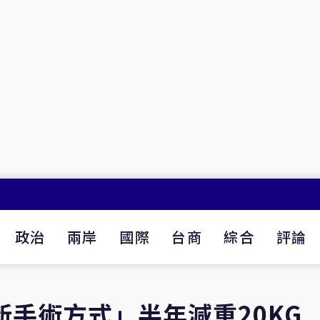
政治
兩岸
國際
台商
綜合
評論
新手術方式」半年減重20KG