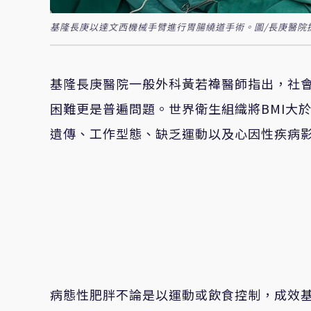
基隆長庚以達文西機械手臂進行胃腸繞道手術。圖/長庚醫院
基隆長庚醫院一般外科黃若禕醫師指出，社
困難更是普遍問題。世界衛生組織將BMI大於
遺傳、工作型態、缺乏運動以及心因性疾病
病態性肥胖不論是以運動或飲食控制，成效基本