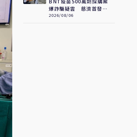
BNT疫苗500萬劑採購案
爆詐騙疑雲 慈濟首發聲
明：痛心遺憾 配合司法
2026/08/06
將追究權益