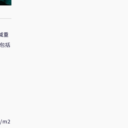
減重
還包括
/m2