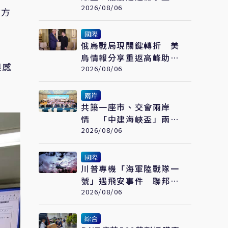
1.1億總噸
2026/08/06
臂方
國際
俄烏戰局現關鍵轉折 美
烏情報分享重返高峰助基
很感
輔前線連連得手
2026/08/06
兩岸
共築一座市、交會兩岸
情 「中建海峽盃」兩岸
大學生實體建構賽在福州
2026/08/06
落幕
國際
川普專機「海軍陸戰隊一
號」遇飛安事件 聯邦航
空總署已啟動調查
2026/08/06
綜合