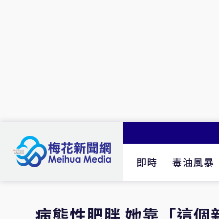
即時
毒油風暴
病態性肥胖 她靠「這個