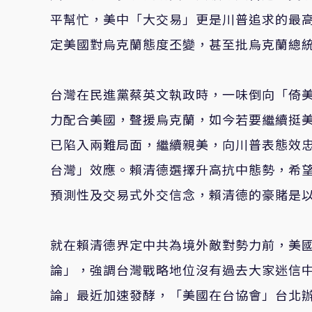
平幫忙，美中「大交易」更是川普追求的最
定美國對烏克蘭態度丕變，甚至批烏克蘭總
台灣在民進黨蔡英文執政時，一味倒向「倚
力配合美國，聲援烏克蘭，如今若要繼續挺
已陷入兩難局面，繼續親美，向川普表態效
台灣」效應。賴清德選擇升高抗中態勢，希
預測性及交易式外交信念，賴清德的豪賭是
就在賴清德界定中共為境外敵對勢力前，美國《外交
論」，強調台灣戰略地位沒有過去大家迷信
論」最近加速發酵，「美國在台協會」台北