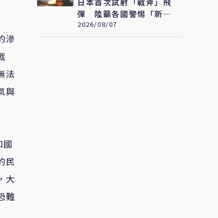
日本首次試射「戰斧」飛
彈 陸籲各國警惕「新型
軍國主義」發展
2026/08/07
的滲
戰
無法
氣與
和國
的民
，大
恐難