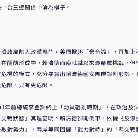
美中台三邊關係中淪為棋子。
台灣政局陷入政黨惡鬥，美國掀起「棄台論」，再加上
正在醞釀形成中，賴清德面臨就職以來最嚴厲挑戰，但
安危機的模式，充分暴露出賴清德國安團隊誤判形勢，
最危險，只有更危險。
991年前總統李登輝終止「動員戡亂時期」，在政治及
「交戰狀態」其理甚明。賴清德卻開倒車，依據《反滲
外敵對勢力」，兩岸等同回歸「武力對峙」的「準交戰