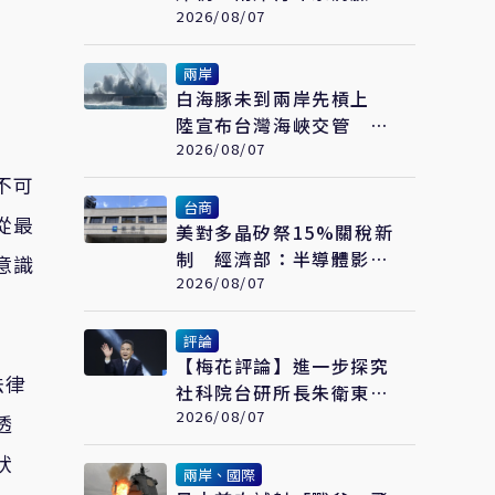
繪畫大賽在福州開幕
2026/08/07
兩岸
白海豚未到兩岸先槓上
陸宣布台灣海峽交管 陸
委會：不勞費心
2026/08/07
不可
台商
從最
美對多晶矽祭15%關稅新
制 經濟部：半導體影響
意識
可控、太陽能產業衝擊有
2026/08/07
限
評論
【梅花評論】進一步探究
法律
社科院台研所長朱衛東的
「不統而統」
2026/08/07
透
狀
兩岸、國際