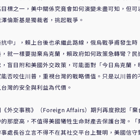
高目標之一，美中關係究竟會如何演變未盡可知，但可
統澤倫斯基是獨裁者，挑起戰爭。
美抗中」，賴上台後也承繼此路線，俄烏戰爭甫發生時
美，就一樣要拋棄烏克蘭，賴政府如何政策急轉彎？民
忠，盲目附和美國外交政策，可能面對「今日烏克蘭，
望能否咬住川普，重視台灣的戰略價值。只是以川普的
以台灣的安全與利益為代價。
事務》（Foreign Affairs）期刋再度掀起「棄
中的那麼高，不值得美國犧牲生命財產去保護台灣。「
辦事處長谷立言不得不在其社交平台上聲明，美國信守