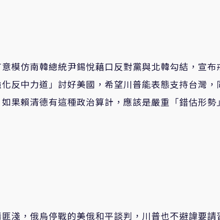
有意模仿南韓總統尹錫悅藉口反對黨與北韓勾結，宣布
強化反中力道」討好美國，希望川普能表態支持台灣，
？如果賴清德有這種政治算計，應該是嚴重「錯估形勢
情匪淺，俄烏停戰的美俄和平談判，川普也不避諱要請