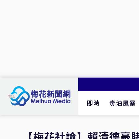
即時
毒油風暴
【梅花社論】賴清德豪