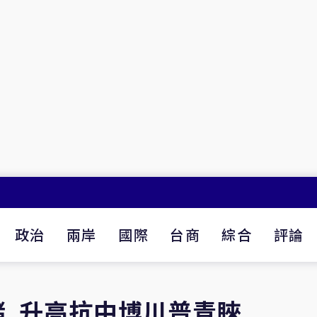
政治
兩岸
國際
台商
綜合
評論
賭 升高抗中博川普青睞