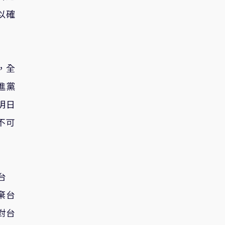
以確
，全
進黨
明日
不可
台
棄台
對台