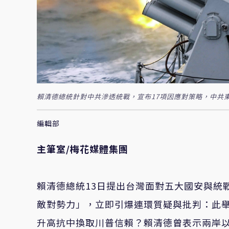
賴清德總統針對中共滲透統戰，宣布17項因應對策略，中共
編輯部
主筆室/梅花媒體集團
賴清德總統13日提出台灣面對五大國安與統
敵對勢力」，立即引爆連環質疑與批判：此
升高抗中換取川普信賴？賴清德曾表示兩岸