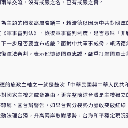
制兩岸交流，沒有戒嚴之名，已有戒嚴之實。
」為主題的國安高層會議中，賴清德以因應中共對國軍
正《軍事審判法》，恢復軍事審判制度，是否意味「非
」下一步是否要宣布戒嚴？面對中共軍事威脅，賴清德
恢復軍法審判，表示他懷疑國軍忠誠，嚴重打擊國軍士
清德的施政主軸之一就是鼓吹「中華民國與中華人民共
共對國家主權之威脅為由，更完整陳述台灣是主權獨立
不隸屬。國台辦警告，如果台獨分裂勢力膽敢突破紅線
推動法理台獨，升高兩岸敵對態勢，台海和平穩定現況