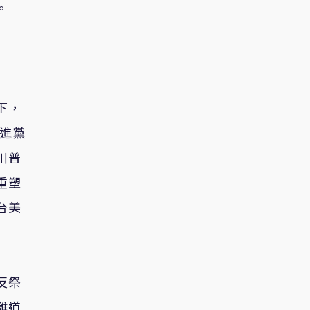
。
下，
民進黨
川普
重塑
台美
反祭
難道