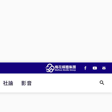
社論
影音