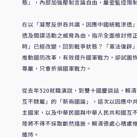
態」，內部加強壓制言論自由，嚴密監控限
在以「凝聚反併吞共識，因應中國統戰滲透
透及間諜活動之威脅為由，指示全面檢討修
時」已經改變，回到戰爭狀態？「軍法復辟
推動國防改革，有效提升國軍戰力，卻試圖
尊嚴，只會折損國軍戰力。
從去年520就職演說，到雙十國慶談話，賴
互不隸屬」的「新兩國論」，這次以因應中
主國家，以及中華民國與中華人民共和國互
陸將不得不採取斷然措施。賴清德處心積慮
維持。