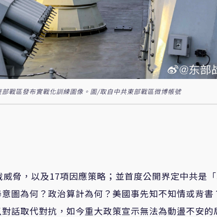
東部戰區發布實戰化訓練圖像。圖/取自中共東部戰區微博帳號
戰威脅，以及17項因應策略；並首度公開界定中共是
舉意圖為何？政治算計為何？美國事先知不知情或背書
以對話取代對抗，如今重大政策宣示無法為動盪不安的