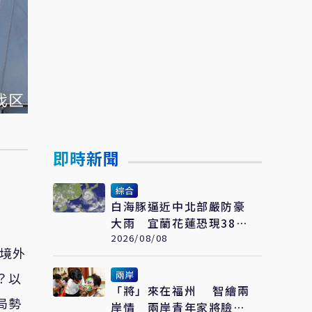
即時新聞
綜合
白海豚逼近中北部嚴防豪
大雨 宜蘭花蓮恐現38度
極端高溫
2026/08/08
「境外
兩岸
？以
「將」來在福州 智繪兩
局勢
岸情 兩岸青年家將臉譜