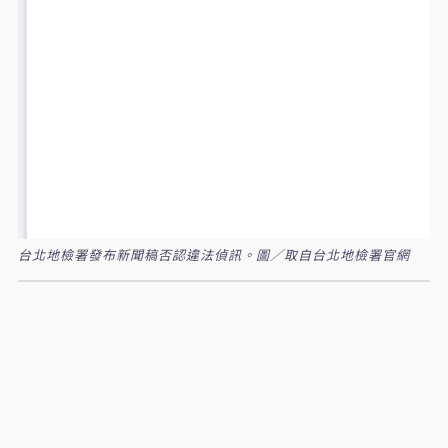
台北地檢署發布新聞稿否認違法偵訊。圖／取自台北地檢署官網