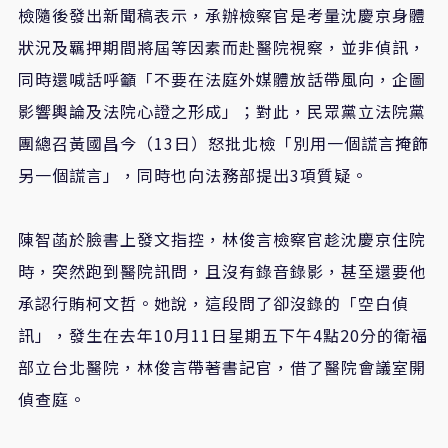
檢隨後發出新聞稿表示，承辦檢察官是考量沈慶京身體
狀況及羈押期間將屆等因素而赴醫院視察，並非偵訊，
同時還喊話呼籲「不要在法庭外媒體放話帶風向，企圖
影響輿論及法院心證之形成」；對此，民眾黨立法院黨
團總召黃國昌今（13日）怒批北檢「別用一個謊言掩飾
另一個謊言」，同時也向法務部提出3項質疑。
陳智菡於臉書上發文指控，林俊言檢察官趁沈慶京住院
時，突然跑到醫院訊問，且沒有錄音錄影，甚至還要他
承認行賄柯文哲。她說，這段問了卻沒錄的「空白偵
訊」，發生在去年10月11日星期五下午4點20分的衛福
部立台北醫院，林俊言帶著書記官，借了醫院會議室開
偵查庭。