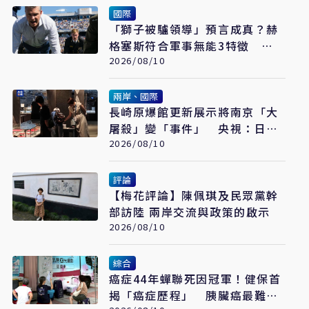
國際
「獅子被驢領導」預言成真？赫
格塞斯符合軍事無能3特徵
《軍事無能心理學》半世紀後受
2026/08/10
矚目
兩岸、國際
長崎原爆館更新展示將南京「大
屠殺」變「事件」 央視：日本
又在偷改歷史
2026/08/10
評論
【梅花評論】陳佩琪及民眾黨幹
部訪陸 兩岸交流與政策的啟示
2026/08/10
綜合
癌症44年蟬聯死因冠軍！健保首
揭「癌症歷程」 胰臟癌最難