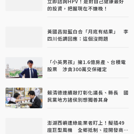
立即諮詢HPV！是對自己健康最好
的投資，把握現在不嫌晚！
黃國昌拋藍白合「月底有結果」 李
四川低調回應：這個沒問題
「小英男孩」擁1.6億房產、台積電
股票 涉貪300萬交保確定
賴清德連續敲打彰化議長、縣長 國
民黨地方諸侯別想獨善其身
澎湖西嶼遭綠能業者盯上！擬插49
座巨型風機 全鄉抵制、控開發商打