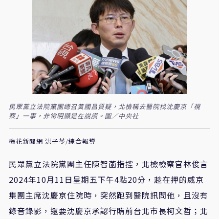
民眾黨立法院黨團總召黃國昌質疑，北檢稱去醫院找沈慶京「視
察」一事，非常明顯是在說謊。圖／中央社
梅花新聞網 洪子苓/綜合報導
民眾黨立法院黨團主任陳智菡指控，北檢檢察官林俊言
2024年10月11日星期五下午4點20分，趁在押的威京
集團主席沈慶京住院時，突然跑到醫院訊問他，且沒有
錄音錄影，還要沈慶京承認行賄前台北市長柯文哲；北