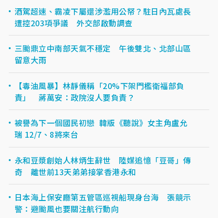
酒駕超速、霸凌下屬還涉濫用公帑？駐日內瓦處長
遭控203項爭議 外交部啟動調查
三颱鼎立中南部天氣不穩定 午後雙北、北部山區
留意大雨
【毒油風暴】林靜儀稱「20%下架門檻衛福部負
責」 蔣萬安：政院沒人要負責？
被譽為下一個國民初戀 韓版《聽說》女主角盧允
瑞 12/7、8將來台
永和豆漿創始人林炳生辭世 陸媒追憶「豆哥」傳
奇 離世前13天弟弟接掌香港永和
日本海上保安廳第五管區巡視船現身台海 張競示
警：避颱風也要關注航行動向