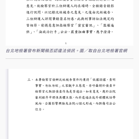
台北地檢署發布新聞稿否認違法偵訊。圖／取自台北地檢署官網