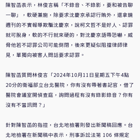
陳智菡表示，林俊言稱「不錄音、不錄影，要和被告聊
一聊」，軟硬兼施，除要求沈慶京承認行賄外，還拿鏡
週刊的不實報導欺騙沈慶京，說柯文哲不是好人、認罪
就可脫身，軟的不行就來硬的，對沈慶京語帶恐嚇，威
脅他若不認罪公司可能倒閉，後來更疑似阻擋律師律
見，單獨向被害人問話要求認罪。
陳智菡質問林俊言「2024年10月11日星期五下午4點
20分的衛福部立台北醫院，你有沒有帶著書記官，借了
醫院會議室開偵查庭，詢問過程有沒有錄影錄音？你有
沒有不當訊問？」
針對陳智菡的指控，台北地檢署則發出新聞稿回應。台
北地檢署在新聞稿中表示，刑事訴訟法第 106 條規定