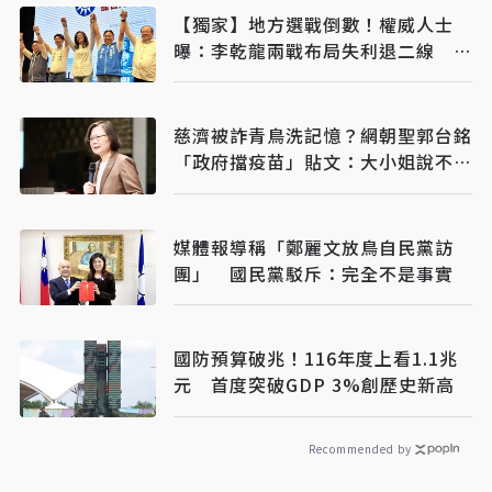
【獨家】地方選戰倒數！權威人士
曝：李乾龍兩戰布局失利退二線 鄭
麗文扛責整合艱困選區
慈濟被詐青鳥洗記憶？網朝聖郭台銘
「政府擋疫苗」貼文：大小姐說不要
買
媒體報導稱「鄭麗文放鳥自民黨訪
團」 國民黨駁斥：完全不是事實
國防預算破兆！116年度上看1.1兆
元 首度突破GDP 3%創歷史新高
Recommended by