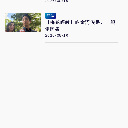
治、肺癌驚見院際差41.8個百分
2026/08/10
點
評論
【梅花評論】謝金河沒是非 顛
倒因果
2026/08/10