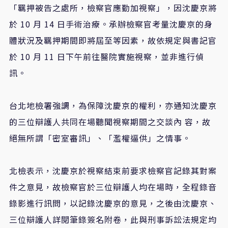
「羈押被告之處所，檢察官應勤加視察」，因沈慶京將
於 10 月 14 日手術治療。承辦檢察官考量沈慶京的身
體狀況及羈押期間即將屆至等因素，故依規定與書記官
於 10 月 11 日下午前往醫院實施視察，並非進行偵
訊。
台北地檢署強調，為保障沈慶京的權利，亦通知沈慶京
的三位辯護人共同在場聽聞視察期間之交談內 容，故
絕無所謂「密室審訊」、「濫權逼供」之情事。
北檢表示，沈慶京於視察結束前要求檢察官記錄其對案
件之意見，故檢察官於三位辯護人均在場時，全程錄音
錄影進行訊問，以記錄沈慶京的意見，之後由沈慶京、
三位辯護人詳閱筆錄簽名附卷，此與刑事訴訟法規定均