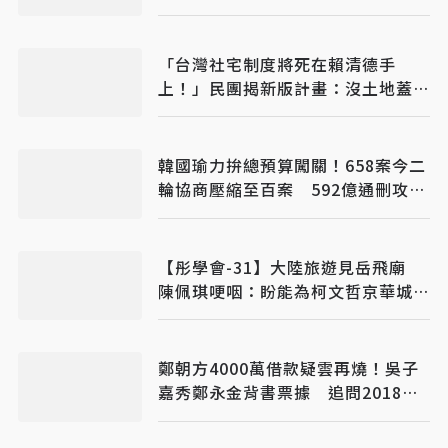
消耗戰
「台灣社宅制度將死在賴清德手
上！」民團揭新版計畫：沒土地蓋社
宅是藉口
韓國瑜力拚總預算闖關！658案今二
輪協商壓縮至百案 592億通刪攻防
成決戰焦點
【彤學會-31】大陸旅遊見岳飛廟
陳佩琪哽咽：盼能為柯文哲京華城案
平反
鄭朝方4000萬借款疑雲再燒！吳子
嘉秀鄭永金背書票據 追問2018選
舉資金流向