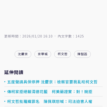
更新時間：2026/01/20 16:10
內文字數：1425
沈慶京
京華城
柯文哲
陳智菡
延伸閱讀
五度聲請具保停押 沈慶京：檢察官要我亂咬柯文哲
傳柯家拒絕賴清德花籃 柯美蘭證實：對！婉拒
柯文哲批羅織罪名 陳佩琪怒喊：司法迫害人權