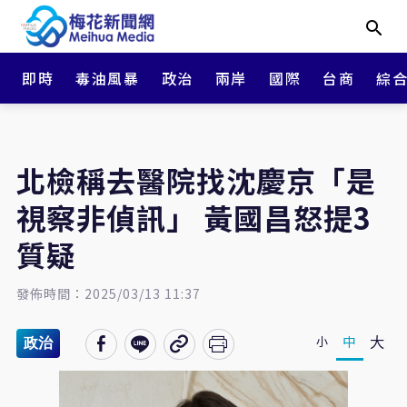
即時
毒油風暴
政治
兩岸
國際
台商
綜
北檢稱去醫院找沈慶京「是
視察非偵訊」 黃國昌怒提3
質疑
發佈時間：2025/03/13 11:37
大
中
小
政治