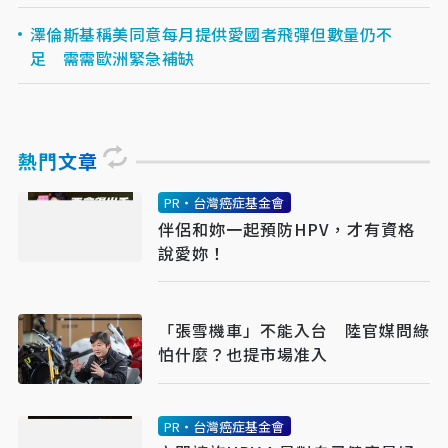
澤倫斯基稱美同意每月提供愛國者飛彈但數量仍不
足 需需歐洲緊急補缺
熱門文章
PR・台灣癌症基金會
伴侶和妳一起預防HPV，才有資格
說愛妳！
「張雪機車」不能入台 陸官媒問綠
怕什麼？也提市場准入
PR・台灣癌症基金會