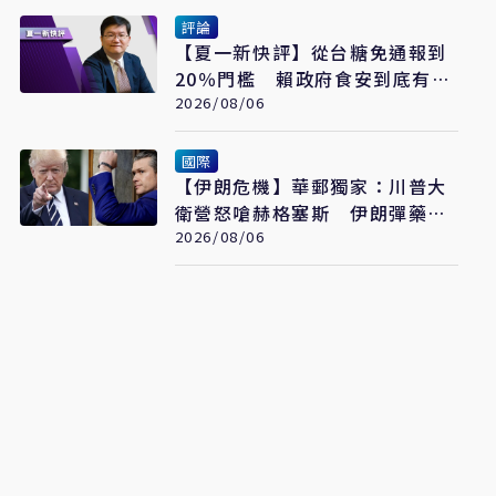
評論
【夏一新快評】從台糖免通報到
20％門檻 賴政府食安到底有幾
套標準？
2026/08/06
國際
【伊朗危機】華郵獨家：川普大
衛營怒嗆赫格塞斯 伊朗彈藥嚴
重短缺恐限縮軍事選項
2026/08/06