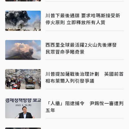
川普下最後通牒 要求哈瑪斯接受新
停火原則 立即釋放所有人質
西西里全球最活躍2火山先後爆發
民眾冒命爭睹奇景
川普提加薩戰後治理計劃 英國前首
相布萊爾入列引發爭議
「人牆」阻逮捕令 尹錫悅一審遭判
五年