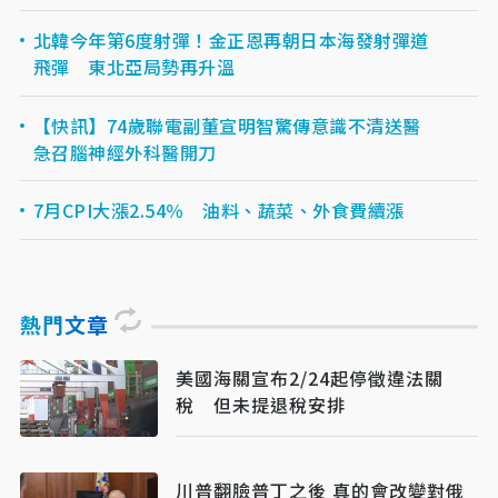
北韓今年第6度射彈！金正恩再朝日本海發射彈道
飛彈 東北亞局勢再升溫
【快訊】74歲聯電副董宣明智驚傳意識不清送醫
急召腦神經外科醫開刀
7月CPI大漲2.54％ 油料、蔬菜、外食費續漲
熱門文章
美國海關宣布2/24起停徵違法關
稅 但未提退稅安排
川普翻臉普丁之後 真的會改變對俄