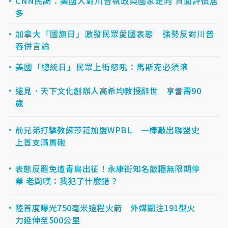
CNN民調：美國人對川普執政與國家走向 負面評價居
多
加拿大「國旗日」激發民眾愛國表態 強勢反對川普
吞併言論
美國「總統日」民眾上街怒吼：馬斯克必須滾
遠見．天下文化創辦人高希均教授辭世 享耆壽90
歲
前兄弟打擊教練莎菈加盟WPBL 一棒敲出聯盟史
上首支滿貫砲
表態反罷免遭青鳥出征！永康街知名飯糰無限期停
業 老闆嘆：我犯了什麼錯？
陸首度曝光750毫米遠程火箭 外媒關注191型火
力延伸至500公里