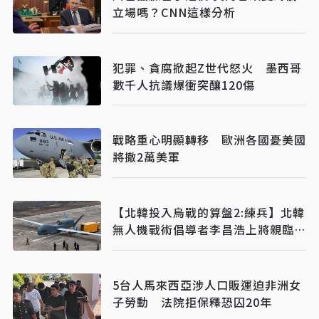
立場嗎？CNN這樣分析
犯罪、貪腐掀起Z世代怒火 墨西哥
數千人抗議爆衝突釀120傷
戰略重心明顯轉移 歐洲各國憂美國
將撤2萬美軍
【北韓投入烏戰的算盤2:練兵】北韓
無人機戰術倡導者李昌浩上將親臨戰
場驗證戰果
5台人馬來西亞涉人口販運迫非洲女
子勞動 法院拒保釋恐囚20年