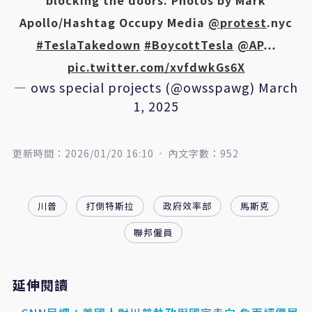
blocking the doors. Photos by Mark
Apollo/Hashtag Occupy Media
@protest
.nyc
#TeslaTakedown
#BoycottTesla
@AP
…
pic.twitter.com/xvfdwkGs6X
— ows special projects (@owsspawg)
March
1, 2025
更新時間：2026/01/20 16:10
內文字數：952
川普
打倒特斯拉
政府效率部
馬斯克
聯邦僱員
延伸閱讀