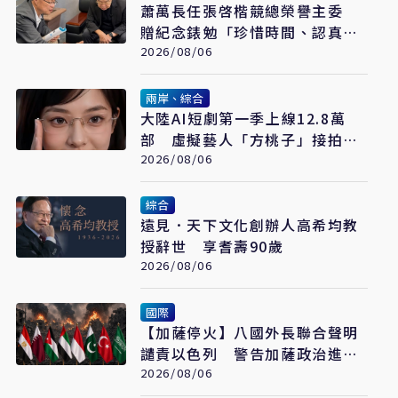
蕭萬長任張啓楷競總榮譽主委
贈紀念錶勉「珍惜時間、認真打
拚」
2026/08/06
兩岸、綜合
大陸AI短劇第一季上線12.8萬
部 虛擬藝人「方桃子」接拍美
瞳廣告
2026/08/06
綜合
遠見．天下文化創辦人高希均教
授辭世 享耆壽90歲
2026/08/06
國際
【加薩停火】八國外長聯合聲明
譴責以色列 警告加薩政治進程
恐全面脫軌
2026/08/06