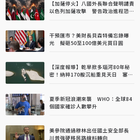
【加薩停火】八國外長聯合聲明譴責
以色列加薩攻擊 警告政治進程恐全
面脫軌
干預匯市？美財長貝森特備忘錄曝
光 擬砸50至100億美元買日圓
【深度報導】乾旱掀多瑙河80年秘
密！納粹170艘沉船重見天日 塞爾
維亞砸數億清障救航運命脈
夏季新冠浪潮來襲 WHO：全球84
個國家確診人數攀升
美參院通過穆林出任國土安全部長
川普強硬移民路線料轉向