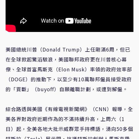
美國總統川普（Donald Trump）上任剛滿6周，但已
在全球掀起驚滔駭浪，美國聯邦政府更在川普核心幕
僚、全球首富馬斯克（Elon Musk）率領的政府效率部
（DOGE）的推動下，以至少有10萬聯邦僱員接受政府
的「買斷」（buyoff）自願離職計劃，或遭到解僱。
綜合路透與美國《有線電視新聞網》（CNN）報導，全
美各界對政府近期作為的不滿持續升高，上周六（1
日）起，全美各地大批示威群眾手持標語，湧向50多個
特斯拉（Tesla）展示間，抗議特斯拉創辦人馬斯克帶