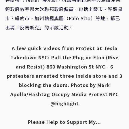
領政府效率部大砍聯邦政府僱員，包括土桑市、聖路易
市、紐約市、加州帕羅奧圖（Palo Alto）等地，都已
出現「反馬斯克」的示威活動。
A few quick videos from Protest at Tesla
Takedown NYC: Pull the Plug on Elon (Rise
and Resist) 860 Washington St NYC - 6
protesters arrested three inside store and 3
blocking the doors. Photos by Mark
Apollo/Hashtag Occupy Media Protest NYC
@highlight
Please Help to Support My…