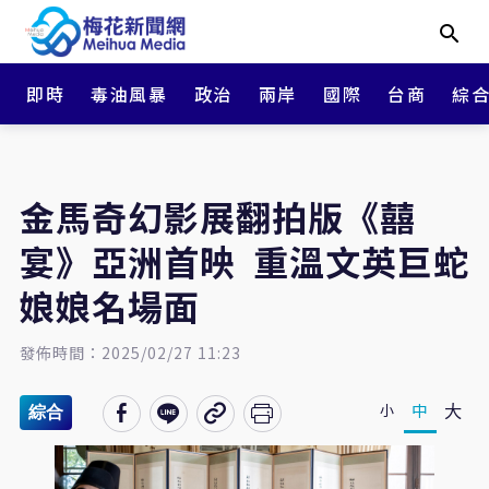
即時
毒油風暴
政治
兩岸
國際
台商
綜
金馬奇幻影展翻拍版《囍
宴》亞洲首映 重溫文英巨蛇
娘娘名場面
發佈時間：2025/02/27 11:23
大
中
小
綜合