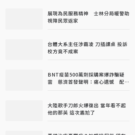
展現為民服務精神 士林分局暖警助
視障民眾返家
台體大系主任涉霸凌 刀插課桌 投訴
校方竟不成案
BNT疫苗500萬劑採購案爆詐騙疑
雲 慈濟首發聲明：痛心遺憾 配合
司法將追究權益
大陸歌手刀郎火爆復出 當年看不起
他的那英 這次尷尬了