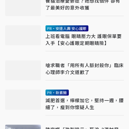
養貓治療憂鬱症？她想找個伴 卻有
了最美好的意外收獲
PR・安達人壽 安心護眼
上班看電腦 眼睛壓力大 護眼保單要
入手【安心護眼定期眼睛險】
嗆求職者「用所有人脈封殺你」臨床
心理師李介文道歉了
PR・新素簡
減肥首選，檸檬加它，堅持一週，腰
細了，瘦到你懷疑人生