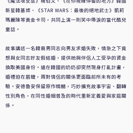
《魔法壞女巫》楊伯文、《在你視線停留的地方》韓國
新星韓基燦、《
STAR WARS
：最後的絕地武士》凱莉
瑪麗陳等黃金卡司，共同上演一則笑中帶淚的當代酷兒
童話。
故事講述一名韓裔男同志向男友求婚失敗，情急之下竟
想與女同志好友假結婚，提供她與伴侶人工受孕的資金
換取美國身份。遠在韓國的奶奶卻突然現身打亂計畫，
婚禮迫在眉睫，兩對情侶的關係更面臨前所未有的考
驗。安德魯安保留原作精髓，巧妙擴充故事宇宙、翻轉
性別角色，在同性婚姻普及的時代重新定義愛與家庭關
係。