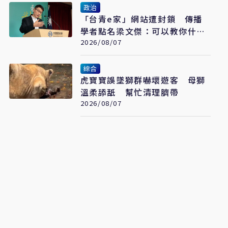
政治
「台青e家」網站遭封鎖 傳播
學者點名梁文傑：可以教你什麼
是民主數位治理
2026/08/07
綜合
虎寶寶誤墜獅群嚇壞遊客 母獅
溫柔舔舐 幫忙清理臍帶
2026/08/07