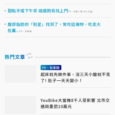
甜點手搖下午茶 癌細胞易找上門
PR・安達人壽 安心抗癌
腹部脂肪的「剋星」找到了，常吃這幾物，吃走大
肚囊...
PR・新素簡
熱門文章
PR・新素簡
起床就先做件事，沒三天小腹就不見
了! 肚子一天天變小！
YouBike大當機8千人受影響 北市交
通局重罰10萬元