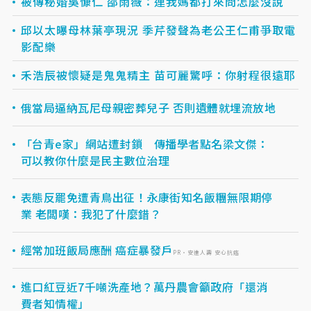
被傳秘婚吳慷仁 邵雨薇：連我媽都打來問怎麼沒說
邱以太曝母林葉亭現況 季芹發聲為老公王仁甫爭取電
影配樂
禾浩辰被懷疑是鬼鬼精主 苗可麗驚呼：你射程很遠耶
俄當局逼納瓦尼母親密葬兒子 否則遺體就埋流放地
「台青e家」網站遭封鎖 傳播學者點名梁文傑：
可以教你什麼是民主數位治理
表態反罷免遭青鳥出征！永康街知名飯糰無限期停
業 老闆嘆：我犯了什麼錯？
經常加班飯局應酬 癌症暴發戶
PR・安達人壽 安心抗癌
進口紅豆近7千噸洗產地？萬丹農會籲政府「還消
費者知情權」