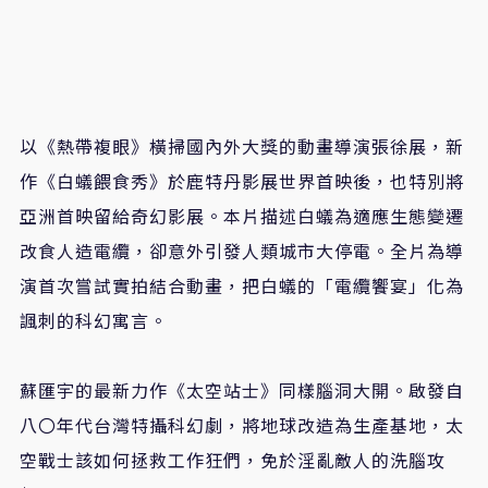
以《熱帶複眼》橫掃國內外大獎的動畫導演張徐展，新
作《白蟻餵食秀》於鹿特丹影展世界首映後，也特別將
亞洲首映留給奇幻影展。本片描述白蟻為適應生態變遷
改食人造電纜，卻意外引發人類城市大停電。全片為導
演首次嘗試實拍結合動畫，把白蟻的「電纜饗宴」化為
諷刺的科幻寓言。
蘇匯宇的最新力作《太空站士》同樣腦洞大開。啟發自
八〇年代台灣特攝科幻劇，將地球改造為生產基地，太
空戰士該如何拯救工作狂們，免於淫亂敵人的洗腦攻