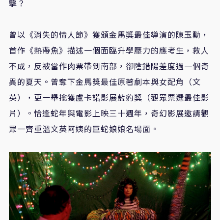
擊？
曾以《消失的情人節》獲頒金馬獎最佳導演的陳玉勳，
首作《熱帶魚》描述一個面臨升學壓力的應考生，救人
不成，反被當作肉票帶到南部，卻陰錯陽差度過一個奇
異的夏天。曾奪下金馬獎最佳原著劇本與女配角（文
英），更一舉擒獲盧卡諾影展藍豹獎（觀眾票選最佳影
片）。恰逢蛇年與電影上映三十週年，奇幻影展邀請觀
眾一齊重溫文英阿姨的巨蛇娘娘名場面。