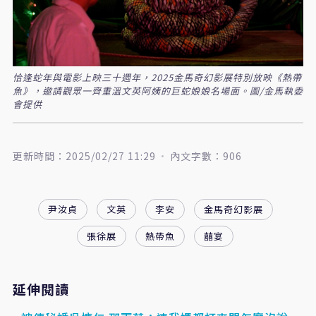
恰逢蛇年與電影上映三十週年，2025金馬奇幻影展特別放映《熱帶
魚》，邀請觀眾一齊重溫文英阿姨的巨蛇娘娘名場面。圖/金馬執委
會提供
更新時間：2025/02/27 11:29
內文字數：906
尹汝貞
文英
李安
金馬奇幻影展
張徐展
熱帶魚
囍宴
延伸閱讀