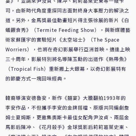
宴》，並請來尹汝貞、陳冲、莉莉葛萊史東等一級卡
司，由新時代角度重探同志面對終身大事壓力的解決之
道。另外，金馬獎最佳動畫短片得主張徐展的新片《白
蟻餵食秀》（
Termite Feeding Show
），與新媒體藝
術家蘇匯宇的實驗短片《太空站士》（
The Space
Worriers
），也將在奇幻影展舉行亞洲首映。適逢上映
三十周年，影展特別將名導陳玉勳的出道作《熱帶魚》
（
Tropical Fish
）重新搬上大銀幕，以奇幻影展特有
的節慶方式一塊回味經典。
韓裔導演安德魯安，新作《囍宴》大膽翻拍
1993
年的
李安作品，不但攜手李安的金牌搭檔、原版共同編劇詹
姆士夏姆斯，更邀集奧斯卡最佳女配角尹汝貞、兩屆金
馬影后陳冲、《花月殺手》金球獎影后莉莉葛萊史東、