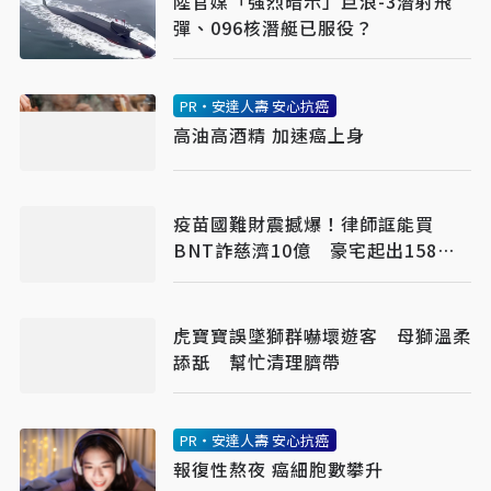
陸官媒「強烈暗示」巨浪-3潛射飛
彈、096核潛艇已服役？
PR・安達人壽 安心抗癌
高油高酒精 加速癌上身
疫苗國難財震撼爆！律師誆能買
BNT詐慈濟10億 豪宅起出158公
斤黃金
虎寶寶誤墜獅群嚇壞遊客 母獅溫柔
舔舐 幫忙清理臍帶
PR・安達人壽 安心抗癌
報復性熬夜 癌細胞數攀升