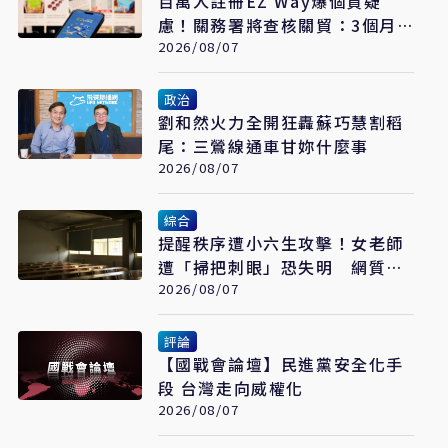
百萬人註冊EZ Way爆個資疑
慮！關務署將查核關貿：3個月
提檢討報告
2026/08/07
政治
劉和然火力全開狂轟蘇巧慧割稻
尾：三鶯線通車甘妳什麼事
2026/08/07
綜合
提醒秩序遭小六生攻擊！女老師
遭「掃把刺眼」恐失明 網質疑
「共融教育」
2026/08/07
評論
【國戰會論壇】民進黨安全化手
段 台灣走向威權化
2026/08/07