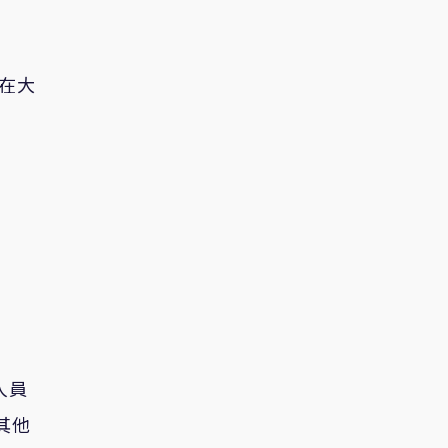
，在大
究人員
其他