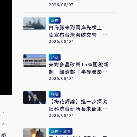
繪畫大賽在福州開幕
2026/08/07
兩岸
白海豚未到兩岸先槓上
陸宣布台灣海峽交管 陸
委會：不勞費心
2026/08/07
台商
美對多晶矽祭15%關稅新
制 經濟部：半導體影響
可控、太陽能產業衝擊有
2026/08/07
限
評論
【梅花評論】進一步探究
社科院台研所長朱衛東的
報，
「不統而統」
2026/08/07
亡。
兩岸、國際
大威