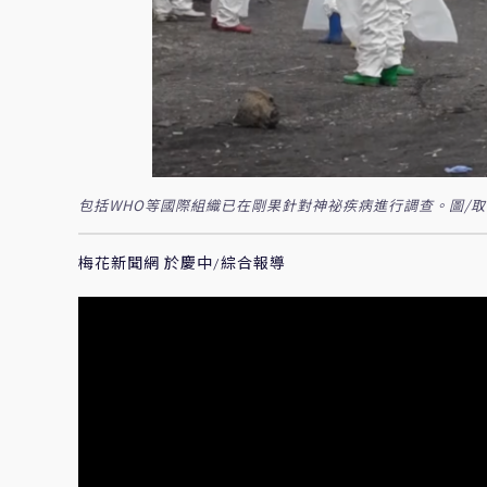
包括WHO等國際組織已在剛果針對神祕疾病進行調查。圖/取自Ti
梅花新聞網 於慶中/綜合報導