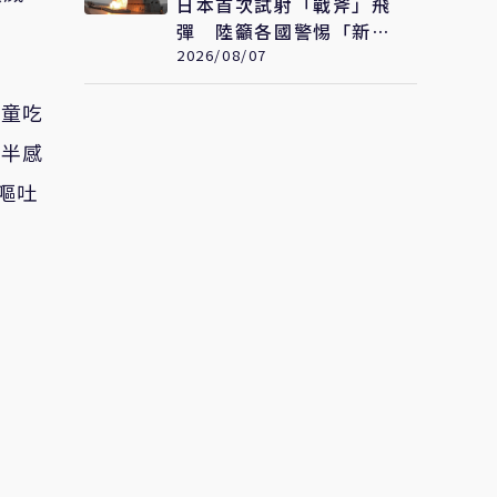
日本首次試射「戰斧」飛
彈 陸籲各國警惕「新型
軍國主義」發展
2026/08/07
兒童吃
一半感
、嘔吐