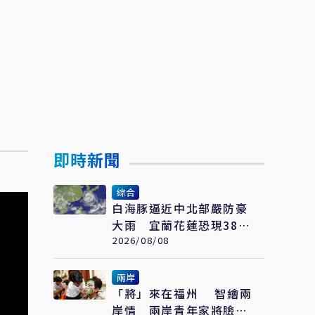
即時新聞
綜合
白海豚逼近中北部嚴防豪
大雨 宜蘭花蓮恐現38度
極端高溫
2026/08/08
兩岸
「將」來在福州 智繪兩
岸情 兩岸青年家將臉譜