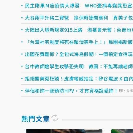
民主剛果M痘疫情大爆發 WHO憂病毒變異恐
大谷翔平升格二寶爸 換保時捷開賓利 真美子包
大陸出入境新規定915上路 海基會示警：台商也
「台灣社宅制度將死在賴清德手上！」民團揭新版
出國花費難抓？全包式海島假期，一價搞定食宿玩樂，
台中教師遭學生攻擊恐失明 教團：不能再讓老師
拒絕醫美冤枉錢！皮膚權威指定：矽谷電波 X 由內.
伴侶和妳一起預防HPV，才有資格說愛妳！
PR・台
熱門文章