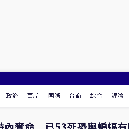
政治
兩岸
國際
台商
綜合
評論
時內奪命 已53死恐與蝙蝠有