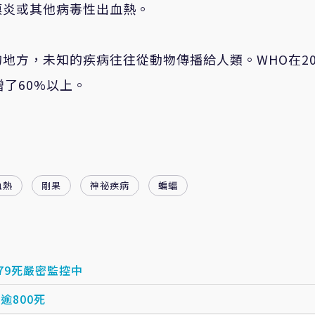
膜炎或其他病毒性出血熱。
地方，未知的疾病往往從動物傳播給人類。WHO在20
了60%以上。
血熱
剛果
神祕疾病
蝙蝠
79死嚴密監控中
逾800死