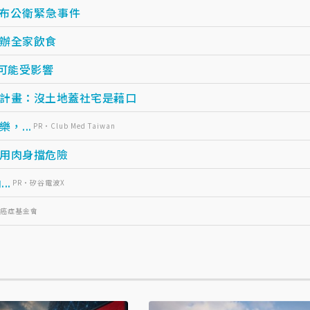
宣布公衛緊急事件
辦全家飲食
可能受影響
計畫：沒土地蓋社宅是藉口
...
PR・Club Med Taiwan
用肉身擋危險
..
PR・矽谷電波X
灣癌症基金會