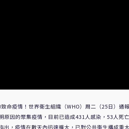
致命疫情！世界衛生組織（WHO）周二（25日）通
明原因的聚集疫情，目前已造成431人感染，53人死
evic）指出，疫情在數天內迅速擴大，已對公共衞生構成重