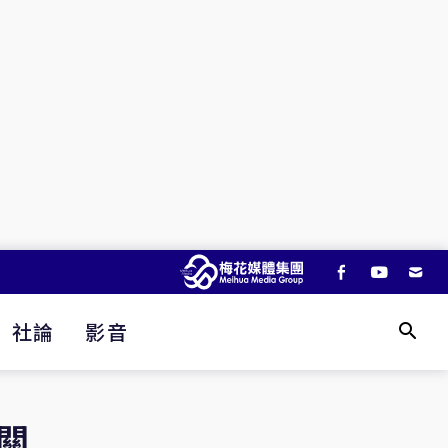
社論
影音
關