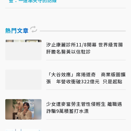
查：一連串失守的防線
熱門文章
汐止康麗診所11/8開幕 世界級胃腸
肝膽名醫黃以信駐診
「大谷效應」席捲道奇 商業版圖擴
張 年營收衝破322億元 只是起點
少女遭麥當勞主管性侵輕生 離職遇
詐騙9萬積蓄打水漂