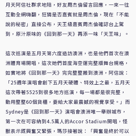
月天阿信社群求地陪，好友周杰倫留言回應，一來一往
互動全網嗨翻，狂猜是否嘉賓就是周杰倫，現在「不能
說的秘密」直接公布，天王級嘉賓周杰倫確認台上駕
到，原汁原味的《回到那一天》再添一味「天王味」。
這次巡演是五月天第六度造訪澳洲，也是他們首次在澳
洲體育場開唱，這次她們首度海空運完整版舞台規格，
如實地將《回到那一天》完完整整搬到澳洲，阿信說：
「
25
週年演唱會創下五月天硬體、特效上之最，五月天
這次帶著
5525
到很多地方巡演，每一場都是很完整，
動用整整
60
個貨櫃，要給大家最震撼的視覺享受。」而
Sydney
是《回到那一天》演唱會澳洲唯一舉辦城市，
第一次在可容納到
4.5
萬人的
Accor Stadium
開唱，怪
獸表示既興奮又緊張，瑪莎接著說：「興奮是終於可以