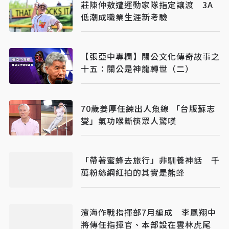
莊陳仲敖遭運動家隊指定讓渡 3A
低潮成職業生涯新考驗
【張亞中專欄】關公文化傳奇故事之
十五：關公是神龍轉世（二）
70歲姜厚任練出人魚線 「台版蘇志
燮」氣功喉斷筷眾人驚嘆
「帶著蜜蜂去旅行」非馴養神話 千
萬粉絲網紅拍的其實是熊蜂
濱海作戰指揮部7月編成 李鳳翔中
將傳任指揮官、本部設在雲林虎尾