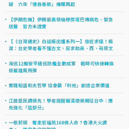
疑 六年「侵吞善款」傳聞再起
【伊朗危機】伊朗最高領袖穆傑塔巴傳病危、緊急
送醫 官方未證實
【《台灣通史》白話版出爐系列一】捨近求遠！楊
渡：台史學者看不懂古文，反求助英、西、荷原文
海巡12艘安平級巡防艦全數成軍 戰時可快速轉換
掛載雄風飛彈
實踐稻盛和夫哲學 協會籲「利他」創造企業價值
江啟臣民調領先！學者提醒賴清德頻親征台中：應
先強化「這部分」
一根菸頭 奪走宏福苑168條人命？香港大火調