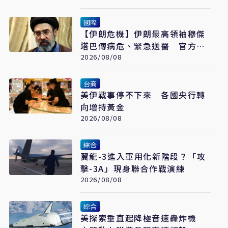
國際
【伊朗危機】伊朗最高領袖穆傑
塔巴傳病危、緊急送醫 官方未
證實
2026/08/08
台商
美伊戰事停不下來 各國央行轉
向增持黃金
2026/08/08
綜合
翼龍-3進入軍用化新階段？「攻
擊-3A」現身聯合作戰演練
2026/08/08
綜合
美探索垂直起降極音速轟炸機