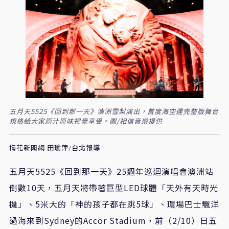
五月天5525《回到那一天》澳洲雪梨演出，首度海空運完整版舞台
規格給大家原汁原味視覺享受。圖/相信音樂提供
梅花新聞網 田瑜萍/台北報導
五月天
5525
《回到那一天》
25
週年巡迴演唱會澳洲站
倒數
10
天，五月天將帶著巨型
LED
球體「天外有天時光
機」、
5
米大的「神的孩子都在跳
5
球」、環場巴士飄洋
過海來到
Sydney
的
Accor Stadium
，前（
2/10
）日五