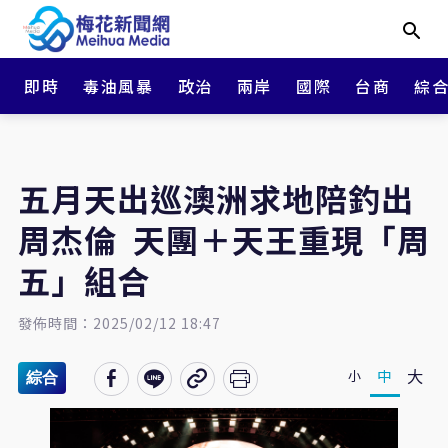
即時
毒油風暴
政治
兩岸
國際
台商
綜
五月天出巡澳洲求地陪釣出
周杰倫 天團＋天王重現「周
五」組合
發佈時間：2025/02/12 18:47
大
中
小
綜合