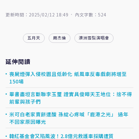
更新時間：2025/02/12 18:49
內文字數：524
五月天
周杰倫
澳洲雪梨演唱會
延伸閱讀
喪屍煙彈入侵校園且低齡化 紙風車反毒戲劇將增至
150場
畢書盡坦言斷聯李玉璽 證實具俊曄天王地位：捨不得
前輩與孩子們
米可白老家賣餅遭酸 孫綻心疼喊「鹿港之光」 過年
不回家原因曝光
韓紅基金會又陷風波！2.8億元救護車採購遭質