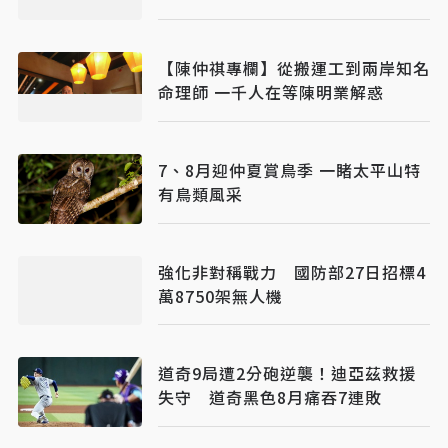
【陳仲祺專欄】從搬運工到兩岸知名
命理師 一千人在等陳明業解惑
7、8月迎仲夏賞鳥季 一睹太平山特
有鳥類風采
強化非對稱戰力 國防部27日招標4
萬8750架無人機
道奇9局遭2分砲逆襲！迪亞茲救援
失守 道奇黑色8月痛吞7連敗