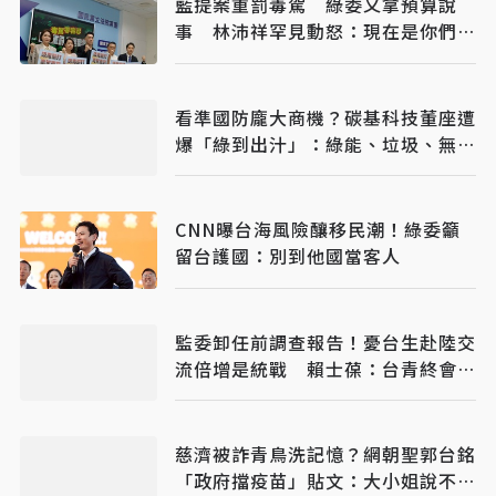
藍提案重罰毒駕 綠委又拿預算說
事 林沛祥罕見動怒：現在是你們在
治理國家
看準國防龐大商機？碳基科技董座遭
爆「綠到出汁」：綠能、垃圾、無人
機全包
CNN曝台海風險釀移民潮！綠委籲
留台護國：別到他國當客人
監委卸任前調查報告！憂台生赴陸交
流倍增是統戰 賴士葆：台青終會認
清台獨手段
慈濟被詐青鳥洗記憶？網朝聖郭台銘
「政府擋疫苗」貼文：大小姐說不要