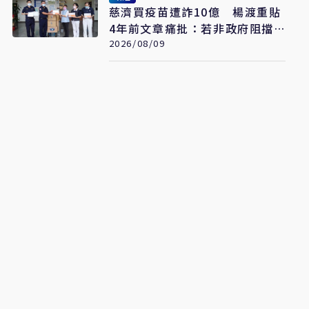
慈濟買疫苗遭詐10億 楊渡重貼
4年前文章痛批：若非政府阻擋
會這樣嗎？
2026/08/09