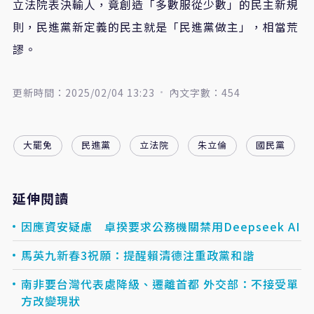
立法院表決輸人，竟創造「多數服從少數」的民主新規
則，民進黨新定義的民主就是「民進黨做主」，相當荒
謬。
更新時間：2025/02/04 13:23
內文字數：454
大罷免
民進黨
立法院
朱立倫
國民黨
延伸閱讀
因應資安疑慮 卓揆要求公務機關禁用Deepseek AI
馬英九新春3祝願：提醒賴清德注重政黨和諧
南非要台灣代表處降級、遷離首都 外交部：不接受單
方改變現狀