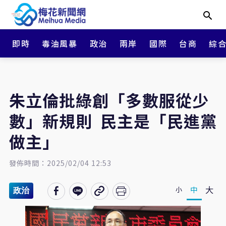
即時
毒油風暴
政治
兩岸
國際
台商
綜
朱立倫批綠創「多數服從少
數」新規則 民主是「民進黨
做主」
發佈時間：2025/02/04 12:53
大
中
小
政治