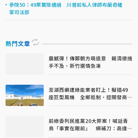
參院50：49票驚險通過 川普前私人律師布蘭奇確
掌司法部
熱門文章
震撼彈！傳鄭朝方萌退意 賴清德措
手不及、新竹選情急凍
澎湖西嶼遭綠能業者盯上！擬插49
座巨型風機 全鄉抵制、控開發商打
消耗戰
前綠委列民進黨20大弊案！喊話青
鳥「事實在眼前」 網補刀：高達
50個國家隊