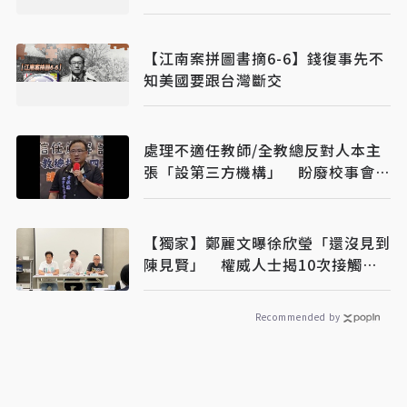
買
【江南案拼圖書摘6-6】錢復事先不
知美國要跟台灣斷交
處理不適任教師/全教總反對人本主
張「設第三方機構」 盼廢校事會
議、案件分流
【獨家】鄭麗文曝徐欣瑩「還沒見到
陳見賢」 權威人士揭10次接觸未
果：整合最後一哩路
Recommended by