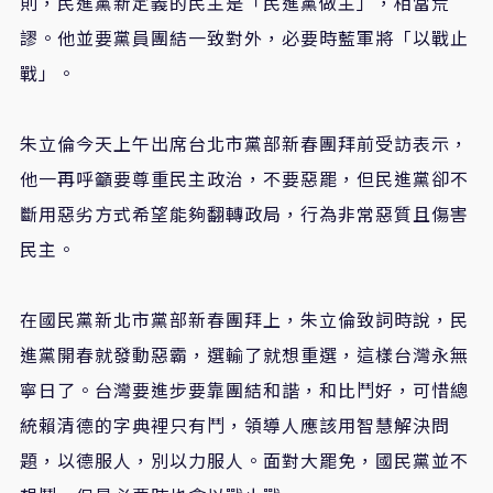
則，民進黨新定義的民主是「民進黨做主」，相當荒
謬。他並要黨員團結一致對外，必要時藍軍將「以戰止
戰」。
朱立倫今天上午出席台北市黨部新春團拜前受訪表示，
他一再呼籲要尊重民主政治，不要惡罷，但民進黨卻不
斷用惡劣方式希望能夠翻轉政局，行為非常惡質且傷害
民主。
在國民黨新北市黨部新春團拜上，朱立倫致詞時說，民
進黨開春就發動惡霸，選輸了就想重選，這樣台灣永無
寧日了。台灣要進步要靠團結和諧，和比鬥好，可惜總
統賴清德的字典裡只有鬥，領導人應該用智慧解決問
題，以德服人，別以力服人。面對大罷免，國民黨並不