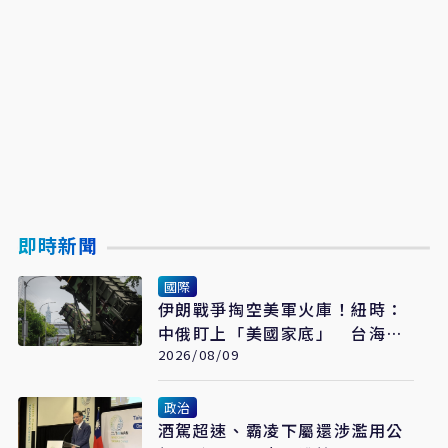
即時新聞
國際
伊朗戰爭掏空美軍火庫！紐時：
中俄盯上「美國家底」 台海戰
力恐成最大受害者
2026/08/09
政治
酒駕超速、霸凌下屬還涉濫用公