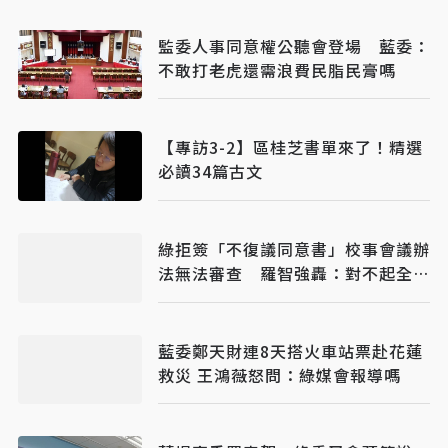
監委人事同意權公聽會登場 藍委：
不敢打老虎還需浪費民脂民膏嗎
【專訪3-2】區桂芝書單來了！精選
必讀34篇古文
綠拒簽「不復議同意書」校事會議辦
法無法審查 羅智強轟：對不起全國
老師
藍委鄭天財連8天搭火車站票赴花蓮
救災 王鴻薇怒問：綠媒會報導嗎