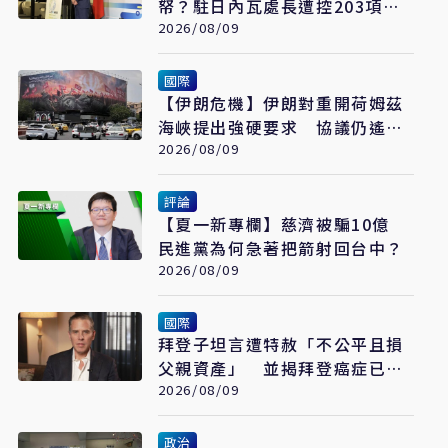
帑？駐日內瓦處長遭控203項爭
議 外交部啟動調查
2026/08/09
國際
【伊朗危機】伊朗對重開荷姆茲
海峽提出強硬要求 協議仍遙不
可及
2026/08/09
評論
【夏一新專欄】慈濟被騙10億
民進黨為何急著把箭射回台中？
2026/08/09
國際
拜登子坦言遭特赦「不公平且損
父親資產」 並揭拜登癌症已擴
散至骨骼
2026/08/09
政治