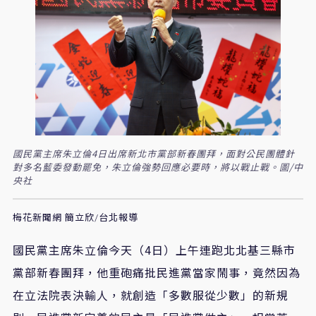
國民黨主席朱立倫4日出席新北市黨部新春團拜，面對公民團體針
對多名藍委發動罷免，朱立倫強勢回應必要時，將以戰止戰。圖/中
央社
梅花新聞網 簡立欣/台北報導
國民黨主席朱立倫今天（4日）上午連跑北北基三縣市
黨部新春團拜，他重砲痛批民進黨當家鬧事，竟然因為
在立法院表決輸人，就創造「多數服從少數」的新規