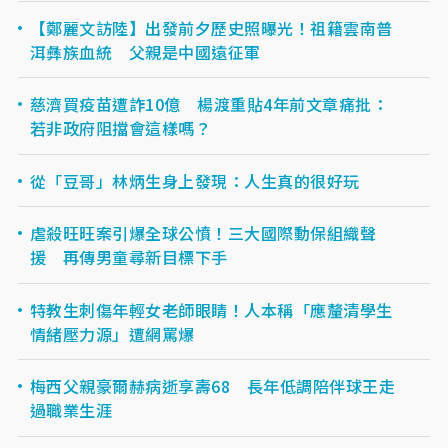
【鄭麗文訪陸】出發前夕歷史照曝光！祖籍雲南普
洱彝族血統 父親是中國遠征軍
慈濟買疫苗遭詐10億 楊渡重貼4年前文章痛批：
若非政府阻擋會這樣嗎？
從「豆哥」林炳生身上發現：人生真的很好玩
虐殺旺旺案引爆全球公憤！三大國際動保組織聲
援 再傳男童尋新目標下手
特教生刺傷年輕女老師眼睛！人本稱「應釐清學生
情緒壓力源」遭網罵爆
梅西父親豪爾赫病逝享壽68 長年低調陪伴球王走
過職業生涯