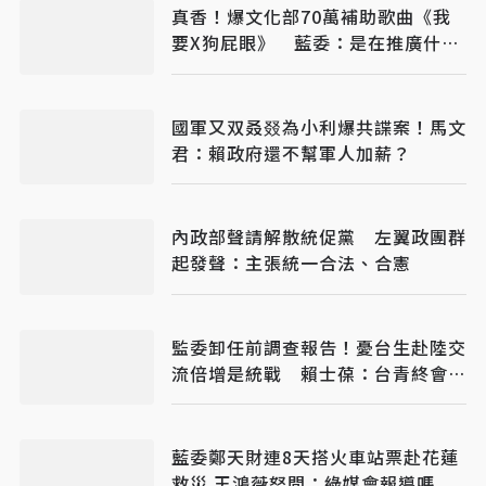
真香！爆文化部70萬補助歌曲《我
要X狗屁眼》 藍委：是在推廣什麼
文化
國軍又双叒叕為小利爆共諜案！馬文
君：賴政府還不幫軍人加薪？
內政部聲請解散統促黨 左翼政團群
起發聲：主張統一合法、合憲
監委卸任前調查報告！憂台生赴陸交
流倍增是統戰 賴士葆：台青終會認
清台獨手段
藍委鄭天財連8天搭火車站票赴花蓮
救災 王鴻薇怒問：綠媒會報導嗎