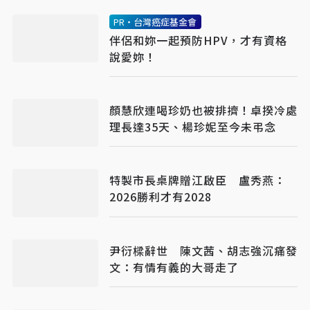
PR・台灣癌症基金會
伴侶和妳一起預防HPV，才有資格
說愛妳！
顏慧欣連喝珍奶也被排擠！卓揆冷處
理長達35天、楊珍妮至今未弔念
特製市長桌牌贈江啟臣 盧秀燕：
2026勝利才有2028
尹衍樑辭世 陳文茜、胡志強沉痛發
文：有情有義的大哥走了