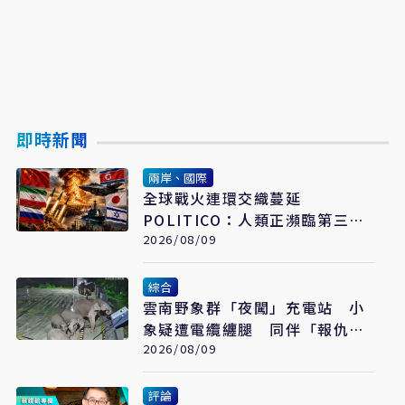
即時新聞
兩岸、國際
全球戰火連環交織蔓延
POLITICO：人類正瀕臨第三次
世界大戰
2026/08/09
綜合
雲南野象群「夜闖」充電站 小
象疑遭電纜纏腿 同伴「報仇」
撞翻設備
2026/08/09
評論