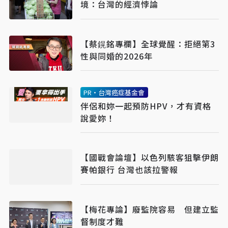
境：台灣的經濟悖論
【蔡鎤銘專欄】全球覺醒：拒絕第3
性與同婚的2026年
PR・台灣癌症基金會
伴侶和妳一起預防HPV，才有資格
說愛妳！
【國戰會論壇】以色列駭客狙擊伊朗
賽帕銀行 台灣也該拉警報
【梅花專論】廢監院容易 但建立監
督制度才難