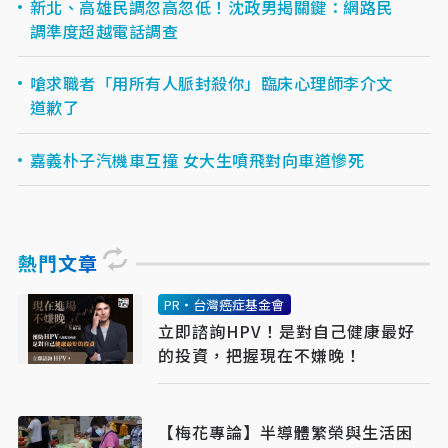
新北、高雄民調忽高忽低！沈政男揭關鍵：網路民
調準度超越電話調查
嗆求職者「用所有人脈封殺你」臨床心理師李介文
道歉了
嘉義朴子汽機車互撞 女大生噴飛對向車道慘死
熱門文章
PR・台灣癌症基金會
立即諮詢HPV！是對自己健康最好
的投資，把握現在不嫌晚！
【梅花專論】半導體繁榮與生活困