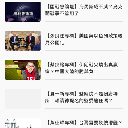
【國戰會論壇】海馬斯威不威？烏克
蘭戰爭不管用了
【張良任專欄】美國與以色列政策岐
見公開化
【蔡鎤銘專欄】伊朗戰火燒出真贏
家？中國大陸的勝與負
【夏一新專欄】監察院不是酬庸場
所 賴清德提名的監委適任嗎？
【黃征輝專欄】台灣需要幾艘潛艦？