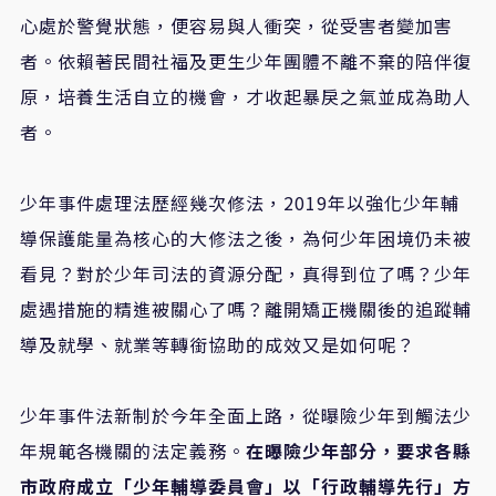
心處於警覺狀態，便容易與人衝突，從受害者變加害
者。依賴著民間社福及更生少年團體不離不棄的陪伴復
原，培養生活自立的機會，才收起暴戾之氣並成為助人
者。
少年事件處理法歷經幾次修法，2019年以強化少年輔
導保護能量為核心的大修法之後，為何少年困境仍未被
看見？對於少年司法的資源分配，真得到位了嗎？少年
處遇措施的精進被關心了嗎？離開矯正機關後的追蹤輔
導及就學、就業等轉銜協助的成效又是如何呢？
少年事件法新制於今年全面上路，從曝險少年到觸法少
年規範各機關的法定義務。
在曝險少年部分，要求各縣
市政府成立「少年輔導委員會」以「行政輔導先行」方