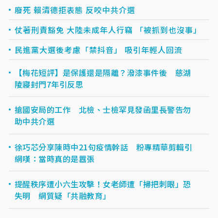
廢死 賴清德拒表態 反咬中共介選
仗著刑責豁免 大陸未成年人行竊 「被抓到也沒事」
民進黨大選後考慮「禁抖音」 吸引年輕人回流
【梅花短評】是保護還是隔離？潑漆事件後 慈湖
陵寢封門7年引反思
搶國安局的工作 北檢、士檢罕見發函里長警告勿
助中共介選
​徐巧芯分享陳時中21句疫情幹話 粉專精華剪輯引
網嘆：當時真的是囂張
提醒秩序遭小六生攻擊！女老師遭「掃把刺眼」恐
失明 網質疑「共融教育」