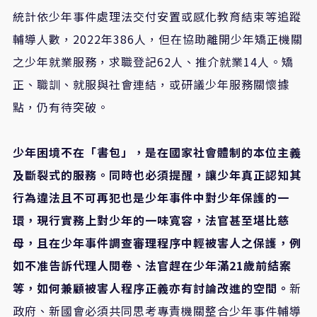
統計依少年事件處理法交付安置或感化教育結束等追蹤
輔導人數，2022年386人，但在協助離開少年矯正機關
之少年就業服務，求職登記62人、推介就業14人。矯
正、職訓、就服與社會連結，或研議少年服務關懷據
點，仍有待突破。
少年困境不在「書包」，是在國家社會體制的本位主義
及斷裂式的服務。同時也必須提醒，讓少年真正認知其
行為違法且不可再犯也是少年事件中對少年保護的一
環，現行實務上對少年的一味寬容，法官甚至堪比慈
母，且在少年事件調查審理程序中輕被害人之保護，例
如不准告訴代理人閱卷、法官趕在少年滿
21
歲前結案
等，如何兼顧被害人程序正義亦有討論改進的空間。
新
政府、新國會必須共同思考專責機關整合少年事件輔導