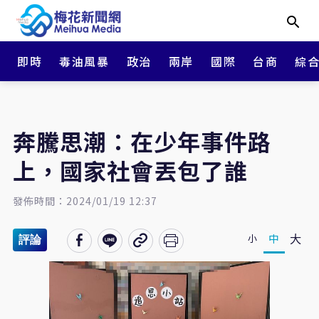
即時
毒油風暴
政治
兩岸
國際
台商
綜
奔騰思潮：在少年事件路
上，國家社會丟包了誰
發佈時間：2024/01/19 12:37
大
中
小
評論