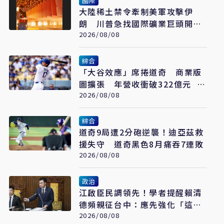
國際
大陸稀土禁令牽制美軍攻擊伊
朗 川普急找國際礦業巨頭開會
反制
2026/08/08
綜合
「大谷效應」席捲道奇 商業版
圖擴張 年營收衝破322億元 只
是起點
2026/08/08
綜合
道奇9局遭2分砲逆襲！迪亞茲救
援失守 道奇黑色8月痛吞7連敗
2026/08/08
政治
江啟臣民調領先！學者提醒賴清
德頻親征台中：應先強化「這部
分」
2026/08/08