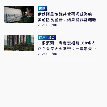
國際
伊朗阿曼協議共管荷姆茲海峽
美前防長警告：結果將非常糟糕
2026/08/08
兩岸、綜合
一根菸頭 奪走宏福苑168條人
命？香港大火調查：一連串失守
的防線
2026/08/08