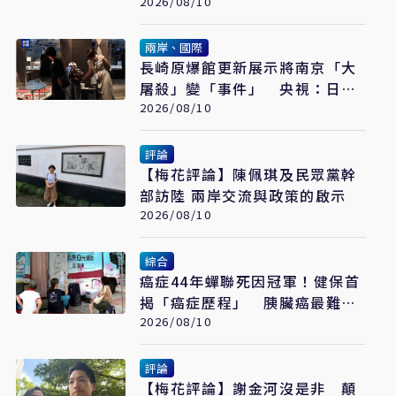
《軍事無能心理學》半世紀後受
2026/08/10
矚目
兩岸、國際
長崎原爆館更新展示將南京「大
屠殺」變「事件」 央視：日本
又在偷改歷史
2026/08/10
評論
【梅花評論】陳佩琪及民眾黨幹
部訪陸 兩岸交流與政策的啟示
2026/08/10
綜合
癌症44年蟬聯死因冠軍！健保首
揭「癌症歷程」 胰臟癌最難
治、肺癌驚見院際差41.8個百分
2026/08/10
點
評論
【梅花評論】謝金河沒是非 顛