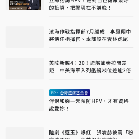
的投資，把握現在不嫌晚！
濱海作戰指揮部7月編成 李鳳翔中
將傳任指揮官、本部設在雲林虎尾
美陸新艦4：20！造艦節奏拉開差
距 中美海軍入列艦艇噸位差逾3倍
PR・台灣癌症基金會
伴侶和妳一起預防HPV，才有資格
說愛妳！
陸劇《逐玉》爆紅 張凌赫被罵「粉