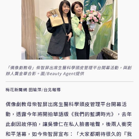
「偶像劇教母」柴智屏出席生醫科學頭皮管理平台開幕活動，與創
辦人龔金華合影。圖/Beauty Agent提供
梅花新聞網 田瑜萍/台北報導
偶像劇教母柴智屏出席生醫科學頭皮管理平台開幕活
動，透露今年將開拍華語版《我們的藍調時光》，去年
此劇因故停拍，讓吳慷仁在私人臉書嗆聲，後兩人衝突
和平落幕，如今柴智屏宣布：「大家都期待很久的『我