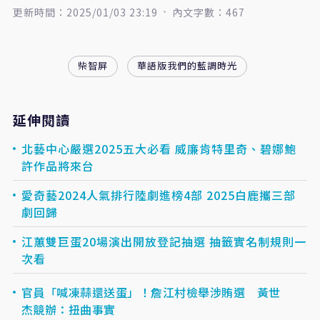
更新時間：2025/01/03 23:19
內文字數：467
柴智屏
華語版我們的藍調時光
延伸閱讀
北藝中心嚴選2025五大必看 威廉肯特里奇、碧娜鮑
許作品將來台
愛奇藝2024人氣排行陸劇進榜4部 2025白鹿攜三部
劇回歸
江蕙雙巨蛋20場演出開放登記抽選 抽籤實名制規則一
次看
官員「喊凍蒜還送蛋」！詹江村檢舉涉賄選 黃世
杰競辦：扭曲事實