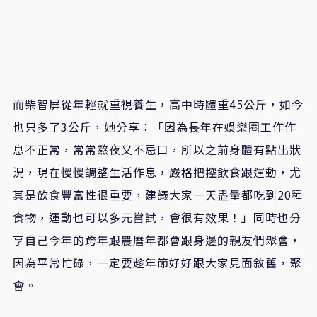
而柴智屏從年輕就重視養生，高中時體重
45
公斤，如今
也只多了
3
公斤，她分享：「因為長年在娛樂圈工作作
息不正常，常常熬夜又不忌口，所以之前身體有點出狀
況，現在慢慢調整生活作息，嚴格把控飲食跟運動，尤
其是飲食豐富性很重要，建議大家一天盡量都吃到
20
種
食物，運動也可以多元嘗試，會很有效果！」同時也分
享自己今年的跨年跟農曆年都會跟身邊的親友們聚會，
因為平常忙碌，一定要趁年節好好跟大家見面敘舊，聚
會。