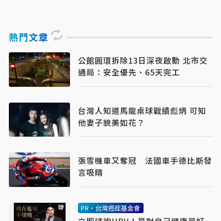
熱門文章
公館圓環拆除13日深夜啟動 北市交
通局：安全優先、65天完工
台灣人知道馬龍桌球戰績彪炳 可知
他妻子貌美如花？
張雪機車又奪冠 法國車手德比斯發
言吸睛
PR・台灣癌症基金會
立即諮詢HPV！是對自己健康最好