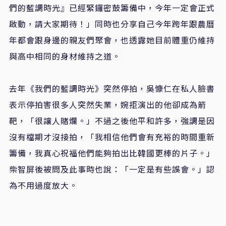
們的藍調時光』已經緊鑼密鼓籌備中，今年一定會正式
啟動，請大家期待！」同時也分享自己今年跨年跟農曆
年都會跟身邊的親友們聚會，也透露她目前體重仍維持
與高中相同的身材維持之道。
去年《我們的藍調時光》突然停拍，吳慷仁在私人臉書
表示停拍害很多人突然失業，婉拒演出的他卻成為箭
靶，「很讓人賭爛。」不過之後他平和許多，強調是因
沒有檔期才沒接拍，「我相信他們會有充裕的時間重新
籌備，我真心祝福他們能夠拍出比韓國更棒的片子。」
柴智屏後被問及此事時也說：「一定是有些誤會。」認
為不用過度放大。