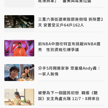
底液將軍」 審美與寫實拉鋸
三重六張街建案致鄰房倒塌 拆除要2
天 安置受災戶64戶162人
前NBA中鋒坎特宣布挑戰WNBA選
秀 性別資格引爆爭議
分手5月開撕家寧 眾量級Andy轟：
一家人無情
被譽為下一個國民初戀 韓版《聽
說》女主角盧允瑞 12/7、8將來台