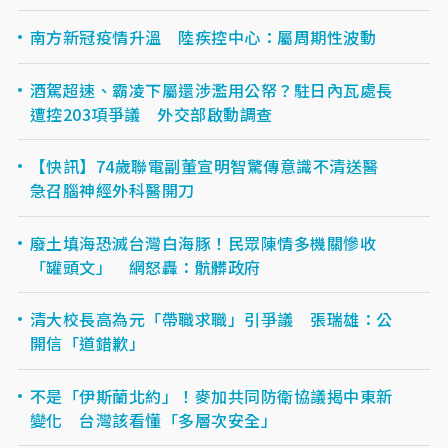
南方新冠疫情升溫 陸疾控中心：屬周期性波動
酒駕超速、霸凌下屬還涉濫用公帑？駐日內瓦處長
遭控203項爭議 外交部啟動調查
【快訊】74歲聯電副董宣明智驚傳意識不清送醫
急召腦神經外科醫開刀
廢土填海恐滅台灣白海豚！民眾陳情多機關慘收
「罐頭文」 網怒轟：骯髒政府
清大校長高為元「帶職求職」引爭議 張瑞雄：公
開信「道錯歉」
不是「伊斯蘭北約」！麥加共同防衛協議揭中東新
變化 台灣該看懂「多層次安全」