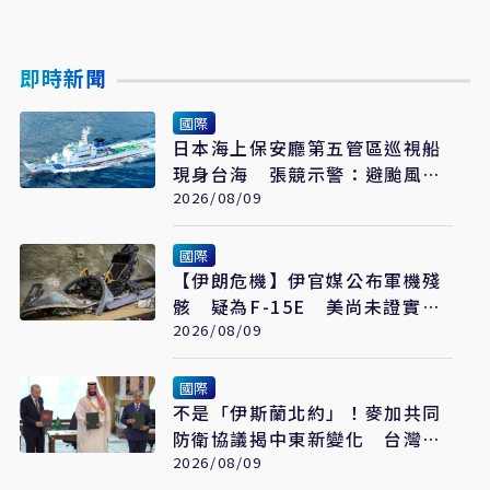
即時新聞
國際
日本海上保安廳第五管區巡視船
現身台海 張競示警：避颱風也
要關注航行動向
2026/08/09
國際
【伊朗危機】伊官媒公布軍機殘
骸 疑為F-15E 美尚未證實遭
擊落
2026/08/09
國際
不是「伊斯蘭北約」！麥加共同
防衛協議揭中東新變化 台灣該
看懂「多層次安全」
2026/08/09