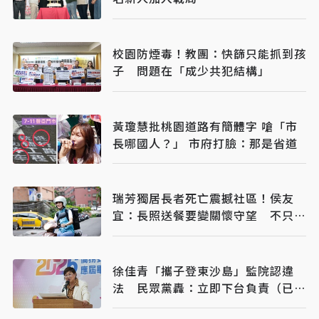
校園防煙毒！教團：快篩只能抓到孩
子 問題在「成少共犯結構」
黃瓊慧批桃園道路有簡體字 嗆「市
長哪國人？」 市府打臉：那是省道
瑞芳獨居長者死亡震撼社區！侯友
宜：長照送餐要變關懷守望 不只是
送餐
徐佳青「攜子登東沙島」監院認違
法 民眾黨轟：立即下台負責（已完
稿）