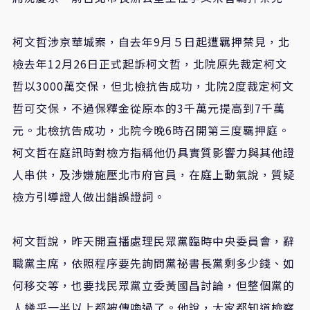
柯文哲涉京華城案，自去年9月５日起遭羈押禁見，北
檢去年12月26日正式起訴柯文哲，北院原先裁定柯文
哲以3000萬交保，但北檢抗告成功，北院2度裁定柯文
哲可交保，不過保釋金從原本的3千萬元提高到7千萬
元。北檢抗告成功，北院今晚6時召開第三度羈押庭。
柯文哲在庭訊時對檢方指稱他仍具實質影響力與其他證
人串供，及涉嫌施壓北市府官員，在庭上動氣說，質疑
檢方引導證人做出錯誤證詞。
柯文哲說，昨天開直播處理民眾黨臨時中央委員會，辭
職黨主席，依照程序要先詢問黨祕書長黨剩多少錢、如
何移交等，也要找民眾黨立委黃國昌討論，但整個黨的
人幾乎一半以上都被傳喚過了。他說，大家都知道檢察