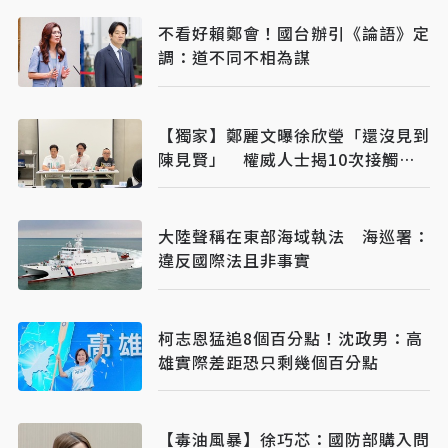
不看好賴鄭會！國台辦引《論語》定
調：道不同不相為謀
【獨家】鄭麗文曝徐欣瑩「還沒見到
陳見賢」 權威人士揭10次接觸未
果：整合最後一哩路
大陸聲稱在東部海域執法 海巡署：
違反國際法且非事實
柯志恩猛追8個百分點！沈政男：高
雄實際差距恐只剩幾個百分點
【毒油風暴】徐巧芯：國防部購入問