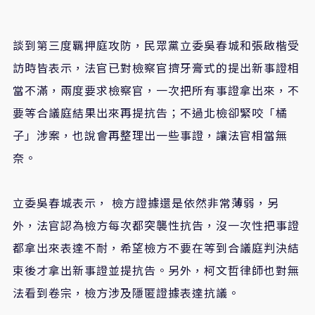
談到第三度羈押庭攻防，民眾黨立委吳春城和張啟楷受
訪時皆表示，法官已對檢察官擠牙膏式的提出新事證相
當不滿，兩度要求檢察官，一次把所有事證拿出來，不
要等合議庭結果出來再提抗告；不過北檢卻緊咬「橘
子」涉案，也說會再整理出一些事證，讓法官相當無
奈。
立委吳春城表示， 檢方證據還是依然非常薄弱，另
外，法官認為檢方每次都突襲性抗告，沒一次性把事證
都拿出來表達不耐，希望檢方不要在等到合議庭判決結
束後才拿出新事證並提抗告。另外，柯文哲律師也對無
法看到卷宗，檢方涉及隱匿證據表達抗議。