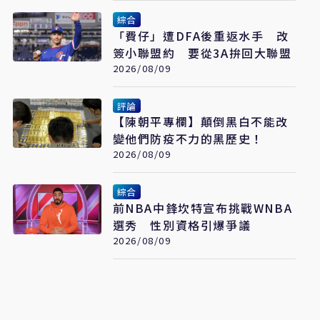
綜合
「費仔」遭DFA後重返水手 改
簽小聯盟約 要從3A拚回大聯盟
2026/08/09
評論
【陳朝平專欄】顛倒黑白不能改
變他們防疫不力的黑歷史！
2026/08/09
綜合
前NBA中鋒坎特宣布挑戰WNBA
選秀 性別資格引爆爭議
2026/08/09