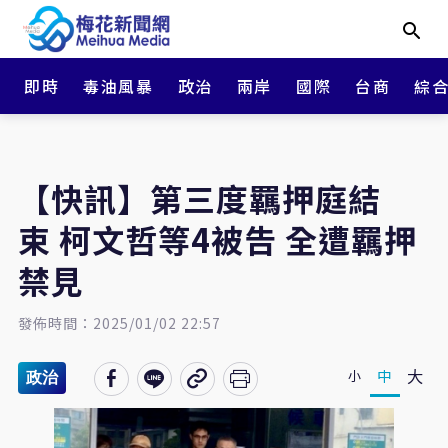
即時
毒油風暴
政治
兩岸
國際
台商
綜
【快訊】第三度羈押庭結
束 柯文哲等4被告 全遭羈押
禁見
發佈時間：2025/01/02 22:57
大
中
小
政治