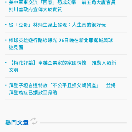
美中軍事交流「回春」恐成幻影 前五角大廈官員
批川普政府宣傳大於實質
從「豆哥」林炳生身上發現：人生真的很好玩
棒球英雄遊行路線曝光 26日晚在新北耶誕城與球
迷見面
【梅花評論】卓越企業家的家國情懷 推動人類新
文明
拜登子坦言遭特赦「不公平且損父親資產」 並揭
拜登癌症已擴散至骨骼
熱門文章