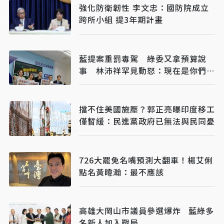
強化防衛韌性 李文忠：國防院成立
跨所小組 提3年期計畫
藍提案重罰毒駕 綠委又拿預算說
事 林沛祥罕見動怒：現在是你們在
治理國家
擋不住美國施壓？郭正亮曝印度移工
僅暫緩：民進黨政府已無法與民同憂
726大罷免名嘴預測大翻車！楊艾俐
點名黃暐瀚：最不應該
高雄大岡山市議員參選爆炸 藍綠多
名新人加入戰局