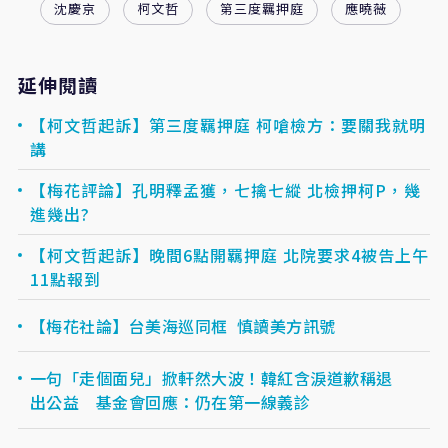
沈慶京
柯文哲
第三度羈押庭
應曉薇
延伸閱讀
【柯文哲起訴】第三度羈押庭 柯嗆檢方：要關我就明
講
【梅花評論】孔明釋孟獲，七擒七縱 北檢押柯P，幾
進幾出?
【柯文哲起訴】晚間6點開羈押庭 北院要求4被告上午
11點報到
【梅花社論】台美海巡同框 慎讀美方訊號
一句「走個面兒」掀軒然大波！韓紅含淚道歉稱退
出公益 基金會回應：仍在第一線義診