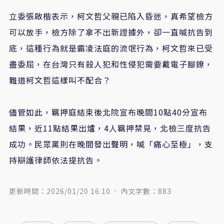
立委張啟楷表示，柯文哲父親已陷入昏迷，真希望檢方
可以放手，檢方除了拿不出新證據外，卻一直喊抗告到
底，這種行為就是霸凌法庭的流氓行為，柯文哲來已受
盡委屈，在台灣只有殺人犯和性侵犯需要戴電子腳鐐，
難道柯文哲這樣叫不配合？
儘管如此，羈押庭結束後北院宣布晚間10點40分宣布
結果，近11點結果出爐，4人羈押禁見，北檢三度抗告
成功。民眾黨則在晚間發出聲明，喊「痛心至極」，支
持辯護律師依法提抗告。
更新時間：2026/01/20 16:10
內文字數：883