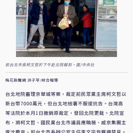
前台北市長柯文哲於下午赴北院報到。圖/中央社
梅花新聞網 洪子苓/綜合報導
台北地院審理京華城等案，裁定前民眾黨主席柯文哲以
新台幣7000萬元，但台北地檢署不服提抗告。台灣高
等法院於本月1日撤銷原裁定，發回北院更裁。北院宣
布，將柯文哲、國民黨台北市議員應曉薇、威京集團主
席沈慶京、前台北市長辦公室主任李文宗皆羈押禁見。