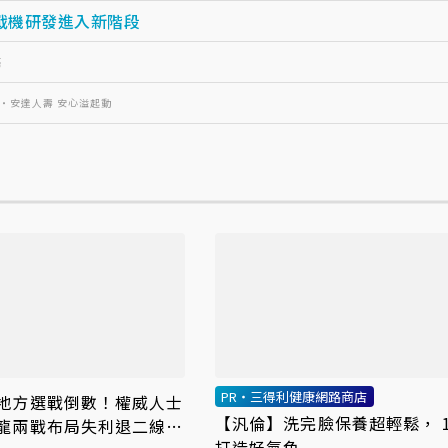
戰機研發進入新階段
癌
R・安達人壽 安心溢起動
PR・三得利健康網路商店
地方選戰倒數！權威人士
【汎倫】洗完臉保養超輕鬆， 
乾龍兩戰布局失利退二線
打造好氣色