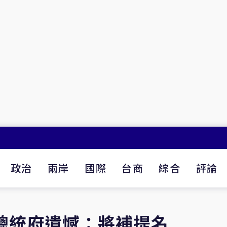
政治
兩岸
國際
台商
綜合
評論
總統府遺憾：將補提名