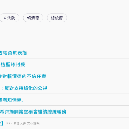
立法院
賴清德
總統府
查權勇於表態
慘遭藍綠封殺
會對賴清德的不信任案
：反對支持綠化的公視
費者知情權」
希齊揚闢謠堅稱會繼續總統職務
險】
PR・安達人壽 安心護眼