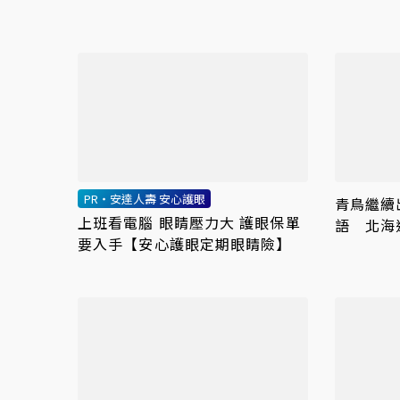
鄭麗文扛
PR・安達人壽 安心護眼
青鳥繼續
上班看電腦 眼睛壓力大 護眼保單
語 北海
要入手【安心護眼定期眼睛險】
抵制