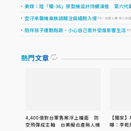
美媒：陸「殲-36」原型機設計持續演進 第六代
空汙來襲機車族請關注癌細胞入侵
PR・安達人壽 安心抗
陪伴孩子運動跑跳，小心自己意外受傷影響生活
P
熱門文章
4,400億對台軍售案浮上檯面 防
【獨家】
空飛彈成主軸 台美擬合產無人機
曝：李