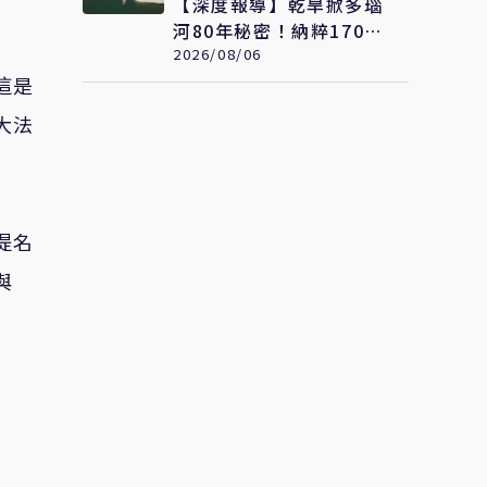
【深度報導】乾旱掀多瑙
河80年秘密！納粹170艘
沉船重見天日 塞爾維亞
2026/08/06
砸數億清障救航運命脈
這是
大法
提名
與