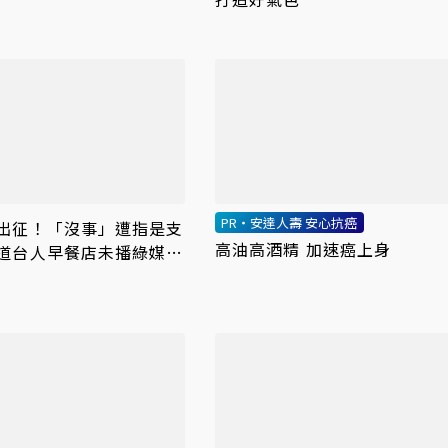
責整合艱困選區
PR・安達人壽 安心抗癌
出征！「沒事」遭指是支
高油高酒精 加速癌上身
道台人早餐店未播綠媒被