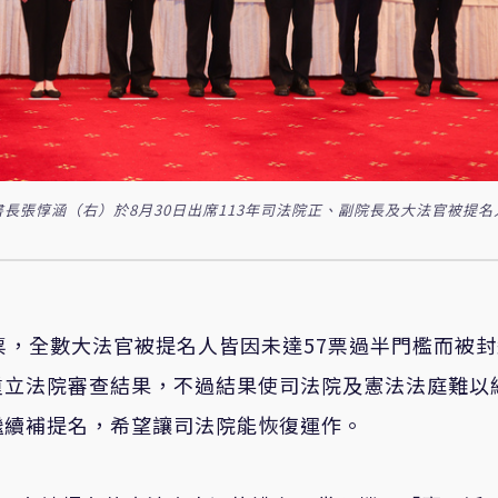
長張惇涵（右）於8月30日出席113年司法院正、副院長及大法官被提名
票，全數大法官被提名人皆因未達57票過半門檻而被
重立法院審查結果，不過結果使司法院及憲法法庭難以
繼續補提名，希望讓司法院能恢復運作。