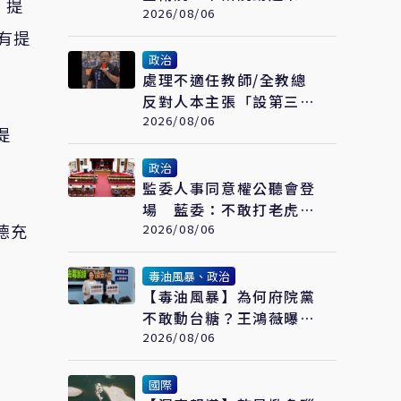
」提
建立健康追蹤機制
2026/08/06
有提
政治
處理不適任教師/全教總
反對人本主張「設第三方
機構」 盼廢校事會議、
2026/08/06
提
案件分流
政治
監委人事同意權公聽會登
場 藍委：不敢打老虎還
德充
需浪費民脂民膏嗎
2026/08/06
毒油風暴、政治
【毒油風暴】為何府院黨
不敢動台糖？王鴻薇曝董
事結構：根本綠糖
2026/08/06
國際