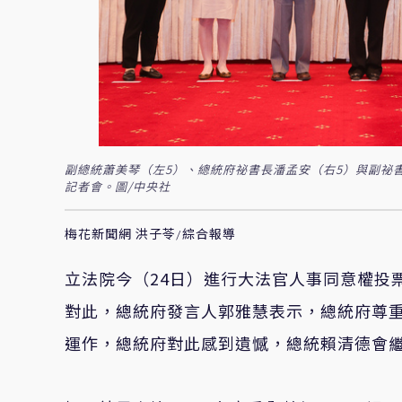
副總統蕭美琴（左5）、總統府祕書長潘孟安（右5）與副祕書
記者會。圖/中央社
梅花新聞網 洪子苓/綜合報導
立法院今（24日）進行大法官人事同意權投
對此，總統府發言人郭雅慧表示，總統府尊
運作，總統府對此感到遺憾，總統賴清德會