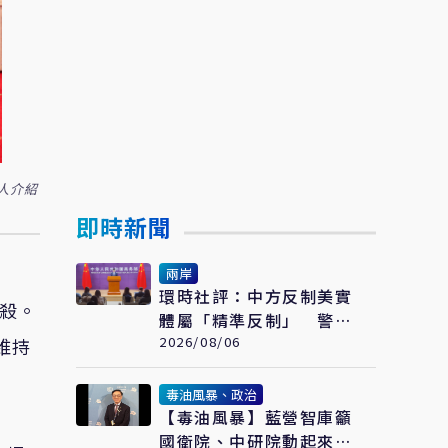
人介紹
即時新聞
兩岸
環時社評：中方反制美實
封殺。
體屬「精準反制」 警告
美若持續制裁北京將採更
2026/08/06
維持
強措施
毒油風暴、政治
【毒油風暴】藍營智庫籲
國衛院、中研院動起來