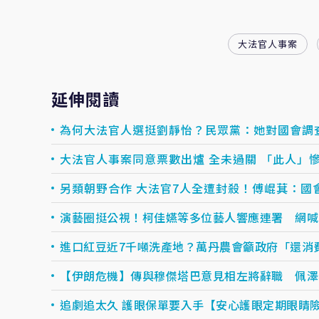
大法官人事案
延伸閱讀
為何大法官人選挺劉靜怡？民眾黨：她對國會調
大法官人事案同意票數出爐 全未過關 「此人」
另類朝野合作 大法官7人全遭封殺！傅崐萁：國
演藝圈挺公視！柯佳嬿等多位藝人響應連署 網喊
進口紅豆近7千噸洗產地？萬丹農會籲政府「還消
【伊朗危機】傳與穆傑塔巴意見相左將辭職 佩澤
追劇追太久 護眼保單要入手【安心護眼定期眼睛