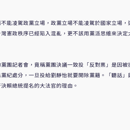
場不能凌駕政黨立場，政黨立場不能凌駕於國家立場，
台灣憲政秩序已經陷入混亂，更不該用黨派思維來決定
的黨團記者會，竟稱黨團決議一致投「反對票」是因被
出黨紀處分，一旦投給劉靜怡就要開除黨籍。「聽話」
否決賴總統提名的大法官的理由。