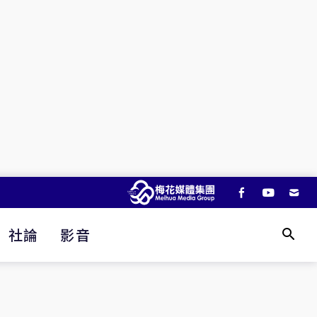
社論
影音