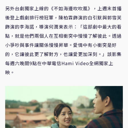
另外台劇獨家上線的《不如海邊吹吹風》，上週末首播
後登上戲劇排行榜冠軍，陳柏霖飾演的白引默與郭雪芙
飾演的李海諾，導演何潤東表示：「這部劇中最大的看
點，就是他們兩個人在互相衝突中慢慢了解彼此。透過
小爭吵與事件讓關係慢慢昇華。愛情中有小衝突是好
的，它讓彼此更了解對方，也讓愛更加深刻。」該影集
每週六晚間
9
點在中華電信
Hami Video
全網獨家上
映。