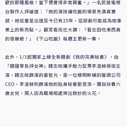
歡的那種風格！當下便覺得非常興奮。」一名民營電視
台製作人評論道：「她的演技讓吃飯的場景充滿真實
感，她從童星出道至今已有
25
年，這部劇可能成為她事
業上的新亮點。」觀眾看完也大讚：「看志田吃東西真
的很療癒！」《下山吃飯》每週五更新一集。
此外，
1/3
起獨家上線全新韓劇《我的完美秘書》，由
「韓國零負評女神」韓志旼攜手魅力型男李浚赫領銜主
演，韓志旼飾演的姜智允，是一位精明幹練的獵頭公司
CEO
，李浚赫則飾演她的貼身秘書劉恩浩，獨自扶養六
歲女兒，兩人因為職場相處擦出微妙的火花。