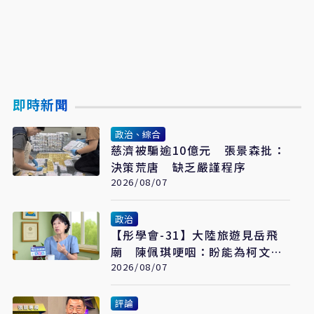
即時新聞
政治、綜合
慈濟被騙逾10億元 張景森批：
決策荒唐 缺乏嚴謹程序
2026/08/07
政治
【彤學會-31】大陸旅遊見岳飛
廟 陳佩琪哽咽：盼能為柯文哲
京華城案平反
2026/08/07
評論