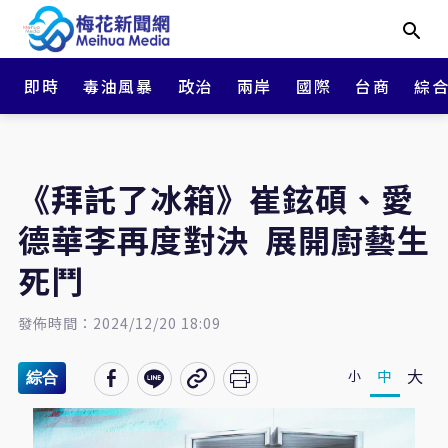
即時
毒油風暴
政治
兩岸
國際
台商
綜
《拜託了冰箱》崔鉉碩、愛
德華李再度對決 展開廚藝生
死鬥
發佈時間：2024/12/20 18:09
大
中
小
綜合