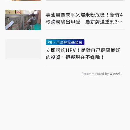
毒油風暴未平又爆米粉危機！新竹4
款炊粉驗出甲醛 農耕牌遭重罰384
萬
PR・台灣癌症基金會
立即諮詢HPV！是對自己健康最好
的投資，把握現在不嫌晚！
Recommended by