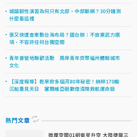
城鎮韌性演習為何只有北部、中部斷網？30分鐘測
什麼看這裡
張又俠遭查牽動台海布局？國台辦：不放棄武力選
項、不容許任何台獨空間
青年薈營地聯歡活動 兩岸青年齊聚福州體驗城市
文化
【深度報導】乾旱掀多瑙河80年秘密！納粹170艘
沉船重見天日 塞爾維亞砸數億清障救航運命脈
熱門文章
微厘空間01組衛星升空 大陸捷龍三