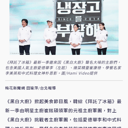
《拜託了冰箱》最新一季邀來因《黑白大廚》聲名大噪的主廚們，
包含美國人氣主廚愛德華李（左起）、燉菜精靈崔康祿、學餐名家
李美英和中式料理女神朴恩影。圖/Hami Video提供
梅花新聞網 田瑜萍/台北報導
《黑白大廚》掀起美食節目風，韓綜《拜託了冰箱》最
新一季由明星主廚崔鉉碩領軍的元祖主廚軍團，對上
《黑白大廚》挑戰者主廚軍團，包括愛德華李和中式料