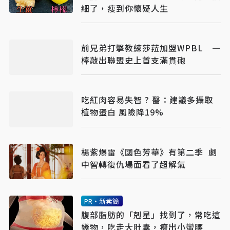
細了，瘦到你懷疑人生
前兄弟打擊教練莎菈加盟WPBL 一
棒敲出聯盟史上首支滿貫砲
吃紅肉容易失智 ? 醫：建議多攝取
植物蛋白 風險降19%
楊紫爆雷《國色芳華》有第二季 劇
中智轉復仇場面看了超解氣
PR・新素簡
腹部脂肪的「剋星」找到了，常吃這
幾物，吃走大肚囊，瘦出小蠻腰