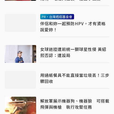
PR・台灣癌症基金會
伴侶和妳一起預防HPV，才有資格
說愛妳！
女球迷控遭前統一獅球星性侵 黃紹
熙否認：遭設局
用過紙餐具不能直接當垃圾丟！三步
驟回收
解放軍展示機器狗、機器狼 可搭載
飛彈與機槍 執行攻堅任務