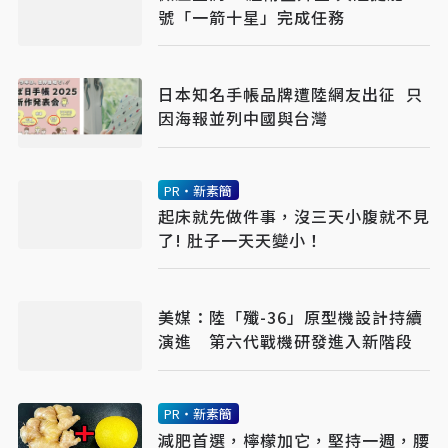
號「一箭十星」完成任務
日本知名手帳品牌遭陸網友出征 只
因海報並列中國與台灣
PR・新素簡
起床就先做件事，沒三天小腹就不見
了! 肚子一天天變小！
美媒：陸「殲-36」原型機設計持續
演進 第六代戰機研發進入新階段
PR・新素簡
減肥首選，檸檬加它，堅持一週，腰