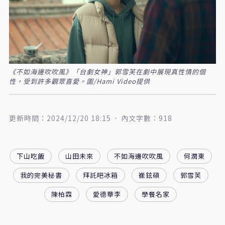
《不如海邊吹吹風》「台劇女神」郭雪芙在劇中展現真性情的個
性，受到許多觀眾喜愛。圖/Hami Video提供
更新時間：2024/12/20 18:15
內文字數：918
下山吃飯
山田未來
不如海邊吹吹風
何潤東
我的完美秘書
拜託吧冰箱
崔鉉碩
郭雪芙
陳柏霖
愛德華李
學餐名家