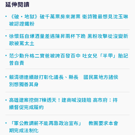
延伸閱讀
《破·地獄》破千萬票房來謝票 衛詩雅最想見沈玉琳
被認證鐵粉
徐懷鈺自爆酒量差遇陳昇兩杯下跪 黑粉攻擊從沒變新
歌被罵太土
范少勳升格二寶爸被誇百發百中 吐女兒「半甲」胎記
曾自責
賴清德連續敲打彰化議長、縣長 國民黨地方諸侯
別想獨善其身
高雄建案挖倒7棟透天！建商喊沒錢賠 高市府：持
續督促完成履約
「軍公教調薪不能再靠政治宣布」 教團要求本會
期完成法制化