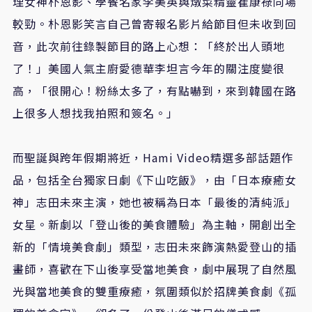
理女神朴恩影、學餐名家李美英與燉菜精靈崔康祿同場
較勁。朴恩影笑言自己曾寄報名影片給節目但未收到回
音，此次前往錄製節目的路上心想：「終於出人頭地
了！」美國人氣主廚愛德華李坦言今年的關注度變很
高，「很開心！粉絲太多了，有點嚇到，來到韓國在路
上很多人想找我拍照和簽名。」
而聖誕與跨年假期將近，
Hami Video
精選多部話題作
品，包括全台獨家日劇《下山吃飯》，由「日本療癒女
神」志田未來主演，她也被稱為日本「最後的清純派」
女星。新劇以「登山後的美食體驗」為主軸，開創出全
新的「情境美食劇」類型，志田未來飾演熱愛登山的插
畫師，喜歡在下山後享受當地美食，劇中展現了自然風
光與當地美食的雙重療癒，氛圍類似於招牌美食劇《孤