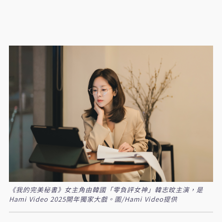
《我的完美秘書》女主角由韓國「零負評女神」韓志旼主演，是
Hami Video 2025開年獨家大戲。圖/Hami Video提供