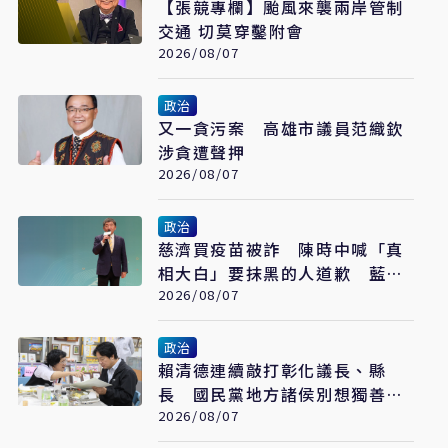
【張競專欄】颱風來襲兩岸管制
交通 切莫穿鑿附會
2026/08/07
政治
又一貪污案 高雄市議員范織欽
涉貪遭聲押
2026/08/07
政治
慈濟買疫苗被詐 陳時中喊「真
相大白」要抹黑的人道歉 藍白
反擊了
2026/08/07
政治
賴清德連續敲打彰化議長、縣
長 國民黨地方諸侯別想獨善其
身
2026/08/07