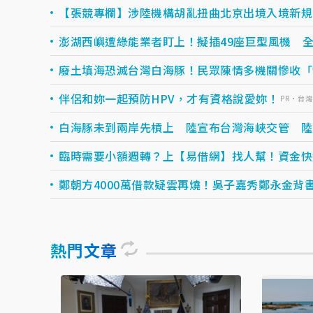
【張競專欄】涉陸機構胡亂扭曲北京出境入境新規
澎湖西嶼遭綠能業者盯上！擬插49座巨型風機 
廢土填海恐滅台灣白海豚！民眾陳情多機關慘收「
伴侶和妳一起預防HPV，才有資格說愛妳！
PR・台
白海豚未到兩岸先槓上 陸宣布台灣海峽交管 陸
臨時需要小額週轉？上【易借網】找人幫！資金快速到
鄭朝方4000萬借款疑雲再燒！吳子嘉秀鄭永金背書
熱門文章