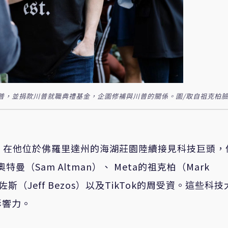
川普，並捐款川普就職典禮基金，企圖修補與川普的關係。圖/取自祖克柏
ump）在他位於佛羅里達州的海湖莊園陸續接見科技巨頭，
奧特曼（Sam Altman）、 Meta的祖克柏（Mark
斯（Jeff Bezos）以及TikTok的周受資。這些科
影響力。