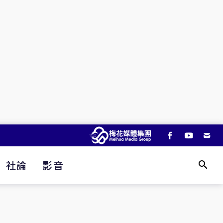
社論
影音