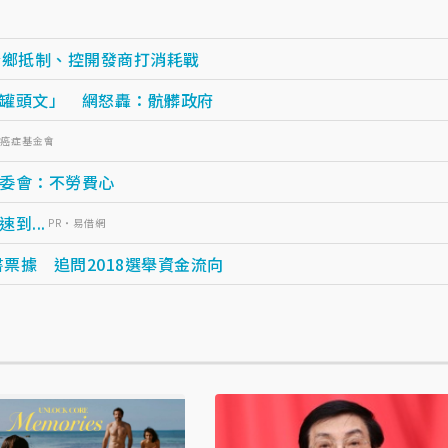
全鄉抵制、控開發商打消耗戰
罐頭文」 網怒轟：骯髒政府
灣癌症基金會
委會：不勞費心
...
PR・易借網
票據 追問2018選舉資金流向