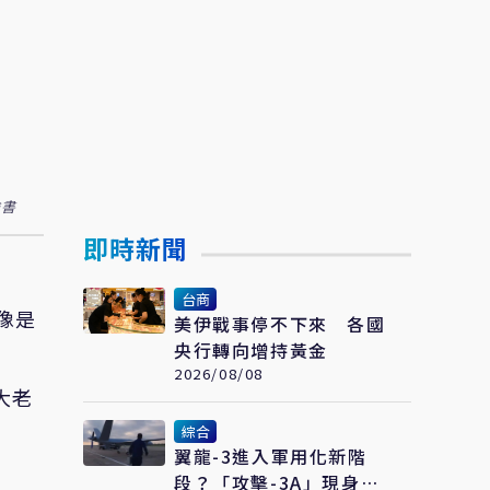
臉書
即時新聞
台商
像是
美伊戰事停不下來 各國
央行轉向增持黃金
2026/08/08
技大老
綜合
翼龍-3進入軍用化新階
段？「攻擊-3A」現身聯