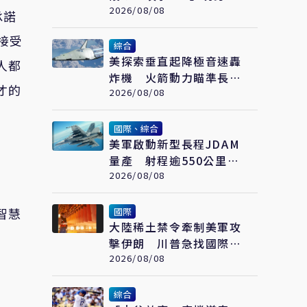
合作戰演練
2026/08/08
承諾
日接受
綜合
美探索垂直起降極音速轟
人都
炸機 火箭動力瞄準長程
才的
高速打擊
2026/08/08
國際、綜合
美軍啟動新型長程JDAM
量產 射程逾550公里、
低成本 防區外打擊新利
2026/08/08
器
智慧
國際
大陸稀土禁令牽制美軍攻
擊伊朗 川普急找國際礦
業巨頭開會反制
2026/08/08
綜合