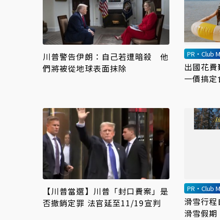
PR・Club M
川普警告伊朗：自己若遭暗殺 他
出國花費
們將被從地球表面抹除
一價搞定
PR・Club M
【川普當選】川普「封口費案」是
滑雪行程
否撤銷定罪 法官延至11/19宣判
滑雪假期