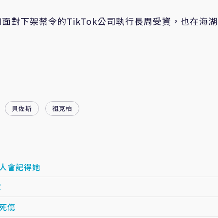
面對下架禁令的TikTok公司執行長周受資，也在海
貝佐斯
祖克柏
沒人會記得她
軍
死傷