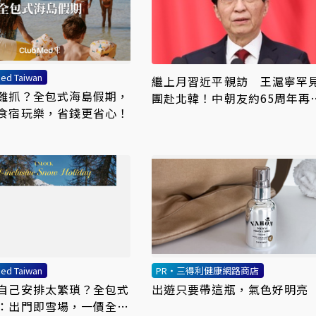
ed Taiwan
繼上月習近平親訪 王滬寧罕
難抓？全包式海島假期，
團赴北韓！中朝友約65周年再
食宿玩樂，省錢更省心！
溫
ed Taiwan
PR・三得利健康網路商店
自己安排太繁瑣？全包式
出遊只要帶這瓶，氣色好明亮
：出門即雪場，一價全包