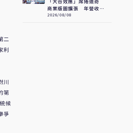
「大谷效應」席捲道奇
商業版圖擴張 年營收衝
破322億元 只是起點
2026/08/08
第二
家利
對川
的第
總統候
舉爭