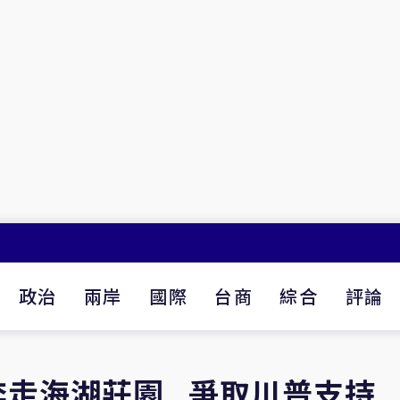
政治
兩岸
國際
台商
綜合
評論
奔走海湖莊園 爭取川普支持