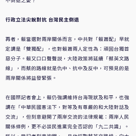
行政立法尖銳對抗 台灣民主倒退
再者，賴當選對兩岸關係而言，中共對「賴蕭配」早就
定調是「雙獨配」，也對賴蕭兩人定性為：頑固台獨首
惡分子。賴又口口聲聲説，大陸政策將延續「蔡英文路
線」，而蔡的路線就是仇中、抗中及反中，可預見的是
兩岸關係將益發緊張。
在國際記者會上，賴仍強調維持台海現狀及和平，也強
調在「中華民國憲法下，對等及有尊嚴的和大陸對話及
交流」，但刻意避開了兩岸交流的法律規範：兩岸人民
關係條例，更不必談民進黨完全否認的「九二共識」。
所以，當記者刻意詢問，一旦他採取蔡英文路線，向大