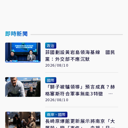
即時新聞
政治
菲國劃設黃岩島領海基線 國民
黨：外交部不應沉默
2026/08/10
國際
「獅子被驢領導」預言成真？赫
格塞斯符合軍事無能3特徵
《軍事無能心理學》半世紀後受
2026/08/10
矚目
兩岸、國際
長崎原爆館更新展示將南京「大
屠殺」變「事件」 央視：日本