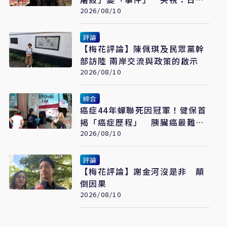
又在偷改歷史
2026/08/10
評論
【梅花評論】陳佩琪及民眾黨幹
部訪陸 兩岸交流與政策的啟示
2026/08/10
綜合
癌症44年蟬聯死因冠軍！健保首
揭「癌症歷程」 胰臟癌最難
治、肺癌驚見院際差41.8個百分
2026/08/10
點
評論
【梅花評論】謝金河沒是非 顛
倒因果
2026/08/10