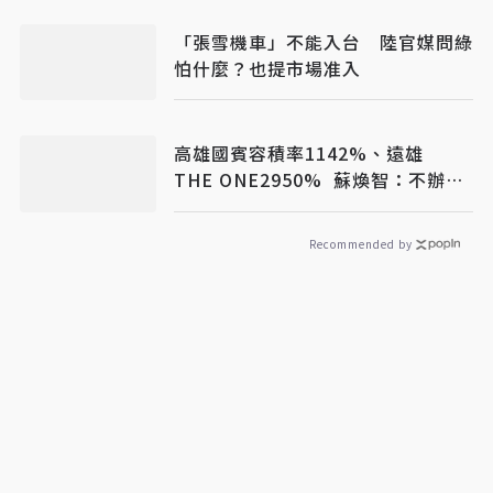
「張雪機車」不能入台 陸官媒問綠
怕什麼？也提市場准入
高雄國賓容積率1142%、遠雄
THE ONE2950% 蘇煥智：不辦陳
其邁說不過去
Recommended by