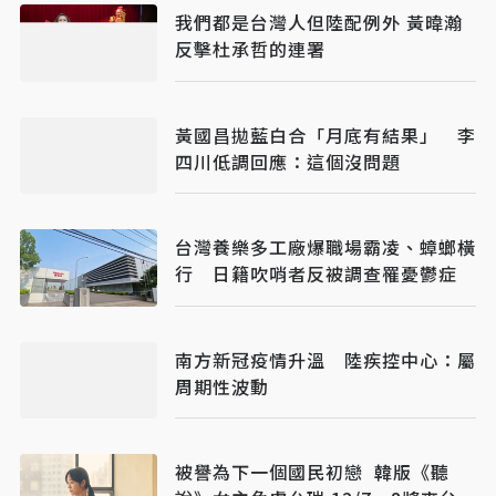
我們都是台灣人但陸配例外 黃暐瀚
反擊杜承哲的連署
黃國昌拋藍白合「月底有結果」 李
四川低調回應：這個沒問題
台灣養樂多工廠爆職場霸凌、蟑螂橫
行 日籍吹哨者反被調查罹憂鬱症
南方新冠疫情升溫 陸疾控中心：屬
周期性波動
被譽為下一個國民初戀 韓版《聽