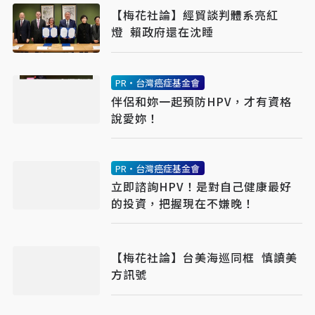
【梅花社論】經貿談判體系亮紅
燈 賴政府還在沈睡
PR・台灣癌症基金會
伴侶和妳一起預防HPV，才有資格
說愛妳！
PR・台灣癌症基金會
立即諮詢HPV！是對自己健康最好
的投資，把握現在不嫌晚！
【梅花社論】台美海巡同框 慎讀美
方訊號