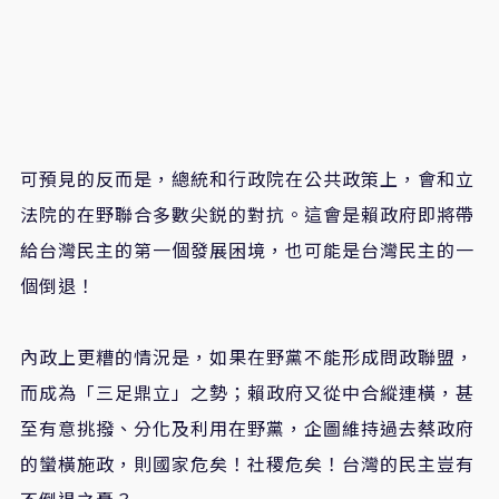
可預見的反而是，總統和行政院在公共政策上，會和立
法院的在野聯合多數尖鋭的對抗。這會是賴政府即將帶
給台灣民主的第一個發展困境，也可能是台灣民主的一
個倒退！
內政上更糟的情況是，如果在野黨不能形成問政聯盟，
而成為「三足鼎立」之勢；賴政府又從中合縱連橫，甚
至有意挑撥、分化及利用在野黨，企圖維持過去蔡政府
的蠻橫施政，則國家危矣！社稷危矣！台灣的民主豈有
不倒退之憂？