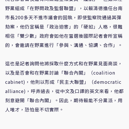
野黨組成「在野問政及監督聯盟」，以賴清德擔任台南
市長200多天不進市議會的固執，即使監察院通過其彈
劾案，他仍宣稱是「政治迫害」的「硬抝」人格，很難
相信「雙少數」政府會如他在當選後國際記者會所宣稱
的，會邀請在野黨進行「參與、溝通、協調、合作」。
這也是記者詢問他將採取什麼方式和在野黨見面商談，
以及是否會和在野黨討論「聯合內閣」（coalition
cabinet)，他則以形成「民主大聯盟」（democratic
alliance)，呼弄過去，從中文及口譯的英文來看，他都
刻意避開「聯合內閣」。因此，期待賴能不分黨派，用
人唯才，恐怕是不切實際。