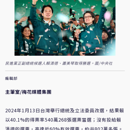
民進黨正副總統候選人賴清德、蕭美琴取得勝選。圖/中央社
編輯部
主筆室/梅花媒體集團
2024年1月13日台灣舉行總統及立法委員改選，結果賴
以40.1%的得票率540萬268張選票當選；沒有投給賴
清德的選票，高達近60%有效選票，約共802萬多張。