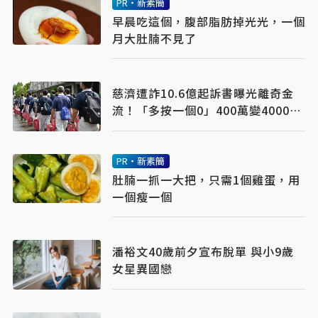
PR・新素簡
早晨吃這個，腹部脂肪掉光光，一個
月大肚腩不見了
慈濟遭詐10.6億起訴書曝光離奇金
流！「多按一個0」400萬變4000
萬 且真匯出去
PR・新素簡
肚腩一抓一大把，只需1個雞蛋，用
一個瘦一個
潘裕文40歲前夕宣布脫單 與小9歲
女星異國戀