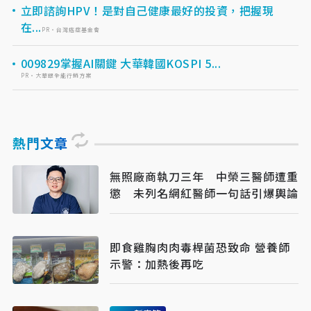
立即諮詢HPV！是對自己健康最好的投資，把握現
在...
PR・台灣癌症基金會
009829掌握AI關鍵 大華韓國KOSPI 5...
PR・大華銀全能行銷方案
熱門文章
無照廠商執刀三年 中榮三醫師遭重
懲 未列名網紅醫師一句話引爆輿論
即食雞胸肉肉毒桿菌恐致命 營養師
示警：加熱後再吃