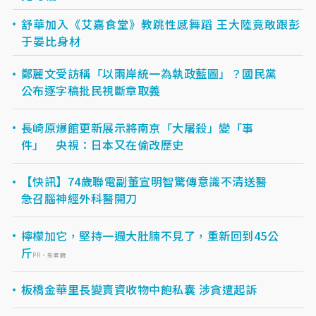
舒華加入《艾嘉食堂》教跳性感舞蹈 王大陸竟敢跟彭
于晏比身材
鄭麗文受訪稱「以兩岸統一為執政藍圖」？國民黨
公布逐字稿批民視斷章取義
長崎原爆館更新展示將南京「大屠殺」變「事
件」 央視：日本又在偷改歷史
【快訊】74歲聯電副董宣明智驚傳意識不清送醫
急召腦神經外科醫開刀
檸檬加它，堅持一週大肚腩不見了，重新回到45公
斤
PR・新素簡
板橋金華里長變賣資收物中飽私囊 涉貪遭起訴