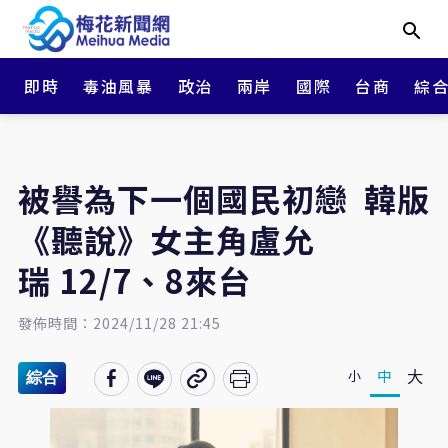
即時
毒油風暴
政治
兩岸
國際
台商
綜
被譽為下一個國民初戀 韓版
《聽說》女主角盧允
瑞 12/7、8來台
發佈時間：2024/11/28 21:45
大
中
小
綜合