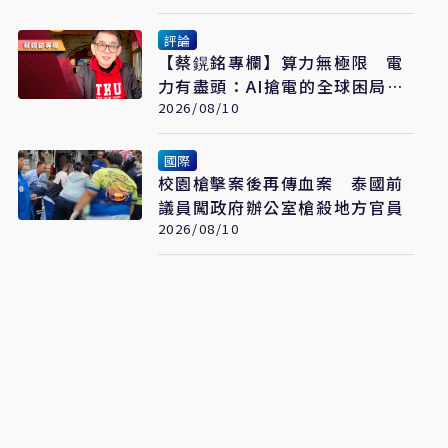
評論
【蔡鎤銘專欄】算力無極限 電
力有盡頭：AI搶電的全球困局與
突圍
2026/08/10
國際
校園槍擊案後再傳血案 泰國前
議員闖政府辦公室槍殺地方官員
2026/08/10