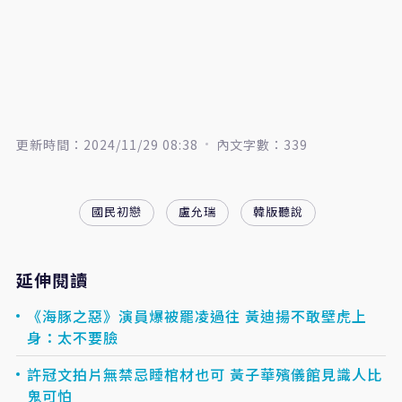
更新時間：2024/11/29 08:38
內文字數：339
國民初戀
盧允瑞
韓版聽說
延伸閱讀
《海豚之惡》演員爆被罷凌過往 黃迪揚不敢壁虎上
身：太不要臉
許冠文拍片無禁忌睡棺材也可 黃子華殯儀館見識人比
鬼可怕