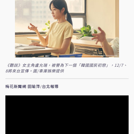
《聽說》女主角盧允瑞，被譽為下一個「韓國國民初戀」，12/7、
8將來台宣傳。圖/車庫娛樂提供
梅花新聞網 田瑜萍/台北報導