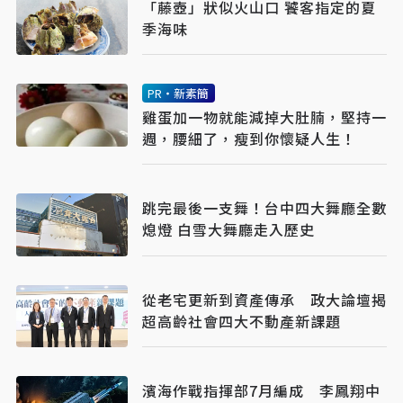
「藤壺」狀似火山口 饕客指定的夏
季海味
PR・新素簡
雞蛋加一物就能減掉大肚腩，堅持一
週，腰細了，瘦到你懷疑人生！
跳完最後一支舞！台中四大舞廳全數
熄燈 白雪大舞廳走入歷史
從老宅更新到資產傳承 政大論壇揭
超高齡社會四大不動產新課題
濱海作戰指揮部7月編成 李鳳翔中