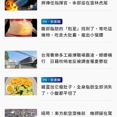
將傳任指揮官、本部設在雲林虎尾
PR・新素簡
腹部脂肪的「剋星」找到了，常吃這
幾物，吃走大肚囊，瘦出小蠻腰
台灣養樂多工廠爆職場霸凌、蟑螂橫
行 日籍吹哨者反被調查罹憂鬱症
PR・新素簡
雞蛋加它瘦肚子，全身脂肪全部消失
了，小腹都平坦了
紐時：東方航空墜機前 機師疑在駕