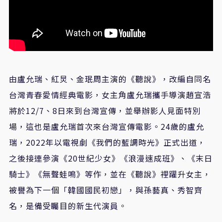
由盧允瑞、紅炅、金珉周主演的《聽說》，改編自同名
台灣青春愛情經典電影，女主角盧允瑞攜手導演趙宣浩
將於12/7、8日來到台灣宣傳，並舉辦影人見面特別
場，這也是盧允瑞首次來台灣宣傳電影。24歲的盧允
瑞，2022年以電視劇《我們的藍調時光》正式出道，
之後接連參演《20世紀少女》《浪漫速成班》、《末日
騎士》《無聲蛙鳴》等作，並在《聽說》裡躍升女主，
被譽為下一個「韓國國民初戀」，與孫藝真、秀智齊
名，是備受矚目的新生代演員。