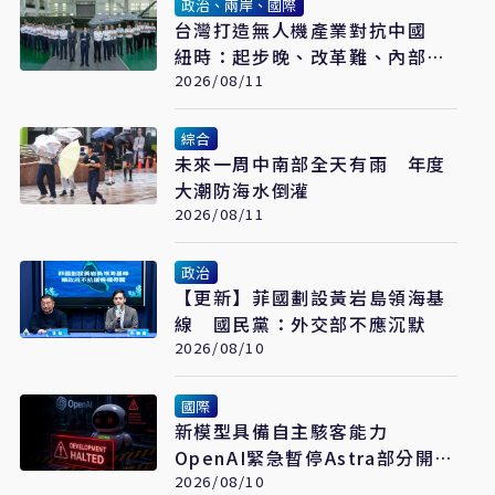
政治、兩岸、國際
台灣打造無人機產業對抗中國
紐時：起步晚、改革難、內部分
歧成阻力
2026/08/11
綜合
未來一周中南部全天有雨 年度
大潮防海水倒灌
2026/08/11
政治
【更新】菲國劃設黃岩島領海基
線 國民黨：外交部不應沉默
2026/08/10
國際
新模型具備自主駭客能力
OpenAI緊急暫停Astra部分開發
工作
2026/08/10