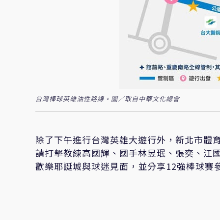
台灣棒球英雄油性路線。圖／取自中華文化總會
除了下午進行台灣英雄大遊行外，新北市體育
請打擊教練高國輝、國手林昱珉、張奕、江國
歡樂耶誕城與球迷見面，並分享12強棒球賽