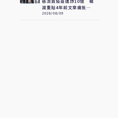
慈濟買疫苗遭詐10億 楊
渡重貼4年前文章痛批：
若非政府阻擋會這樣嗎？
2026/08/09