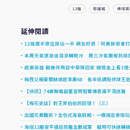
12強
耶誕城
棒球英
延伸閱讀
12強選手原住民佔一半 網友好奇：阿美族很會
本周天氣逐漸由濕涼轉乾冷 周三冷氣團報到局部
感謝英雄 戰機伴飛迎中華隊回家 總獎金上看3億
梅西父親豪爾赫病逝享壽68 長年低調陪伴球王
【快訊】74歲聯電副董宣明智驚傳意識不清送醫
【梅花史話】對王昇伯伯的回憶！（三）
出國花費難抓？全包式海島假期，一價搞定食宿玩樂，
海巡12艘安平級巡防艦全數成軍 戰時可快速轉