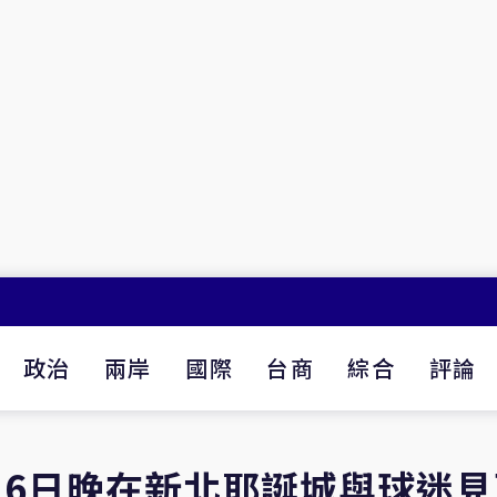
政治
兩岸
國際
台商
綜合
評論
26日晚在新北耶誕城與球迷見