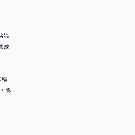
路論
換成
年稱
案，或