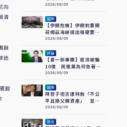
遭控203項爭議 外交部
2026/08/09
花向
啟動調查
賴清
國際
【伊朗危機】伊朗對重開
荷姆茲海峽提出強硬要
求 協議仍遙不可及
2026/08/09
團敲
評論
球迷
【夏一新專欄】慈濟被騙
10億 民進黨為何急著把
箭射回台中？
2026/08/09
北賓館
國際
拜登子坦言遭特赦「不公
市
平且損父親資產」 並揭
拜登癌症已擴散至骨骼
2026/08/09
政治