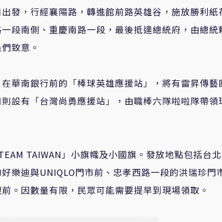
口出發，行經襄陽路，轉進館前路英雄谷，施放勝利紙
路一段南側、重慶南路一段，最後抵達總統府，由總統
員們致意。
。在華南銀行前的「棒球英雄應援站」，將有雷昇傳藝
前則設有「台灣尚勇應援站」，由職棒六隊啦啦隊帶領
EAM TAIWAN」小旗幟及小國旗。發放地點包括台
好樂迪與UNIQLO門市前、忠孝西路一段的洪瑞珍門
銀前。因數量有限，民眾可能需要提早到現場領取。