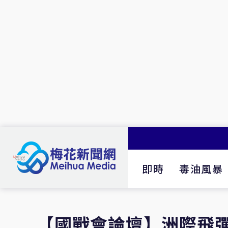
即時
毒油風暴
【國戰會論壇】洲際飛彈