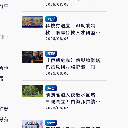
流賽開賽
2026/08/06
和平
兩岸
科技有溫度 AI助攻特
教 兩岸特教人才研習營
工事，
福州登場
2026/08/06
國際
【伊朗危機】傳與穆傑塔
巴意見相左將辭職 佩澤
動也
希齊揚闢謠堅稱會繼續總
2026/08/06
脅，
統職務
綜合
晴朗高溫入夜後水氣增
三颱鼎立！白海豚持續西
進周末起接近
2026/08/06
能受
得有
綜合