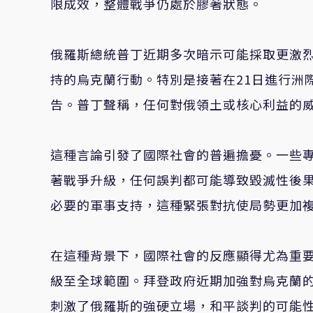
限成效，整體戰爭仍處於膠著狀態。
俄羅斯總統普丁近期多次暗示可能採取更激烈
持的烏克蘭行動。特別是接著在21日進行洲
告。普丁聲稱，任何對俄領土或核心利益的
這種言論引發了國際社會的普遍擔憂。一些
著戰爭升級，任何誤判都可能導致毀滅性後
必要的軍事支持，這種緊張對抗使局勢更加
在這種背景下，國際社會的反應顯得尤為重
級至全球範圍。拜登政府近期加強對烏克蘭
刺激了俄羅斯的強硬立場，和平談判的可能