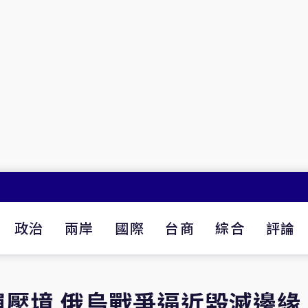
政治
兩岸
國際
台商
綜合
評論
壓境 俄烏戰爭逼近毀滅邊緣