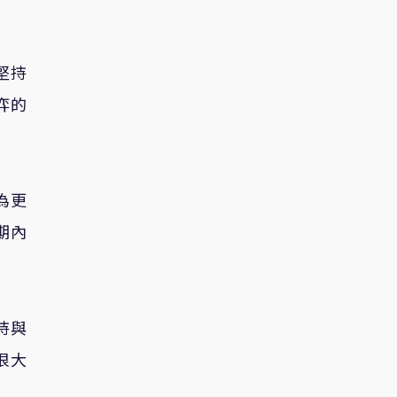
堅持
弈的
為更
期內
持與
很大