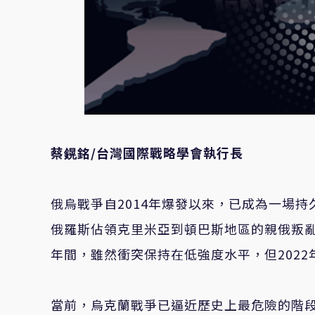
蔡鎤銘/台灣國際戰略學會執行長
俄烏戰爭自2014年爆發以來，已成為一場
俄羅斯佔領克里米亞到頓巴斯地區的親俄叛亂，
年間，雖然衝突保持在低強度水平，但202
當前，烏克蘭戰爭已逼近歷史上最危險的階