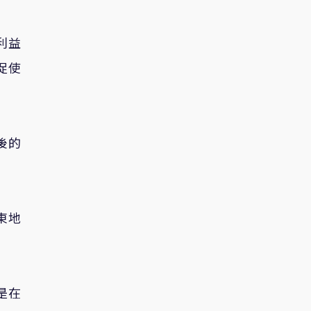
利益
促使
後的
東地
是在