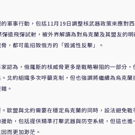
的軍事行動，包括11月19日調整核武器政策來應對
際彈道飛彈試射，被外界解讀為對烏克蘭及其盟友的明
威脅，都可能招致俄方的「毀滅性反擊」。
專家認為，俄羅斯的核威脅更多是戰略嚇阻的一部分，
果。北約組織多次呼籲克制，但也強調將繼續為烏克蘭
複雜。
要。歐盟與北約需要在穩定烏克蘭的同時，設法避免戰
的援助，包括提供精準打擊武器與防空系統，但這也進
性因而更加渺茫。