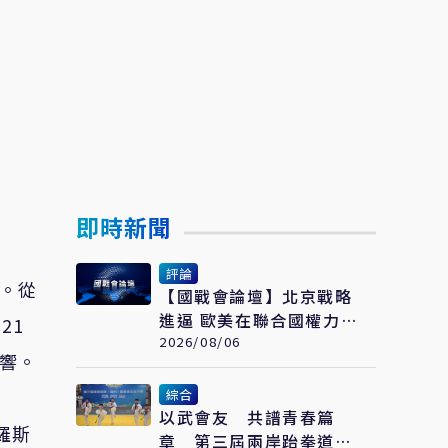
即時新聞
評論
題。從
【國戰會論壇】北京戰略
進逼 歐美在聯合國權力式
21
微
2026/08/06
影響。
綜合
以武會友 共譜青春篇
羅斯
章 第三屆兩岸跆拳道交