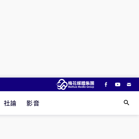
社論
影音