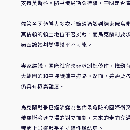
支持莫斯科。隨著俄烏衝突持續，中國是否
儘管各國領導人多次呼籲通過談判結束俄烏
其佔領的領土地位不容挑戰，而烏克蘭則要
局面讓談判變得幾乎不可能。
專家建議，國際社會應尋求創造條件，推動
大範圍的和平協議鋪平道路。然而，這需要
仍具有極高難度。
烏克蘭戰爭已經演變為當代最危險的國際衝
俄羅斯強硬立場的對立加劇，未來的走向充
程度上影響戰爭的持續性與結局。