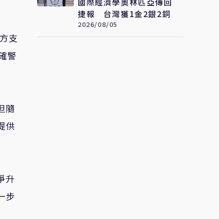
國際經濟學奧林匹亞傳回
捷報 台灣獲1金2銀2銅
2026/08/05
西方支
確警
但隨
提供
爭升
一步