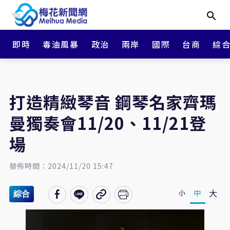
即時
毒油風暴
政治
兩岸
國際
台商
綜
打造精緻琴音 鋼琴名家齊瑪
曼獨奏會11/20、11/21登
場
發佈時間：2024/11/20 15:47
大
中
小
綜合