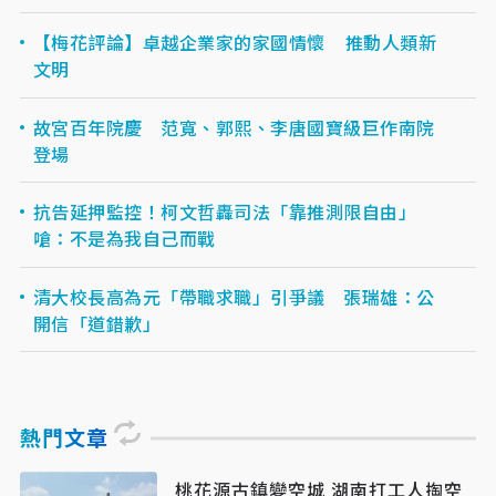
【梅花評論】卓越企業家的家國情懷 推動人類新
文明
故宮百年院慶 范寬、郭熙、李唐國寶級巨作南院
登場
抗告延押監控！柯文哲轟司法「靠推測限自由」
嗆：不是為我自己而戰
清大校長高為元「帶職求職」引爭議 張瑞雄：公
開信「道錯歉」
熱門文章
桃花源古鎮變空城 湖南打工人掏空