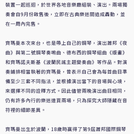
裝置一起巡迴，於世界各地音樂廳組裝、演出。兩場獨
奏會自9月份啟售後，立即在古典樂迷間造成轟動，並
在一周內完售。
齊瑪曼本次來台，也是帶上自己的鋼琴，演出蕭邦《夜
曲》與第二號鋼琴奏鳴曲、德布西的鋼琴組曲《版畫》
和齊瑪諾夫斯基《波蘭民謠主題變奏曲》等作品。對演
奏鋪排相當執著的齊瑪曼，曾表示自己會為每首曲目準
備至少三套不同指法，並根據演出當下的音場與心境，
來選擇不同的詮釋方式。因此儘管兩晚演出曲目相同，
仍有許多內行的樂迷連買兩場，只為探究大師隱藏在音
符裡的細節差異。
齊瑪曼出生於波蘭，18歲時贏得了第9屆蕭邦國際鋼琴