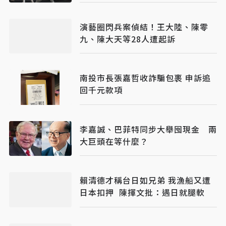
演藝圈閃兵案偵結！王大陸、陳零
九、陳大天等28人遭起訴
南投市長張嘉哲收詐騙包裹 申訴追
回千元款項
李嘉誠、巴菲特同步大舉囤現金 兩
大巨頭在等什麼？
賴清德才稱台日如兄弟 我漁船又遭
日本扣押 陳揮文批：遇日就腿軟