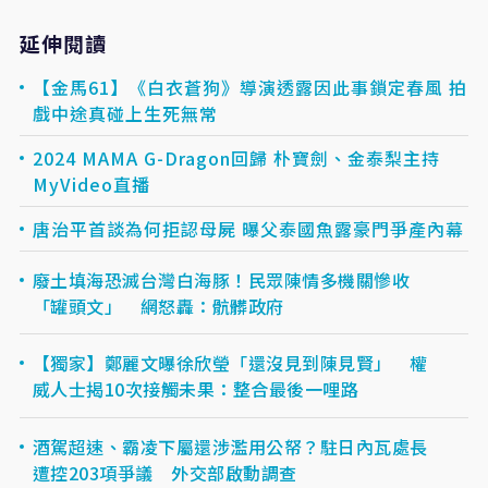
延伸閱讀
【金馬61】《白衣蒼狗》導演透露因此事鎖定春風 拍
戲中途真碰上生死無常
2024 MAMA G-Dragon回歸 朴寶劍、金泰梨主持
MyVideo直播
唐治平首談為何拒認母屍 曝父泰國魚露豪門爭產內幕
廢土填海恐滅台灣白海豚！民眾陳情多機關慘收
「罐頭文」 網怒轟：骯髒政府
【獨家】鄭麗文曝徐欣瑩「還沒見到陳見賢」 權
威人士揭10次接觸未果：整合最後一哩路
酒駕超速、霸凌下屬還涉濫用公帑？駐日內瓦處長
遭控203項爭議 外交部啟動調查