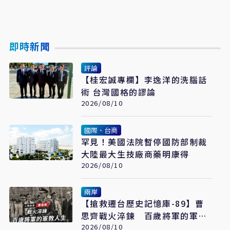
即時新聞
評論
【桂宏誠專欄】李逸洋的洗腦話
術 台灣國格的謬論
2026/08/10
國際、台商
罕見！美國法院暫停國防部制裁
大陸最大生技廠商藥明康得
2026/08/10
兩岸
【搶救遷台歷史記憶庫-89】曹
思齊戰火淬鍊 百歲將軍的軍教
人生
2026/08/10