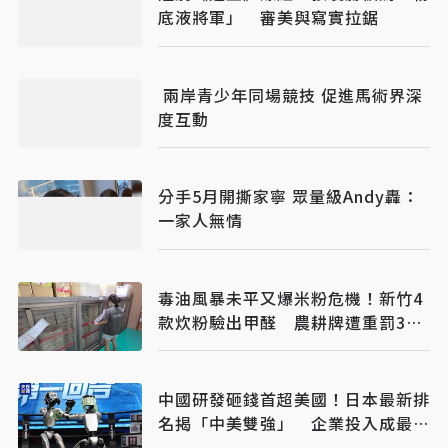
底液將軍」 審美與寫實拉鋸
兩岸青少年同場競技 促進馬術界深
度互動
分手5月開撕家寧 眾量級Andy轟：
一家人無情
毒油風暴未平又爆米粉危機！新竹4
款炊粉驗出甲醛 農耕牌遭重罰384
萬
中國研發砸錢首超美國！日本最新排
名揭「中美雙強」 企業投入成最大
推力