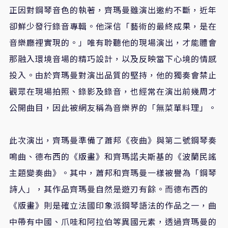
正因對鋼琴音色的執著，齊瑪曼雖演出邀約不斷，近年
卻鮮少發行錄音專輯。他深信「藝術的最終成果，是在
音樂廳裡實現的。」唯有聆聽他的現場演出，才能體會
那融入環境音場的精巧設計，以及反映當下心境的情感
投入。由於齊瑪曼對演出品質的堅持，他的獨奏會禁止
觀眾在現場拍照、錄影及錄音，也經常在演出前幾周才
公開曲目，因此被網友稱為音樂界的「無菜單料理」。
此次演出，齊瑪曼準備了蕭邦《夜曲》與第二號鋼琴奏
鳴曲、德布西的《版畫》和齊瑪諾夫斯基的《波蘭民謠
主題變奏曲》。其中，蕭邦和齊瑪曼一樣被譽為「鋼琴
詩人」，其作品齊瑪曼自然是遊刃有餘。而德布西的
《版畫》則是確立法國印象派鋼琴語法的作品之一，曲
中帶有中國、爪哇和阿拉伯等異國元素，透過齊瑪曼的