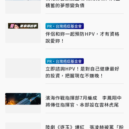
積蓄的夢想變負債
PR・台灣癌症基金會
伴侶和妳一起預防HPV，才有資格
說愛妳！
PR・台灣癌症基金會
立即諮詢HPV！是對自己健康最好
的投資，把握現在不嫌晚！
濱海作戰指揮部7月編成 李鳳翔中
將傳任指揮官、本部設在雲林虎尾
陸劇《逐玉》爆紅 張凌赫被罵「粉