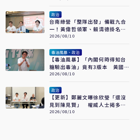
政治
台南綠營「整隊出發」備戰九合
一！黃偉哲領軍、賴清德掛名譽
主委 謝龍介仍單兵作戰
2026/08/10
毒油風暴、政治
【毒油風暴】「內閣何時得知台
糖驗出毒油」竟有3版本 黃國
昌痛批賴政府說謊卸責
2026/08/10
政治
【更新】鄭麗文曝徐欣瑩「還沒
見到陳見賢」 權威人士揭多次
接觸後終碰面！整合最後一哩路
2026/08/10