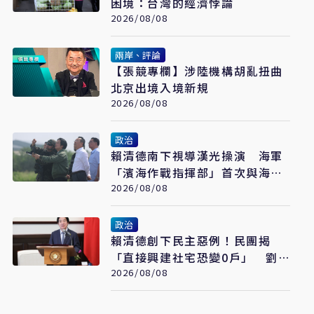
困境：台灣的經濟悖論
2026/08/08
兩岸、評論
【張競專欄】涉陸機構胡亂扭曲
北京出境入境新規
2026/08/08
政治
賴清德南下視導漢光操演 海軍
「濱海作戰指揮部」首次與海巡
聯合操演
2026/08/08
政治
賴清德創下民主惡例！民團揭
「直接興建社宅恐變0戶」 劉
世芳駁：以偏概全
2026/08/08