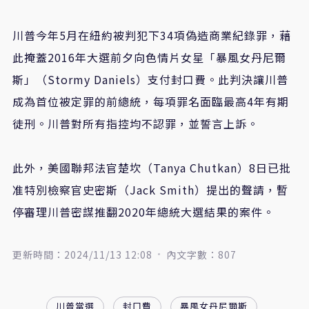
川普今年5月在紐約被判犯下34項偽造商業紀錄罪，藉
此掩蓋2016年大選前夕向色情片女星「暴風女丹尼爾
斯」（Stormy Daniels）支付封口費。此判決讓川普
成為首位被定罪的前總統，每項罪名面臨最高4年有期
徒刑。川普對所有指控均不認罪，並誓言上訴。
此外，美國聯邦法官楚坎（Tanya Chutkan）8日已批
准特別檢察官史密斯（Jack Smith）提出的聲請，暫
停審理川普密謀推翻2020年總統大選結果的案件。
更新時間：2024/11/13 12:08
內文字數：807
川普當選
封口費
暴風女丹尼爾斯