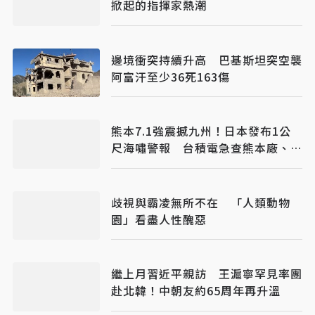
掀起的指揮家熱潮
邊境衝突持續升高 巴基斯坦突空襲
阿富汗至少36死163傷
熊本7.1強震撼九州！日本發布1公
尺海嘯警報 台積電急查熊本廠、交
通一度停擺
歧視與霸凌無所不在 「人類動物
園」看盡人性醜惡
繼上月習近平親訪 王滬寧罕見率團
赴北韓！中朝友約65周年再升溫