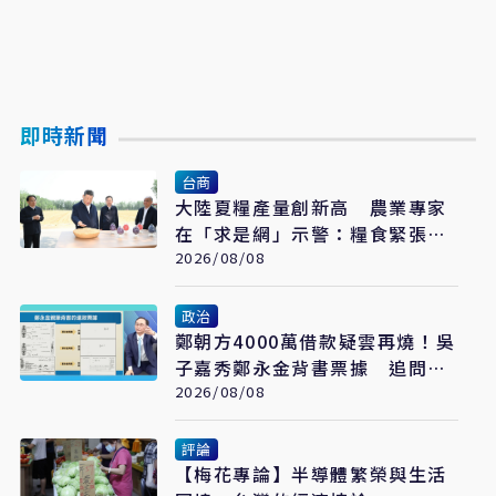
即時新聞
台商
大陸夏糧產量創新高 農業專家
在「求是網」示警：糧食緊張會
長期存在
2026/08/08
政治
鄭朝方4000萬借款疑雲再燒！吳
子嘉秀鄭永金背書票據 追問
2018選舉資金流向
2026/08/08
評論
【梅花專論】半導體繁榮與生活