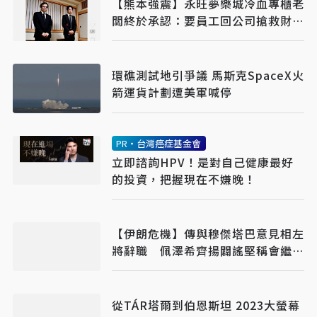
【熊本強震】永旺夢樂城冷血專櫃老
闆終於承認：要員工回公司搶救財務
才導致死亡
環礁測試地引爭議 馬斯克SpaceX火
箭運貨計劃遭美軍喊停
PR・台灣癌症基金會
立即諮詢HPV！是對自己健康最好
的投資，把握現在不嫌晚！
【伊朗危機】傳與穆傑塔巴意見相左
將辭職 佩澤希齊揚闢謠堅稱會繼續
總統職務
從TÁR塔爾到伯恩斯坦 2023大螢幕