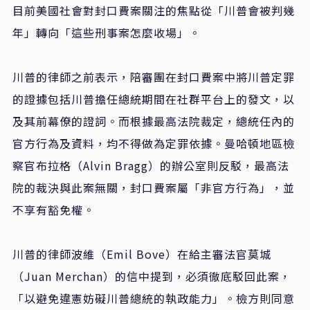
目前美國社會對封口費案關注的焦點從「川普會被判幾
年」轉向「這些刑事案怎麼收場」。
川普的律師之前表示，陪審團在封口費案中將川普定罪
的證據包括川普擔任總統期間在社群平台上的發文，以
及其前幕僚的證詞。而根據最高法院裁定，總統任內的
官方行為及資料，均不得做為定罪依據。曼哈頓地區檢
察官布拉格（Alvin Bragg）的辦公室則反駁，最高法
院的裁決與此案無關，封口費案屬「非官方行為」，並
不享有豁免權。
川普的律師波維（Emil Bove）在給主審法官莫城
（Juan Merchan）的信中提到，必須徹底駁回此案，
「以避免違憲妨礙川普總統的執政能力」。檢方則同意