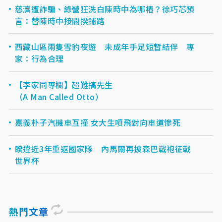
慈濟遭詐騙、綠營狂洗白陳時中為哪樁？徐巧芯預
言：替陳時中接閣揆鋪路
西藏山區兩隻雪豹夜遊 未成年手足短暫結伴 專
家：行為合理
【李家同專欄】超難搞先生
（A Man Called Otto）
嘉義朴子汽機車互撞 女大生噴飛對向車道慘死
睽違近3年重返國家隊 內馬爾再披森巴戰袍征戰
世界杯
熱門文章