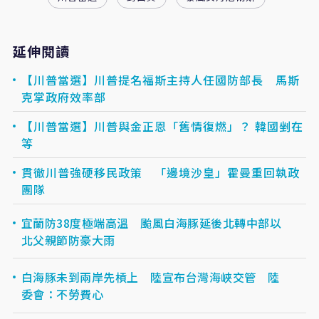
延伸閱讀
【川普當選】川普提名福斯主持人任國防部長 馬斯
克掌政府效率部
【川普當選】川普與金正恩「舊情復燃」？ 韓國剉在
等
貫徹川普強硬移民政策 「邊境沙皇」霍曼重回執政
團隊
宜蘭防38度極端高溫 颱風白海豚延後北轉中部以
北父親節防豪大雨
白海豚未到兩岸先槓上 陸宣布台灣海峽交管 陸
委會：不勞費心