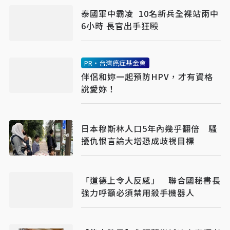
泰國軍中霸凌 10名新兵全裸站雨中
6小時 長官出手狂毆
PR・台灣癌症基金會
伴侶和妳一起預防HPV，才有資格
說愛妳！
日本穆斯林人口5年內幾乎翻倍 騷
擾仇恨言論大增恐成歧視目標
「道德上令人反感」 聯合國秘書長
強力呼籲必須禁用殺手機器人