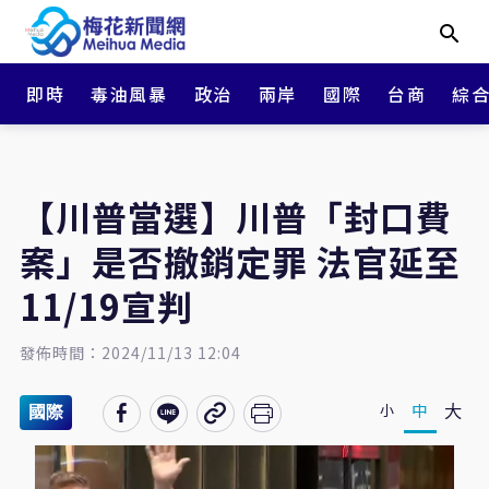
即時
毒油風暴
政治
兩岸
國際
台商
綜
【川普當選】川普「封口費
案」是否撤銷定罪 法官延至
11/19宣判
發佈時間：2024/11/13 12:04
大
中
小
國際