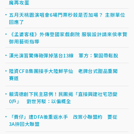
魔再攻蛋
五月天桃園演唱會6場門票秒殺是否加場？ 主辦單位
回應了
《孟婆客棧》外傳登國家戲劇院 服裝設計請來侯孝賢
御用藝術指導
漢光演習驚傳砲彈掉落台13線 軍方：繫固帶鬆脫
陸資CFB集團接手大陸鮮芋仙 老牌台式甜品重闖
賽道
賴清德創下民主惡例！民團揭「直接興建社宅恐變
0戶」 劉世芳駁：以偏概全
「費仔」遭DFA後重返水手 改簽小聯盟約 要從
3A拚回大聯盟