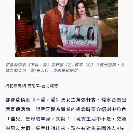
都會愛情劇《不愛，愛》張軒睿（左) 韓寧（右）共度光棍節，合
體為戲宣傳。圖/良人行、東森電視提供
梅花新聞網 田瑜萍/台北報導
都會愛情劇《不愛，愛》男女主角張軒睿、韓寧合體出
席宣傳活動，陽明牙醫系畢業的學霸韓寧介紹劇中角色
「佳兒」是母胎單身，笑說：「現實生活中不是，交過
的男友大概一隻手比得出來，現在有對象是圈外人
K
先