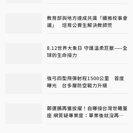
教育部與地方達成共識「續推校事會
議」 培育公費生解決教師荒
8.12世界大象日 守護溫柔巨獸——全
球的生命接力
強弓四型飛彈射程1500公里 首度
曝光 台多層防空戰力升級
鄭運鵬再獲拔擢！自曝接台灣世曦董
座 網質疑專業度：畢業後就沒再碰
土木