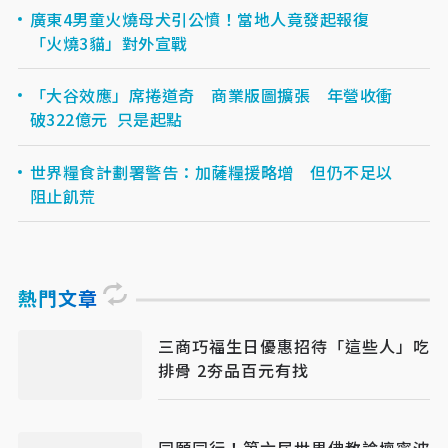
廣東4男童火燒母犬引公憤！當地人竟發起報復
「火燒3貓」對外宣戰
「大谷效應」席捲道奇 商業版圖擴張 年營收衝
破322億元 只是起點
世界糧食計劃署警告：加薩糧援略增 但仍不足以
阻止飢荒
熱門文章
三商巧福生日優惠招待「這些人」吃
排骨 2夯品百元有找
同願同行！第六屆世界佛教論壇寧波