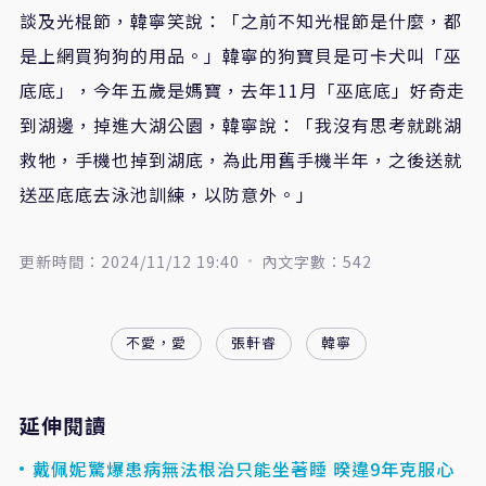
談及光棍節，韓寧笑說：「之前不知光棍節是什麼，都
是上網買狗狗的用品。」韓寧的狗寶貝是可卡犬叫「巫
底底」，今年五歲是媽寶，去年
11
月「巫底底」好奇走
到湖邊，掉進大湖公園，韓寧說：「我沒有思考就跳湖
救牠，手機也掉到湖底，為此用舊手機半年，之後送就
送巫底底去泳池訓練，以防意外。」
更新時間：2024/11/12 19:40
內文字數：542
不愛，愛
張軒睿
韓寧
延伸閱讀
戴佩妮驚爆患病無法根治只能坐著睡 暌違9年克服心