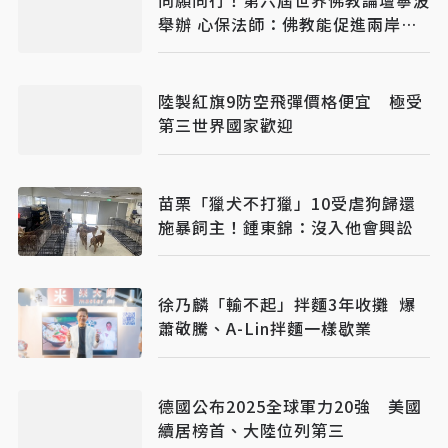
舉辦 心保法師：佛教能促進兩岸發
展
陸製紅旗9防空飛彈價格便宜 極受
第三世界國家歡迎
苗栗「獵犬不打獵」10受虐狗歸還
施暴飼主！鍾東錦：沒入他會興訟
徐乃麟「輸不起」拌麵3年收攤 爆
蕭敬騰、A-Lin拌麵一樣歇業
德國公布2025全球軍力20強 美國
續居榜首、大陸位列第三