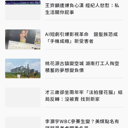
王齊麟遭爆負心漢 經紀人怒懟：私
生活關你屁事
AI短劇引爆影視革命 銀髮族恐成
「手機成癮」新受害者
桃花源古鎮變空城 湖南打工人掏空
積蓄的夢想變負債
才三歲卻坐兩年牢「法拍狸花猫」結
局反轉：沒被賣 找到新家
李灝宇WBC參賽生變？美媒點名有
望競爭老虎開季名單