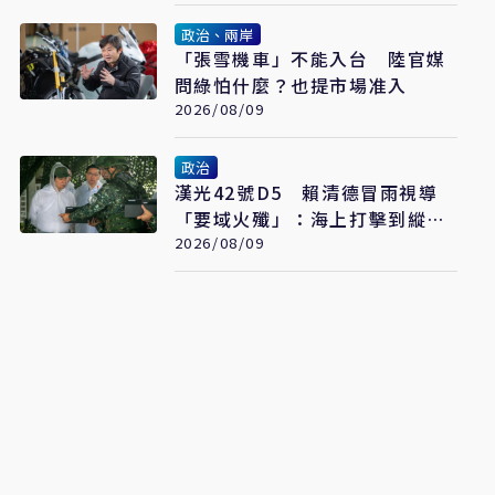
政治、兩岸
「張雪機車」不能入台 陸官媒
問綠怕什麼？也提市場准入
2026/08/09
政治
漢光42號D5 賴清德冒雨視導
「要域火殲」：海上打擊到縱深
防禦驗證整體戰力
2026/08/09