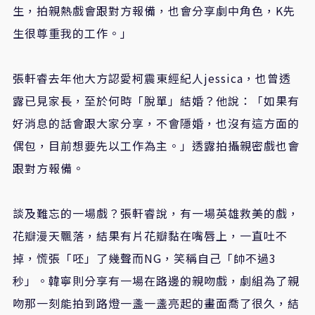
生，拍親熱戲會跟對方報備，也會分享劇中角色，
K
先
生很尊重我的工作。」
張軒睿去年他大方認愛柯震東經紀人
jessica
，也曾透
露已見家長，至於何時「脫單」結婚？他說：「如果有
好消息的話會跟大家分享，不會隱婚，也沒有這方面的
偶包，目前想要先以工作為主。」透露拍攝親密戲也會
跟對方報備。
談及難忘的一場戲？張軒睿說，有一場英雄救美的戲，
花瓣漫天飄落，結果有片花瓣黏在嘴唇上，一直吐不
掉，慌張「呸」了幾聲而
NG
，笑稱自己「帥不過
3
秒」。韓寧則分享有一場在路邊的親吻戲，劇組為了親
吻那一刻能拍到路燈一盞一盞亮起的畫面喬了很久，結