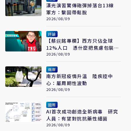
漢光演習驚傳砲彈掉落台13線
軍方：繫固帶鬆脫
2026/08/09
評論
【蔡鎤銘專欄】西方只佔全球
12%人口 憑什麼把焦慮包裝成
普世價值
2026/08/09
兩岸
南方新冠疫情升溫 陸疾控中
心：屬周期性波動
2026/08/09
國際
AI首次成功創造全新病毒 研究
人員：有望對抗抗藥性細菌
2026/08/09