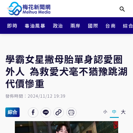
即時
毒油風暴
政治
兩岸
國際
台商
綜
學霸女星撇母胎單身認愛圈
外人 為救愛犬毫不猶豫跳湖
代價慘重
發佈時間：2024/11/12 19:39
大
中
小
綜合