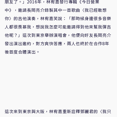
朋友了。」
2016
年，林宥嘉發行專輯《今日營業
中》，邀請長岡亮介錄製其中一首歌曲〈我已經敢想
你〉的吉他演奏，林宥嘉笑說：「那時候身邊很多音樂
人都很羨慕我，想說我怎麼可能邀請得到他來幫我彈吉
他呢？」這次到東京舉辦演唱會，他便向好友長岡亮介
發出演出邀約，對方爽快答應，兩人也終於在合作
8
年
後首度合體演出。
這次來到東京與大阪，林宥嘉重新詮釋鄧麗君的〈我只