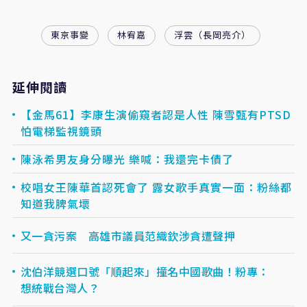
東京事變
林宥嘉
浮雲（長岡亮介）
延伸閱讀
【金馬61】李康生演偷窺者認是人性 陳雪甄有PTSD
怕電梯監視鏡頭
陳泳希男友身分曝光 樂喊：我還完卡債了
校唱女王陳華首認死會了 露女歌手真實一面：粉絲都
知道我脾氣壞
又一貪污案 高雄市議員范織欽涉貪遭聲押
沈伯洋競選口號「順起來」撞名中國歌曲！粉專：
想統戰台灣人？