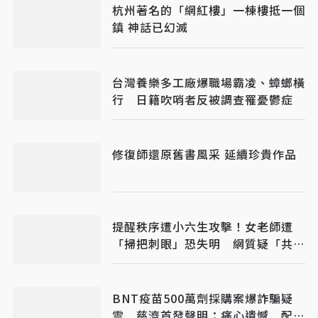
杭州著名的「網紅樓」一棟樓抵一個
鎮 神話已幻滅
台灣養樂多工廠爆職場霸凌、蟑螂橫
行 日籍吹哨者反被調查罹憂鬱症
修復師還原舊書風采 延續珍貴作品
提醒秩序遭小六生攻擊！女老師遭
「掃把刺眼」恐失明 網質疑「共融
教育」
BNT疫苗500萬劑採購案爆詐騙疑
雲 慈濟首發聲明：痛心遺憾 配合