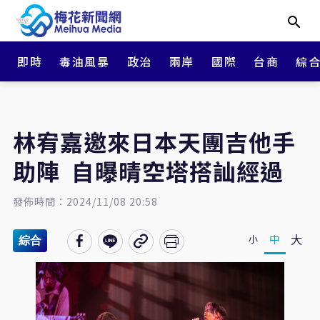
即時
毒油風暴
政治
兩岸
國際
台商
綜
林宥嘉邀來日本天團吉他手
助陣 自曝晴空塔搭訕經過
發佈時間：2024/11/08 20:58
大
中
小
綜合