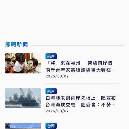
即時新聞
兩岸
「將」來在福州 智繪兩岸情
兩岸青年家將臉譜繪畫大賽在福
州開幕
2026/08/07
兩岸
白海豚未到兩岸先槓上 陸宣布
台灣海峽交管 陸委會：不勞費
心
2026/08/07
台商