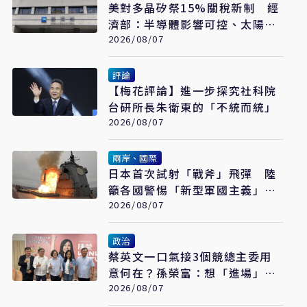
美對多晶矽祭15%關稅新制 經
濟部：半導體影響可控、太陽能
產業衝擊有限
2026/08/07
評論
【梅花評論】進一步探究社科院
台研所長朱衛東的「不統而統」
2026/08/07
兩岸、國際
日本首次試射「戰斧」飛彈 陸
籲各國警惕「新型軍國主義」發
展
2026/08/07
政治
蔡英文一口氣接3個競總主委用
意何在？孫榮富：想「進場」接
黨主席
2026/08/07