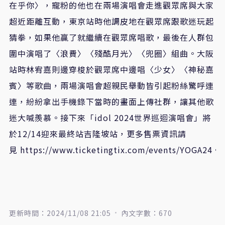
在乎你〉，寵粉的他也在兩場演唱會走進觀眾席與大家
超近距離互動，東京站時他調皮地在觀眾席跟歌迷玩起
猜拳，如果他贏了就繼續在觀眾席唱歌，最後在人群包
圍中演唱了〈浪費〉〈殘酷月光〉〈兜圈〉組曲。大阪
站時林宥嘉則邊穿梭於觀眾席中邊唱〈少女〉〈神秘嘉
賓〉等歌曲，兩場演唱會超親民舉動皆引起粉絲驚呼連
連，紛紛拿出手機錄下當時的畫面上傳社群，讓其他歌
迷大喊羨慕。接下來「
idol 2024
世界巡迴演唱會」將
於
12
/
14
迎來最終站吉隆坡站，更多售票資訊請
見
https://www.ticketingtix.com/events/YOGA24
。
更新時間：2024/11/08 21:05
內文字數：670