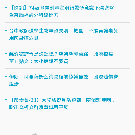
【快訊】74歲聯電副董宣明智驚傳意識不清送醫
急召腦神經外科醫開刀
台中教師遭學生攻擊恐失明 教團：不能再讓老師
用肉身擋危險
慈濟被詐青鳥洗記憶？網朝聖郭台銘「政府擋疫
苗」貼文：大小姐說不要買
伊朗—阿曼荷姆茲海峽復航協議無效 國際油價會
說話
【彤學會-31】大陸旅遊見岳飛廟 陳佩琪哽咽：
盼能為柯文哲京華城案平反