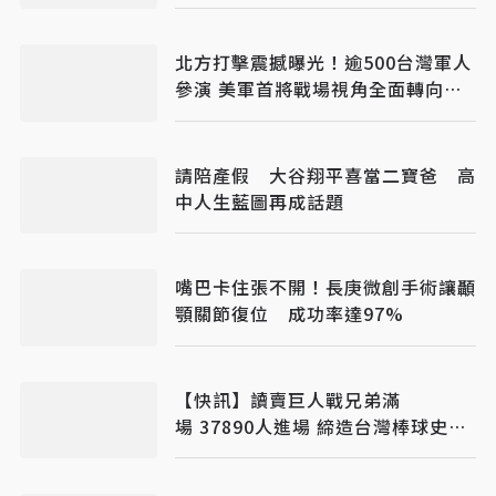
北方打擊震撼曝光！逾500台灣軍人
參演 美軍首將戰場視角全面轉向印
太
請陪產假 大谷翔平喜當二寶爸 高
中人生藍圖再成話題
嘴巴卡住張不開！長庚微創手術讓顳
顎關節復位 成功率達97%
【快訊】讀賣巨人戰兄弟滿
場 37890人進場 締造台灣棒球史紀
錄