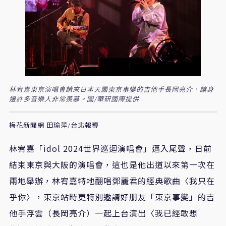
林宥嘉東京演唱會請來日本天團東京事變的吉他手長岡亮介，讓身
邊許多音樂人非常羨慕。圖/華研國際提供
梅花新聞網 田瑜萍/台北報導
林宥嘉「
idol 2024
世界巡迴演唱會」邁入尾聲，日前
結束東京與大阪的演唱會，這也是他出道以來第一次在
兩地舉辦，林宥嘉特地翻唱鄧麗君的經典歌曲〈我只在
乎你〉，東京站時更特別邀請好朋友「東京事變」的吉
他手浮雲（長岡亮介）一起上台演出〈我已經敢想