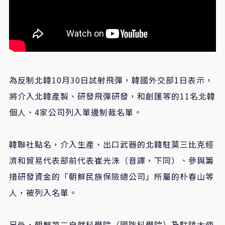
為反制北韓10月30日試射飛彈，韓國外交部1日表示，
將介入北韓產製、研發飛彈研發，和創匯等的11名北韓
個人、4家公司列入單邊制裁名單。
韓聯社點名，介入生產、出口武器的北韓駐莫三比克經
濟和貿易代表部前代表崔光洙（音譯，下同）、參與籌
措研發資金的「朝鮮民族保險總公司」所屬的朴春山等
人，被列入名單。
另外，朝鮮第二自然科學院（國防科學院）及駐陸大使