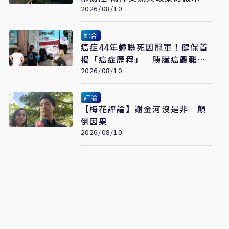
2026/08/10
綜合
癌症44年蟬聯死因冠軍！健保首
揭「癌症歷程」 胰臟癌最難
治、肺癌驚見院際差41.8個百分
2026/08/10
點
評論
【梅花評論】謝金河沒是非 顛
倒因果
2026/08/10