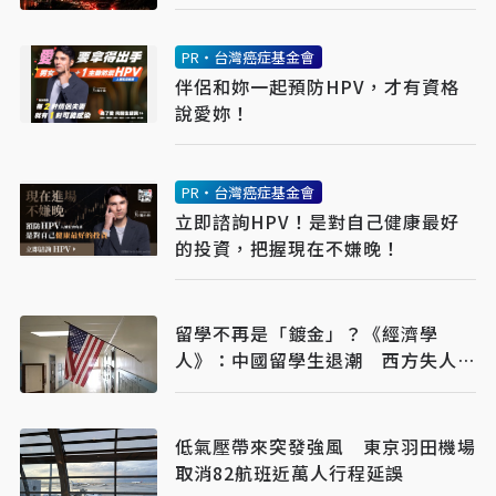
PR・台灣癌症基金會
伴侶和妳一起預防HPV，才有資格
說愛妳！
PR・台灣癌症基金會
立即諮詢HPV！是對自己健康最好
的投資，把握現在不嫌晚！
留學不再是「鍍金」？《經濟學
人》：中國留學生退潮 西方失人
才、中國也恐吃虧
低氣壓帶來突發強風 東京羽田機場
取消82航班近萬人行程延誤