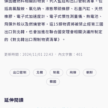
彈固體燃料相關的物資，列入監控和出口管制清單。包
括高氯酸銨、氯化鈉、液態聚硫橡膠、石墨汽缸、天然
橡膠、電子式加速度計、電子式慣性測量儀、熱電池、
飛彈外殼以及燃燒管等，這15類物資將被禁止經第三國
出口到北韓，也會加進在聯合國安理會相關決議所制定
的《對北韓出口限制物資清單》。
更新時間：2024/11/01 22:43
內文字數：401
出口管制
北韓
制裁
飛彈
朝鮮
韓國
延伸閱讀