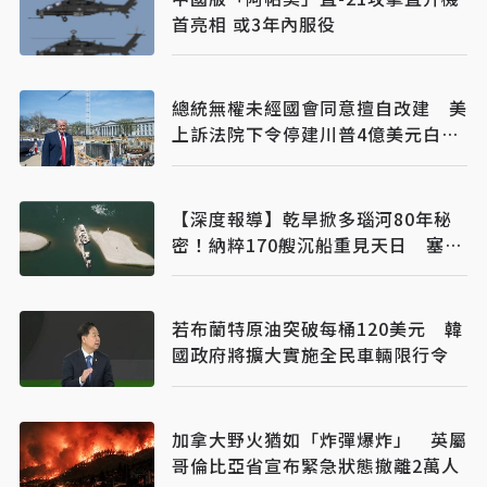
首亮相 或3年內服役
總統無權未經國會同意擅自改建 美
上訴法院下令停建川普4億美元白宮
宴會廳
【深度報導】乾旱掀多瑙河80年秘
密！納粹170艘沉船重見天日 塞爾
維亞砸數億清障救航運命脈
若布蘭特原油突破每桶120美元 韓
國政府將擴大實施全民車輛限行令
加拿大野火猶如「炸彈爆炸」 英屬
哥倫比亞省宣布緊急狀態撤離2萬人