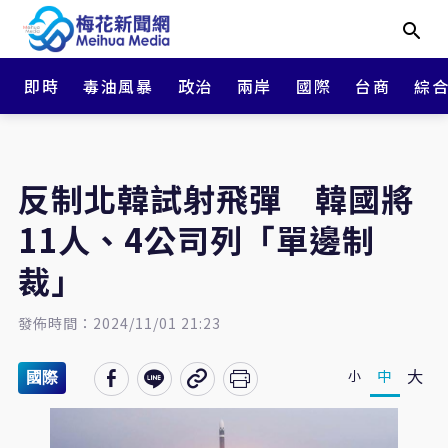
即時
毒油風暴
政治
兩岸
國際
台商
綜
反制北韓試射飛彈 韓國將
11人、4公司列「單邊制
裁」
發佈時間：2024/11/01 21:23
大
中
小
國際