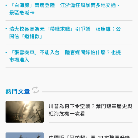
「白海豚」兩度登陸 江浙滬狂風暴雨多地交通、
景區急喊卡
清大校長高為元「帶職求職」引爭議 張瑞雄：公
開信「道錯歉」
「張雪機車」不能入台 陸官媒問綠怕什麼？也提
市場准入
熱門文章
川普為何下令空襲？葉門叛軍歷史與
紅海危機一次看
中國版「阿帕契」直-21攻擊直升機