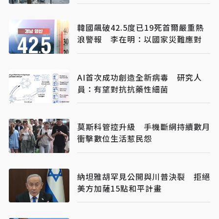
韓國飆破42.5度已19死首爾嚴重熱
浪警報 李在明：以國家災難應對
AI首次成功創造全新病毒 研究人
員：有望對抗抗藥性細菌
莫斯科管控升級 手機斷網持續數月
衝擊數位生活惹民怨
納坦雅胡罕見公開與川普決裂 拒絕
美方加薩15點和平計畫