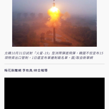
北韓10月31日試射「火星-19」型洲際彈道飛彈，韓國不但宣布15
項物資出口管制，1日還宣布單邊制裁名單。圖/取自新華網
梅花新聞網 李有具/綜合報導