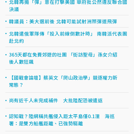
北韓再搗「彈」意在打擊美國 華府批公然違反聯合國
決議
韓議員：美大選前後 北韓可能試射洲際彈道飛彈
北韓遣俄軍隊傳「投入前線倒數計時」 南韓派代表團
赴北約
365天都在免費郊遊的社團 「街訪聖母」孫女介紹
後人數狂飆
【國戰會論壇】蔡英文「爬山政治學」競逐權力新
常態？
尚有近千人未完成補件 大批陸配恐被遣返
認知戰？陸網稱共艦侵入距太平島僅0.1浬 海巡
署：是雙方船艦距離、已強勢驅離