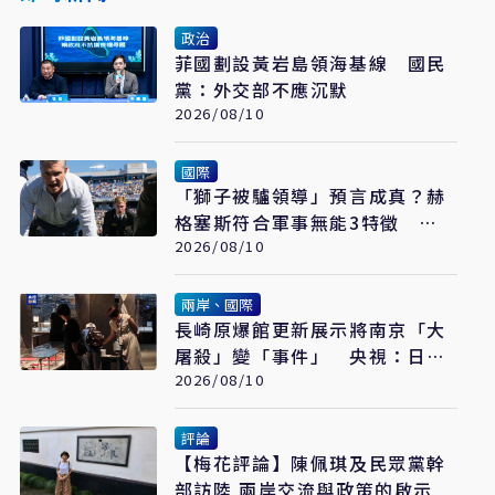
政治
菲國劃設黃岩島領海基線 國民
黨：外交部不應沉默
2026/08/10
國際
「獅子被驢領導」預言成真？赫
格塞斯符合軍事無能3特徵
《軍事無能心理學》半世紀後受
2026/08/10
矚目
兩岸、國際
長崎原爆館更新展示將南京「大
屠殺」變「事件」 央視：日本
又在偷改歷史
2026/08/10
評論
【梅花評論】陳佩琪及民眾黨幹
部訪陸 兩岸交流與政策的啟示