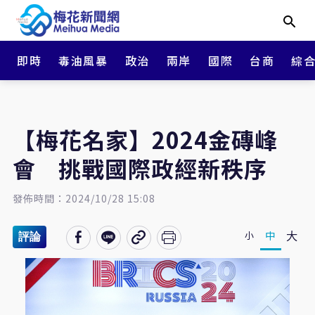
即時
毒油風暴
政治
兩岸
國際
台商
綜
【梅花名家】2024金磚峰
會 挑戰國際政經新秩序
發佈時間：2024/10/28 15:08
大
中
小
評論