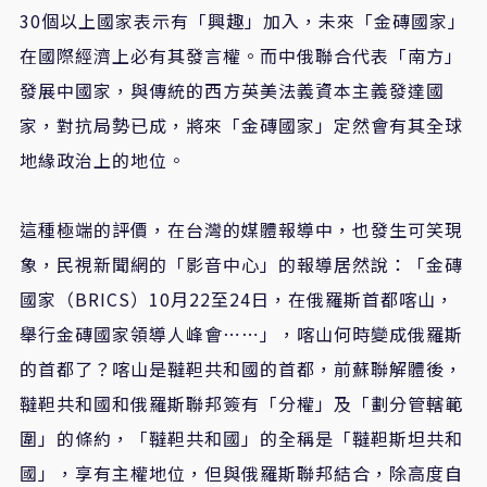
30個以上國家表示有「興趣」加入，未來「金磚國家」
在國際經濟上必有其發言權。而中俄聯合代表「南方」
發展中國家，與傳統的西方英美法義資本主義發達國
家，對抗局勢已成，將來「金磚國家」定然會有其全球
地緣政治上的地位。
這種極端的評價，在台灣的媒體報導中，也發生可笑現
象，民視新聞網的「影音中心」的報導居然說：「金磚
國家（BRICS）10月22至24日，在俄羅斯首都喀山，
舉行金磚國家領導人峰會⋯⋯」，喀山何時變成俄羅斯
的首都了？喀山是韃靼共和國的首都，前蘇聯解體後，
韃靼共和國和俄羅斯聯邦簽有「分權」及「劃分管轄範
圍」的條約，「韃靼共和國」的全稱是「韃靼斯坦共和
國」，享有主權地位，但與俄羅斯聯邦結合，除高度自