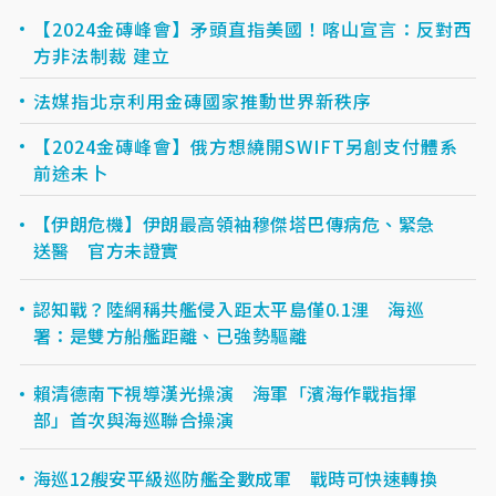
【2024金磚峰會】矛頭直指美國！喀山宣言：反對西
方非法制裁 建立
法媒指北京利用金磚國家推動世界新秩序
【2024金磚峰會】俄方想繞開SWIFT另創支付體系
前途未卜
【伊朗危機】伊朗最高領袖穆傑塔巴傳病危、緊急
送醫 官方未證實
認知戰？陸網稱共艦侵入距太平島僅0.1浬 海巡
署：是雙方船艦距離、已強勢驅離
賴清德南下視導漢光操演 海軍「濱海作戰指揮
部」首次與海巡聯合操演
海巡12艘安平級巡防艦全數成軍 戰時可快速轉換