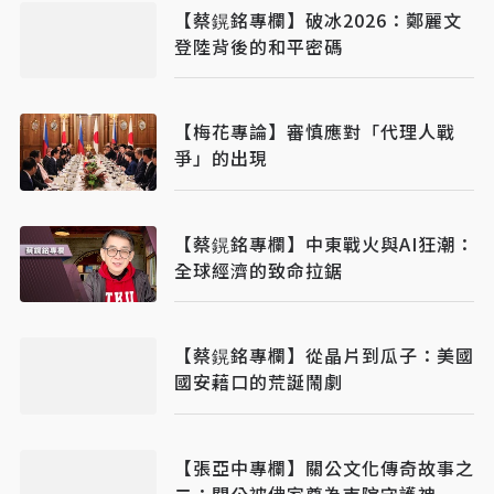
【​​​​​​​蔡鎤銘專欄】破冰2026：鄭麗文
登陸背後的和平密碼
【梅花專論】審慎應對「代理人戰
爭」的出現
【蔡鎤銘專欄】中東戰火與AI狂潮：
全球經濟的致命拉鋸
【蔡鎤銘專欄】從晶片到瓜子：美國
國安藉口的荒誕鬧劇
【張亞中專欄】關公文化傳奇故事之
二：關公被佛家尊為寺院守護神