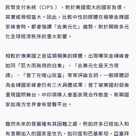
民幣支付系統（CIPS ），對於美國鉅大的國家負債，
其實威脅相當大。因此，比較中性的媒體在報導金鏄國
家峰會時，都會強調「去美元化」趨勢，對於開啟多元
化全球經濟秩序的重大影響。
相較於像美國之音這類親美的媒體，出現嘲笑金磚峰會
如同「巨大而無用的白象」、「去美元化是天方夜
譚」、「普丁在喀山炫富」等等評論言詞，一般媒體認
為金磚國家峰會仍有三大具體成果：普丁被美國封殺後
重現國際舞台、中印領導人會面表現合作態度、新興國
家如南方世界會有發聲平台。
雖然未來的發展確有其困難之處，例如許多已經加入和
有意願加入的國家是世仇，如印度和巴基斯坦，亞塞拜