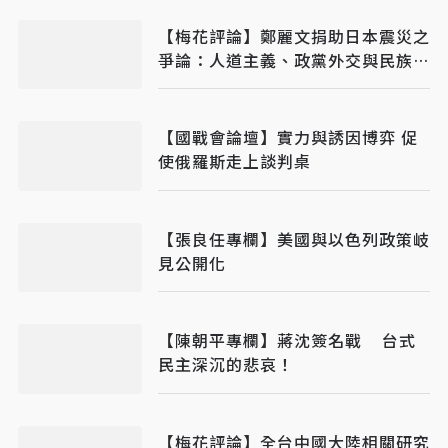
【梅花評論】鄭麗文捐助日本震災之
爭論：人道主義、政黨外交與民族主
義之平衡
【國戰會論壇】實力與誘因博弈 促
使俄羅斯走上談判桌
【張良任專欄】美國與以色列政策岐
見公開化
【陳朝平專欄】蔣沈簽名戰 台式
民主深沉的悲哀！
【梅花評論】全台中國大陸相關研究