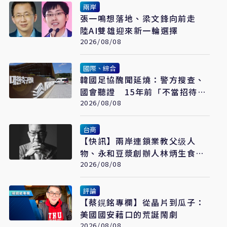
兩岸
張一鳴想落地、梁文鋒向前走
陸AI雙雄迎來新一輪選擇
2026/08/08
國際、綜合
韓國足協醜聞延燒：警方搜查、
國會聽證 15年前「不當招待」
疑雲重見天日
2026/08/08
台商
【快訊】兩岸連鎖業教父级人
物、永和豆漿創辦人林炳生食道
2026/08/08
癌病逝 享年70歲
評論
【蔡鎤銘專欄】從晶片到瓜子：
美國國安藉口的荒誕鬧劇
2026/08/08