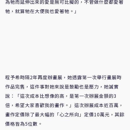
為牠而延伸出來的愛是無可比擬的，不管做什麼都愛著
牠，就算牠在大便我也愛著牠。」
程予希時隔
2
年再度辦畫展，她透露第一次舉行畫展時
作品完售，這件事對她來說是鼓勵也是壓力，她誠實
說：「這次成本比想像的高，是第一次辦展金額的
3
倍，希望大家喜歡我的畫作。」這次辦展成本近百萬，
畫作定價除了最大幅的「心之所向」定價
10
萬元，其餘
價格皆為
5
位數。