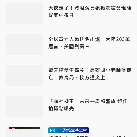
大俠走了！資深演員張振寰被發現陳
屍家中多日
全球軍力人數排名出爐 大陸203萬
居首、美國列第三
遭失控學生霸凌！高雄國小老師墜樓
亡 教育局、校方遭炎上
「霧社櫻王」未來一周將盛放 絕佳
拍攝點曝光
PR・台灣癌症基金會