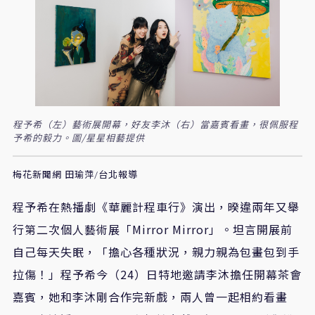
程予希（左）藝術展開幕，好友李沐（右）當嘉賓看畫，很佩服程
予希的毅力。圖/星星相藝提供
梅花新聞網 田瑜萍/台北報導
程予希在熱播劇《華麗計程車行》演出，暌違兩年又舉
行第二次個人藝術展「
Mirror Mirror
」。坦言開展前
自己每天失眠，「擔心各種狀況，親力親為包畫包到手
拉傷！」程予希今（
24
）日特地邀請李沐擔任開幕茶會
嘉賓，她和李沐剛合作完新戲，兩人曾一起相約看畫