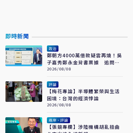
即時新聞
政治
鄭朝方4000萬借款疑雲再燒！吳
子嘉秀鄭永金背書票據 追問
2018選舉資金流向
2026/08/08
評論
【梅花專論】半導體繁榮與生活
困境：台灣的經濟悖論
2026/08/08
兩岸、評論
【張競專欄】涉陸機構胡亂扭曲