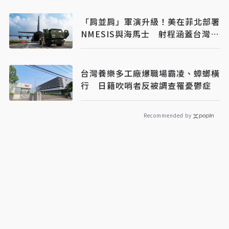
「肩並肩」軍演升級！美在菲北部署
NMESIS與海馬士 射程涵蓋台灣南
端
台灣養樂多工廠爆職場霸凌、蟑螂橫
行 日籍吹哨者反被調查罹憂鬱症
Recommended by