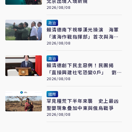
北京出境入境新規
2026/08/08
政治
賴清德南下視導漢光操演 海軍
「濱海作戰指揮部」首次與海巡
聯合操演
2026/08/08
政治
賴清德創下民主惡例！民團揭
「直接興建社宅恐變0戶」 劉
世芳駁：以偏概全
2026/08/08
國際
罕見糧荒下半年來襲 史上最凶
聖嬰現象疊加中東與俄烏戰爭
2026/08/08