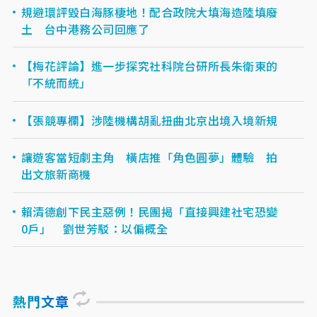
規避環評毀白海豚棲地！配合政院大填海造陸填廢
土 台中港務公司回應了
【梅花評論】進一步探究社科院台研所長朱衛東的
「不統而統」
【張競專欄】涉陸機構胡亂扭曲北京出境入境新規
讓遊客當短劇主角 橫店推「角色圓夢」體驗 拍
出文旅新商機
賴清德創下民主惡例！民團揭「直接興建社宅恐變
0戶」 劉世芳駁：以偏概全
熱門文章