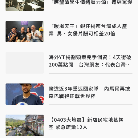
「應釐清學生情緒壓力源」遭網罵爆
「暖場天王」蜆仔揭密台灣成人產
業 男、女優片酬可相差20倍
海外YT揭割頸案兇手個資！4天衝破
200萬點閱 台灣網友：代表台灣司
法多令人失望
睽違近3年重返國家隊 內馬爾再披
森巴戰袍征戰世界杯
【0403大地震】新店民宅地基掏
空 緊急疏散12人