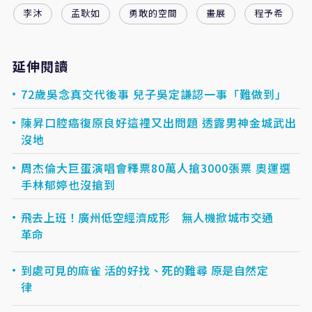
李沐
孟耿如
勇敢的空間
畫展
程予希
延伸閱讀
72歲吳念真交代後事 兒子吳定謙認一事「難做到」
陳昇口腔癌復原良好這裡又出問題 透露男神金城武出
沒地
周杰倫大巨蛋演唱會釋票80萬人搶3000張票 奧運選
手林郁婷也沒搶到
飛去上班！廣州低空經濟成形 無人機掀城市交通
革命
到處可見的麻雀 活的好找、死的難尋 原是自然定
律