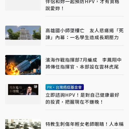
伴侶和妳一起預防HPV，才有資格
說愛妳！
高雄國小師墜樓亡 友人悲痛揭「死
諫」內幕：一名學生造成長期壓力
濱海作戰指揮部7月編成 李鳳翔中
將傳任指揮官、本部設在雲林虎尾
PR・台灣癌症基金會
立即諮詢HPV！是對自己健康最好
的投資，把握現在不嫌晚！
特教生刺傷年輕女老師眼睛！人本稱