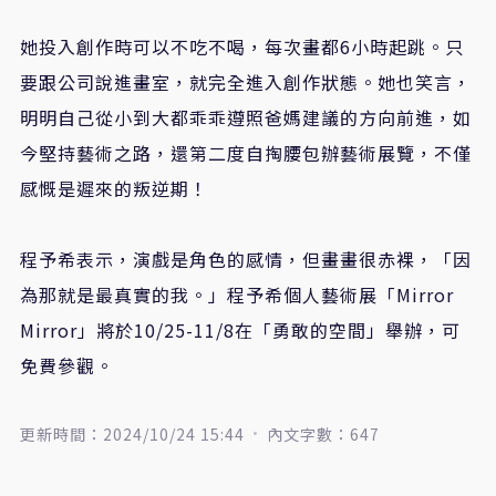
她投入創作時可以不吃不喝，每次畫都
6
小時起跳。只
要跟公司說進畫室，就完全進入創作狀態。她也笑言，
明明自己從小到大都乖乖遵照爸媽建議的方向前進，如
今堅持藝術之路，還第二度自掏腰包辦藝術展覽，不僅
感慨是遲來的叛逆期！
程予希表示，演戲是角色的感情，但畫畫很赤裸，「因
為那就是最真實的我。」程予希個人藝術展「
Mirror
Mirror
」將於
10/25-11/8
在「勇敢的空間」舉辦，可
免費參觀。
更新時間：2024/10/24 15:44
內文字數：647