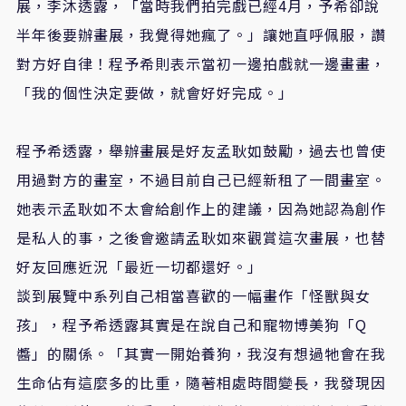
展，李沐透露，「當時我們拍完戲已經
4
月，予希卻說
半年後要辦畫展，我覺得她瘋了。」讓她直呼佩服，讚
對方好自律！程予希則表示當初一邊拍戲就一邊畫畫，
「我的個性決定要做，就會好好完成。」
程予希透露，舉辦畫展是好友孟耿如鼓勵，過去也曾使
用過對方的畫室，不過目前自己已經新租了一間畫室。
她表示孟耿如不太會給創作上的建議，因為她認為創作
是私人的事，之後會邀請孟耿如來觀賞這次畫展，也替
好友回應近況「最近一切都還好。」
談到展覽中系列自己相當喜歡的一幅畫作「怪獸與女
孩」，程予希透露其實是在說自己和寵物博美狗「
Q
醬」的關係。「其實一開始養狗，我沒有想過牠會在我
生命佔有這麼多的比重，隨著相處時間變長，我發現因