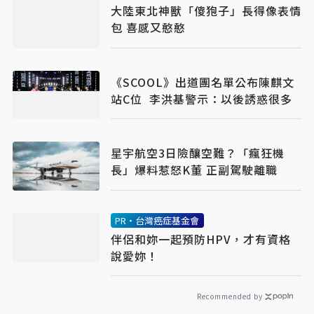
大陸東北神獸「傻狍子」長得像表情
包 喜感又憨憨
《SCOOL》出道團名單公布陳麒文
站C位 李洪基警示：以後誘惑很多
星宇航空3日險釀空難？「瘋狂機
長」爆料惹怒K董 正副駕駛離職
PR・台灣癌症基金會
伴侶和妳一起預防HPV，才有資格
說愛妳！
Recommended by