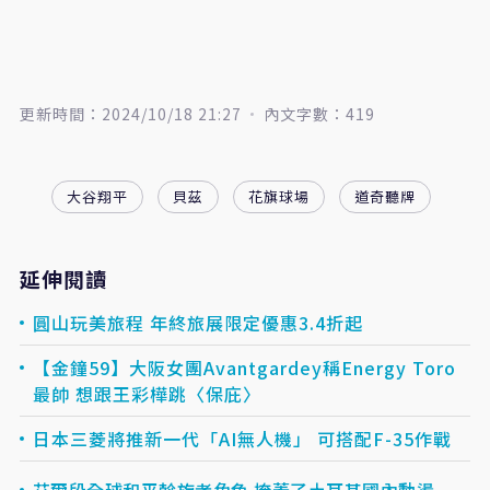
更新時間：2024/10/18 21:27
內文字數：419
大谷翔平
貝茲
花旗球場
道奇聽牌
延伸閱讀
圓山玩美旅程 年終旅展限定優惠3.4折起
【金鐘59】大阪女團Avantgardey稱Energy Toro
最帥 想跟王彩樺跳〈保庇〉
日本三菱將推新一代「AI無人機」 可搭配F-35作戰
艾爾段全球和平斡旋者角色 掩蓋了土耳其國內動盪