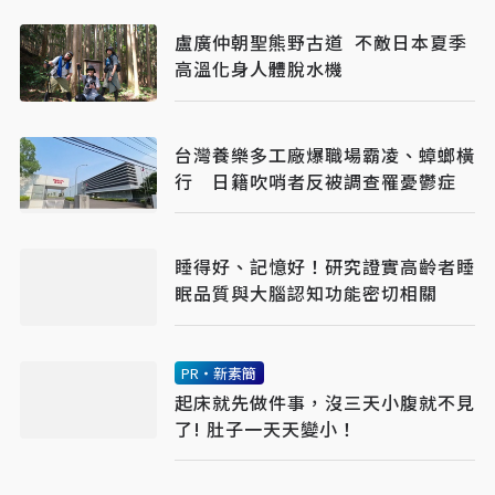
盧廣仲朝聖熊野古道 不敵日本夏季
高溫化身人體脫水機
台灣養樂多工廠爆職場霸凌、蟑螂橫
行 日籍吹哨者反被調查罹憂鬱症
睡得好、記憶好！研究證實高齡者睡
眠品質與大腦認知功能密切相關
PR・新素簡
起床就先做件事，沒三天小腹就不見
了! 肚子一天天變小！