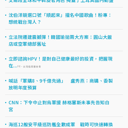
沈伯洋競選口號「順起來」撞名中國歌曲！粉專：
想統戰台灣人？
立法院遷建震撼彈！韓國瑜拋兩大方案：圓山大飯
店或空軍總部舊址
立即諮詢HPV！是對自己健康最好的投資，把握現
在...
PR・台灣癌症基金會
喊話「軍購8、9千億先過」 盧秀燕：商購、委製
放明年度預算
CNN：下令中止對烏軍援 赫格塞斯未事先告知白
宮
海巡12艘安平級巡防艦全數成軍 戰時可快速轉換