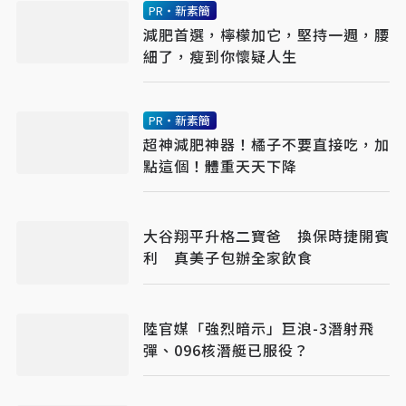
PR・新素簡
減肥首選，檸檬加它，堅持一週，腰
細了，瘦到你懷疑人生
PR・新素簡
超神減肥神器！橘子不要直接吃，加
點這個！體重天天下降
大谷翔平升格二寶爸 換保時捷開賓
利 真美子包辦全家飲食
陸官媒「強烈暗示」巨浪-3潛射飛
彈、096核潛艇已服役？