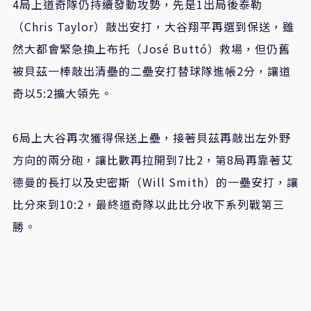
4局上道奇隊仍持續發動攻勢，先是1出局後泰勒
（Chris Taylor）敲出安打，大谷翔平再選到保送，雖
然大都會緊急換上布托（José Buttó）救場，但仍舊
被貝茲一棒敲出清壘的二壘安打替球隊進帳2分，讓道
奇以5:2擴大領先。
6局上大谷再次獲得保送上壘，接著貝茲再敲出左外野
方向的兩分砲，讓比數再拉開到7比2，第8局再靠著艾
德曼的長打以及史密斯（Will Smith）的一壘安打，讓
比分來到10:2，最終道奇隊以此比分收下系列戰第三
勝。