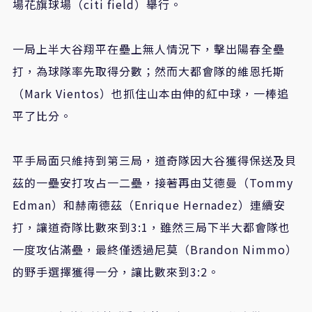
場花旗球場（citi field）舉行。
一局上半大谷翔平在壘上無人情況下，擊出陽春全壘
打，為球隊率先取得分數；然而大都會隊的維恩托斯
（Mark Vientos）也抓住山本由伸的紅中球，一棒追
平了比分。
平手局面只維持到第三局，道奇隊因大谷獲得保送及貝
茲的一壘安打攻占一二壘，接著再由艾德曼（Tommy
Edman）和赫南德茲（Enrique Hernadez）連續安
打，讓道奇隊比數來到3:1，雖然三局下半大都會隊也
一度攻佔滿壘，最終僅透過尼莫（Brandon Nimmo）
的野手選擇獲得一分，讓比數來到3:2。