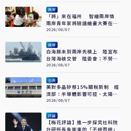
兩岸
「將」來在福州 智繪兩岸情
兩岸青年家將臉譜繪畫大賽在福
州開幕
2026/08/07
兩岸
白海豚未到兩岸先槓上 陸宣布
台灣海峽交管 陸委會：不勞費
心
2026/08/07
台商
美對多晶矽祭15%關稅新制 經
濟部：半導體影響可控、太陽能
產業衝擊有限
2026/08/07
評論
【梅花評論】進一步探究社科院
台研所長朱衛東的「不統而統」