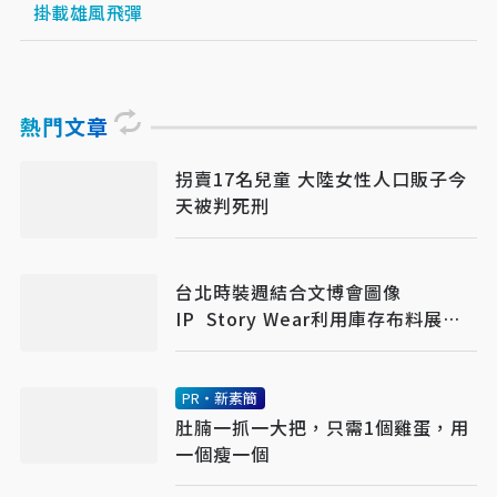
掛載雄風飛彈
熱門文章
拐賣17名兒童 大陸女性人口販子今
天被判死刑
台北時裝週結合文博會圖像
IP Story Wear利用庫存布料展現
零廢精神
PR・新素簡
肚腩一抓一大把，只需1個雞蛋，用
一個瘦一個