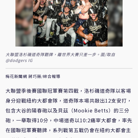
大聯盟洛杉磯道奇隊聽牌，離世界大賽只差一步。圖/取自
@dodgers IG
梅花新聞網 蔣巧薇/綜合報導
大聯盟季後賽國聯冠軍賽第四戰，洛杉磯道奇隊以客場
身分迎戰紐約大都會隊，道奇隊本場共敲出12支安打，
包含大谷的陽春砲以及貝茲（Mookie Betts）的三分
砲，一舉取得10分，中場道奇以10:2痛宰大都會，率先
在國聯冠軍賽聽牌，系列戰第五戰仍會在紐約大都會主